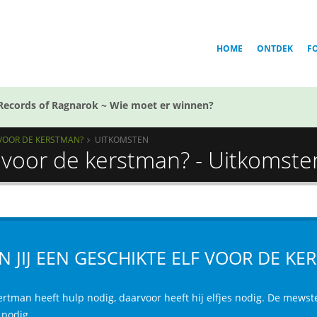
HOME
ONTDEK
F
Records of Ragnarok ~ Wie moet er winnen?
F VOOR DE KERSTMAN?
UITKOMSTEN
lf voor de kerstman? - Uitkomste
N JIJ EEN GESCHIKTE ELF VOOR DE K
ertman heeft hulp nodig, daarvoor heeft hij elfjes nodig. De mewste
 nodig.