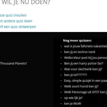
 WIL JE NU DOEN?
eze quiz invullen
en andere quiz doen
elf een quiz ontwerpen
Nog meer quizzen:
wat is jouw faforiete vakantie
ben jij en techno nerd
Welke kleur past bij jou perso
 a Thousand Planets?
Ben jij een harry potter fan?
Wat voor slechterik ben jij?
ben je lol???????
Easy, simple quizje! in een paar
Welk soort hond ben jij?
Welk Personage uit GTST ben j
op wie lijk je?
ken je WoW