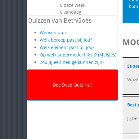
0 deze week
Kom 
0 vandaag
Quizzen van BethGoes
Wensen quiz
MOG
Welk beroep past bij jou?
Welk element past bij jou?
Op welk supermodel lijk jij? (Meisjes)
Zou jij een heilige kunnen zijn?
Super
Wow! 
Best 
Jij b