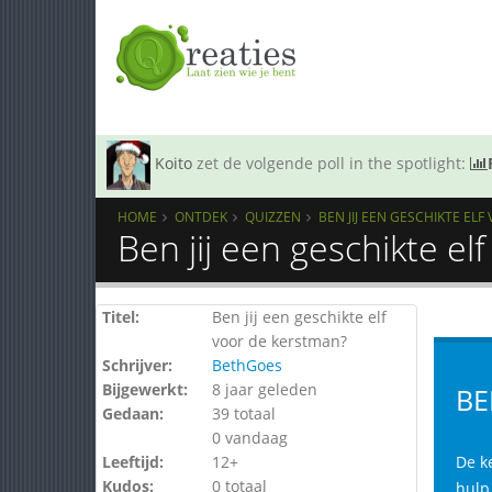
Koito
zet de volgende poll in the spotlight:
HOME
ONTDEK
QUIZZEN
BEN JIJ EEN GESCHIKTE EL
Ben jij een geschikte e
Titel:
Ben jij een geschikte elf
voor de kerstman?
Schrijver:
BethGoes
Bijgewerkt:
8 jaar geleden
BE
Gedaan:
39 totaal
0 vandaag
Leeftijd:
12+
De k
Kudos:
0 totaal
hulp