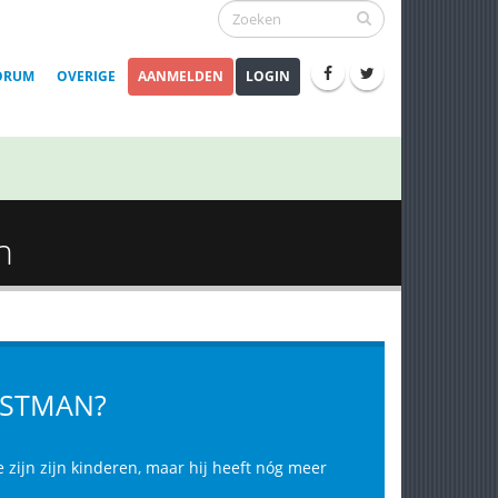
ORUM
OVERIGE
AANMELDEN
LOGIN
n
ERSTMAN?
 zijn zijn kinderen, maar hij heeft nóg meer