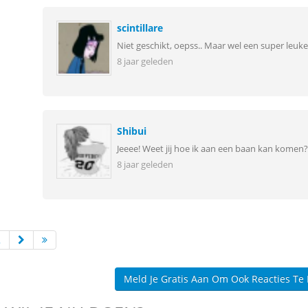
scintillare
Niet geschikt, oepss.. Maar wel een super leuke
8 jaar geleden
Shibui
Jeeee! Weet jij hoe ik aan een baan kan komen?
8 jaar geleden
2
Meld Je Gratis Aan Om Ook Reacties Te