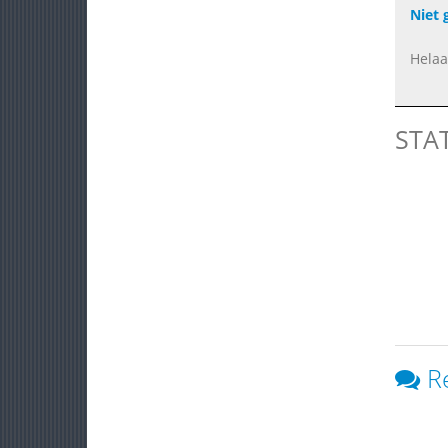
Niet 
Helaa
STA
R