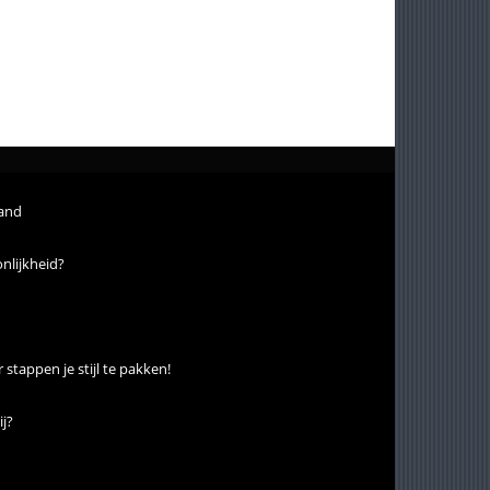
land
onlijkheid?
 stappen je stijl te pakken!
ij?