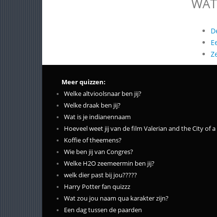
WAT
D
E
Z
Meer quizzen:
Welke altvioolsnaar ben jij?
Welke draak ben jij?
Wat is je indianennaam
Hoeveel weet jij van de film Valerian and the City of
Koffie of theemens?
Wie ben jij van Congres?
Welke H2O zeemeermin ben jij?
welk dier past bij jou?????
Harry Potter fan quizzz
Wat zou jou naam qua karakter zijn?
Een dag tussen de paarden