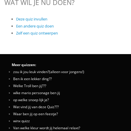
WAT WIL JE NU DOEN?
Deze quiz invullen
Een andere quiz doen
Zelf een quiz ontwerpen
Meer quizzen:
zou ik jou leuk vinden?(alleen voor jongens!)
Ben ik een lekker ding??
Welke Troll ben jij???
wlke mario personage ben jij
op welke snoep lijk je?
Wat vind jij van deze Quiz???
Waar ben jij op een feestje?
winx quizz
Van welke kleur wordt jij helemaal relaxt?