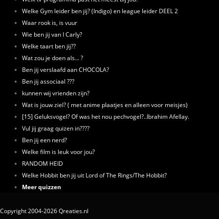
Welke Gym leider ben jij? (Indigo) en league leider DEEL 2
Waar rook is, is vuur
Wie ben jij van I Carly?
Welke taart ben jij??
Wat zou je doen als... ?
Ben jij verslaafd aan CHOCOLA?
Ben jij associaal ???
kunnen wij vrienden zijn?
Wat is jouw ziel? ( met anime plaatjes en alleen voor meisjes)
[15] Geluksvogel? Of was het nou pechvogel?..Ibrahim Afellay.
Vul jij graag quizen in????
Ben jij een nerd?
Welke film is leuk voor jou?
RANDOM HEID
Welke Hobbit ben jij uit Lord of The Rings/The Hobbit?
Meer quizzen
Copyright 2004-2026 Qreaties.nl