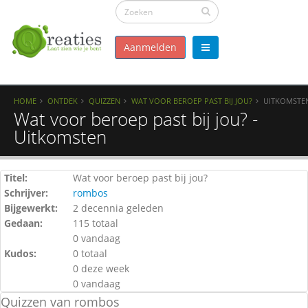
Aanmelden
HOME
ONTDEK
QUIZZEN
WAT VOOR BEROEP PAST BIJ JOU?
UITKOMSTE
Wat voor beroep past bij jou? -
Uitkomsten
Titel:
Wat voor beroep past bij jou?
Schrijver:
rombos
Bijgewerkt:
2 decennia geleden
Gedaan:
115 totaal
0 vandaag
Kudos:
0 totaal
0 deze week
0 vandaag
Quizzen van rombos