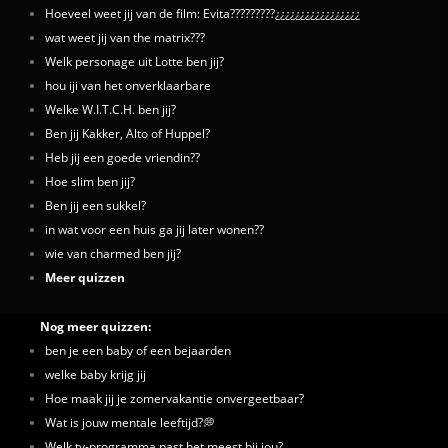
Hoeveel weet jij van de film: Evita?????????¿¿¿¿¿¿¿¿¿¿¿¿¿¿¿¿¿
wat weet jij van the matrix???
Welk personage uit Lotte ben jij?
hou iji van het onverklaarbare
Welke W.I.T.C.H. ben jij?
Ben jij Kakker, Alto of Huppel?
Heb jij een goede vriendin??
Hoe slim ben jij?
Ben jij een sukkel?
in wat voor een huis ga jij later wonen??
wie van charmed ben jij?
Meer quizzen
Nog meer quizzen:
ben je een baby of een bejaarden
welke baby krijg jij
Hoe maak jij je zomervakantie onvergeetbaar?
Wat is jouw mentale leeftijd?💭
Welk tv-programma past het meest bij jou?