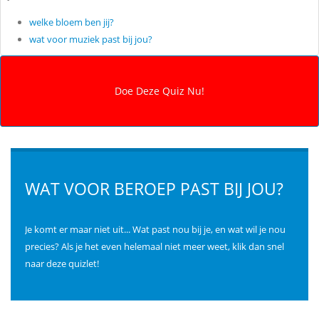
welke bloem ben jij?
wat voor muziek past bij jou?
WAT VOOR BEROEP PAST BIJ JOU?
Je komt er maar niet uit... Wat past nou bij je, en wat wil je nou
precies? Als je het even helemaal niet meer weet, klik dan snel
naar deze quizlet!