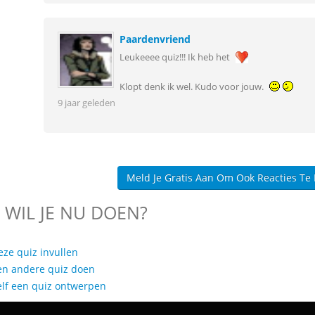
Paardenvriend
Leukeeee quiz!!! Ik heb het
Klopt denk ik wel. Kudo voor jouw.
9 jaar geleden
Meld Je Gratis Aan Om Ook Reacties Te
 WIL JE NU DOEN?
eze quiz invullen
en andere quiz doen
elf een quiz ontwerpen