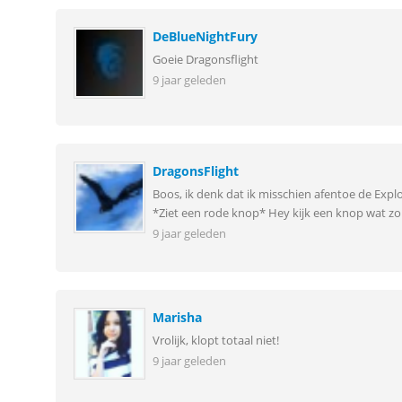
DeBlueNightFury
Goeie Dragonsflight
9 jaar geleden
DragonsFlight
Boos, ik denk dat ik misschien afentoe de Expl
*Ziet een rode knop* Hey kijk een knop wat 
9 jaar geleden
Marisha
Vrolijk, klopt totaal niet!
9 jaar geleden