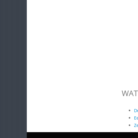
WAT
D
E
Z