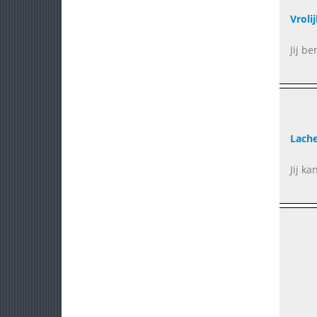
Vroli
Jij b
Lach
Jij k