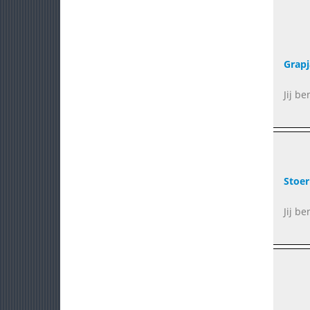
Grapj
Jij be
Stoer
Jij b