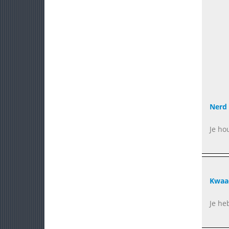
Nerd
Je ho
Kwaa
Je he