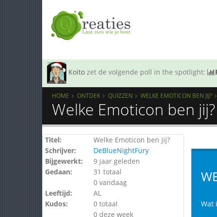
Koito
zet de volgende poll in the spotlight:
HOME
ONTDEK
QUIZZEN
WELKE EMOTICON BEN JIJ?
Welke Emoticon ben jij?
Titel:
Welke Emoticon ben jij?
Schrijver:
DeBlueNightFury
Bijgewerkt:
9 jaar geleden
Gedaan:
31 totaal
WE
0 vandaag
Leeftijd:
AL
Kudos:
0 totaal
Wat 
0 deze week