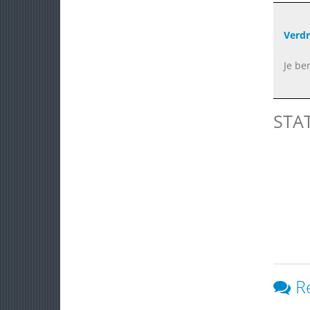
Verdr
Je ben
STA
R