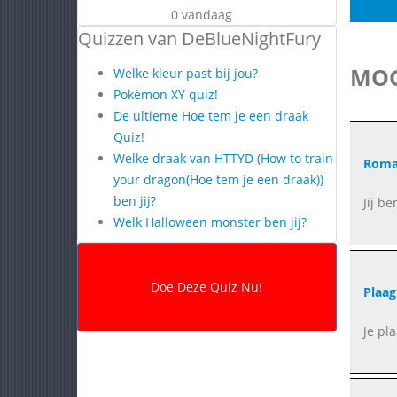
0 vandaag
Quizzen van DeBlueNightFury
MOG
Welke kleur past bij jou?
Pokémon XY quiz!
De ultieme Hoe tem je een draak
Quiz!
Welke draak van HTTYD (How to train
Roma
your dragon(Hoe tem je een draak))
ben jij?
Jij be
Welk Halloween monster ben jij?
Plaa
Je pl