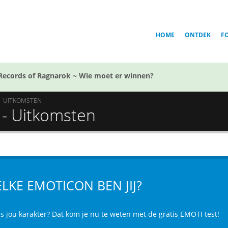
HOME
ONTDEK
F
Records of Ragnarok ~ Wie moet er winnen?
UITKOMSTEN
 - Uitkomsten
LKE EMOTICON BEN JIJ?
is jou karakter? Dat kom je nu te weten met de gratis EMOTI test!