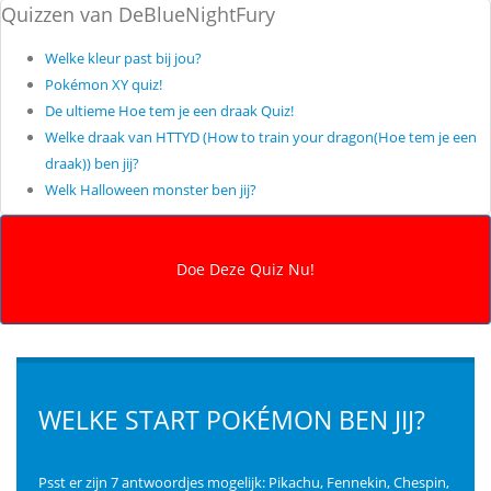
Quizzen van DeBlueNightFury
Welke kleur past bij jou?
Pokémon XY quiz!
De ultieme Hoe tem je een draak Quiz!
Welke draak van HTTYD (How to train your dragon(Hoe tem je een
draak)) ben jij?
Welk Halloween monster ben jij?
WELKE START POKÉMON BEN JIJ?
Psst er zijn 7 antwoordjes mogelijk: Pikachu, Fennekin, Chespin,