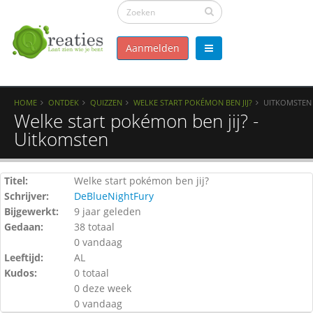
Aanmelden
HOME
ONTDEK
QUIZZEN
WELKE START POKÉMON BEN JIJ?
UITKOMSTEN
Welke start pokémon ben jij? -
Uitkomsten
Titel:
Welke start pokémon ben jij?
Schrijver:
DeBlueNightFury
Bijgewerkt:
9 jaar geleden
Gedaan:
38 totaal
0 vandaag
Leeftijd:
AL
Kudos:
0 totaal
0 deze week
0 vandaag