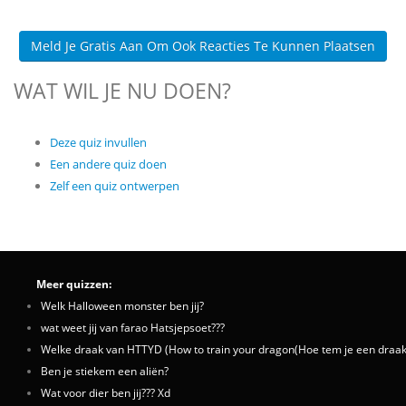
Meld Je Gratis Aan Om Ook Reacties Te Kunnen Plaatsen
WAT WIL JE NU DOEN?
Deze quiz invullen
Een andere quiz doen
Zelf een quiz ontwerpen
Meer quizzen:
Welk Halloween monster ben jij?
wat weet jij van farao Hatsjepsoet???
Welke draak van HTTYD (How to train your dragon(Hoe tem je een draak))
Ben je stiekem een aliën?
Wat voor dier ben jij??? Xd