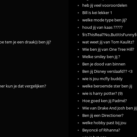
heb jij veel vooroordelen
Bill is kei lekker 1
welke mode type ben jij?
houd jij van kaas ?????
§IsThisReal?No,ButItIsFunny§
 tem je een draak)) ben jij?
wat weet jij van Tom Kaulitz?
Wie ben jij van One Tree Hill?
Welke smiley ben jij ?
Ben je dood van binnen
Ben jij Disney verslaafd?? <3
wie is jou mcfly buddy
er kun je dat vergelijken?
welke beroemde ster ben jij
wie is harry potter? (9)
Hoe goed ken jij Padmé?
Wie van Drake And Josh ben jij
Ben jij een Directioner?
welke hobby past bij jou
Beyoncé of Rihanna?