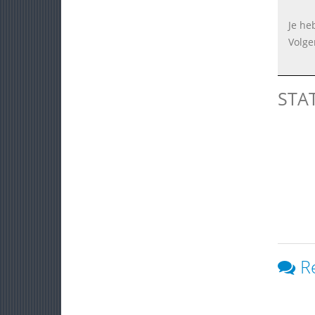
Je he
Volge
STA
R