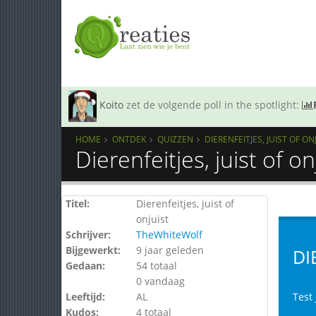
Koito
zet de volgende poll in the spotlight:
HOME
ONTDEK
QUIZZEN
DIERENFEITJES, JUIST OF ON
Dierenfeitjes, juist of o
Titel:
Dierenfeitjes, juist of
onjuist
Schrijver:
TheWhiteWolf
Bijgewerkt:
9 jaar geleden
DI
Gedaan:
54 totaal
0 vandaag
Leeftijd:
AL
Test 
Kudos:
4 totaal