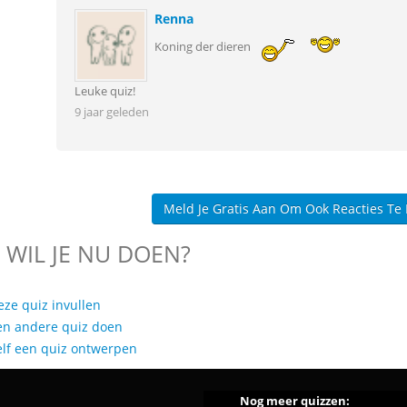
Renna
Koning der dieren
Leuke quiz!
9 jaar geleden
Meld Je Gratis Aan Om Ook Reacties Te
 WIL JE NU DOEN?
eze quiz invullen
en andere quiz doen
elf een quiz ontwerpen
Nog meer quizzen: