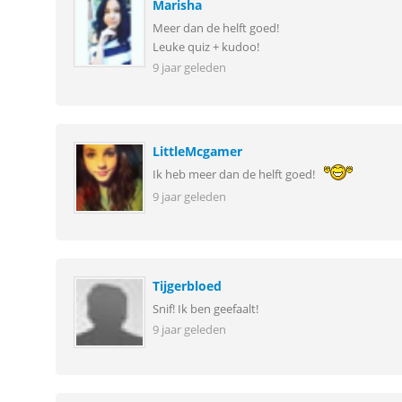
Marisha
Meer dan de helft goed!
Leuke quiz + kudoo!
9 jaar geleden
LittleMcgamer
Ik heb meer dan de helft goed!
9 jaar geleden
Tijgerbloed
Snif! Ik ben geefaalt!
9 jaar geleden