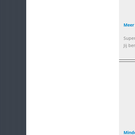
Meer 
Super
Jij b
Minde