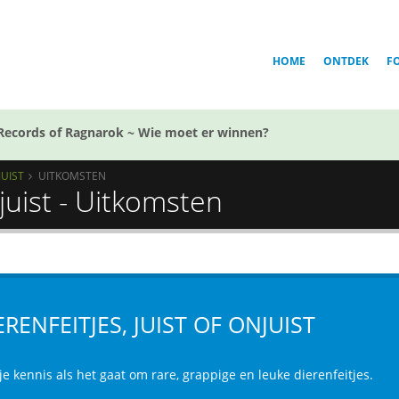
HOME
ONTDEK
F
Records of Ragnarok ~ Wie moet er winnen?
JUIST
UITKOMSTEN
njuist - Uitkomsten
ERENFEITJES, JUIST OF ONJUIST
je kennis als het gaat om rare, grappige en leuke dierenfeitjes.