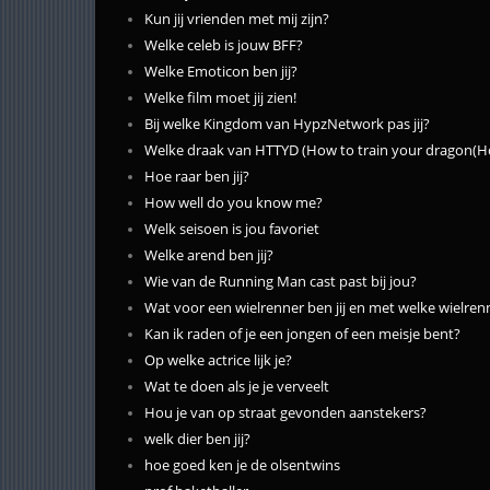
Kun jij vrienden met mij zijn?
Welke celeb is jouw BFF?
Welke Emoticon ben jij?
Welke film moet jij zien!
Bij welke Kingdom van HypzNetwork pas jij?
Welke draak van HTTYD (How to train your dragon(Hoe
Hoe raar ben jij?
How well do you know me?
Welk seisoen is jou favoriet
Welke arend ben jij?
Wie van de Running Man cast past bij jou?
Wat voor een wielrenner ben jij en met welke wielrenn
Kan ik raden of je een jongen of een meisje bent?
Op welke actrice lijk je?
Wat te doen als je je verveelt
Hou je van op straat gevonden aanstekers?
welk dier ben jij?
hoe goed ken je de olsentwins