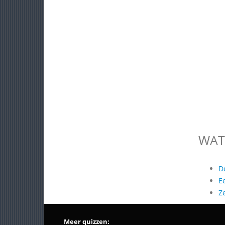
WAT
D
E
Z
Meer quizzen: