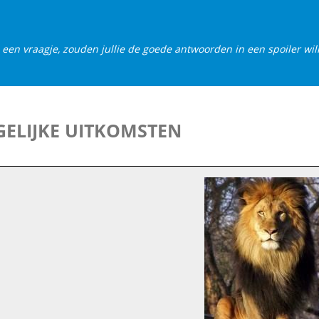
 een vraagje, zouden jullie de goede antwoorden in een spoiler wi
ELIJKE UITKOMSTEN