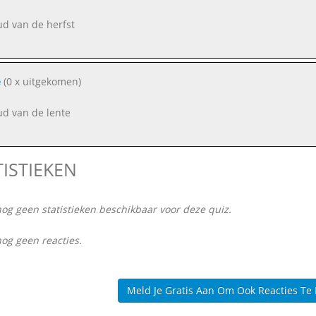
ud van de herfst
e
(0 x uitgekomen)
ud van de lente
TISTIEKEN
nog geen statistieken beschikbaar voor deze quiz.
nog geen reacties.
Meld Je Gratis Aan Om Ook Reacties Te