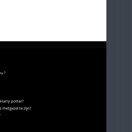
ou ?
 Harry potter?
s metgezel te zijn?
?