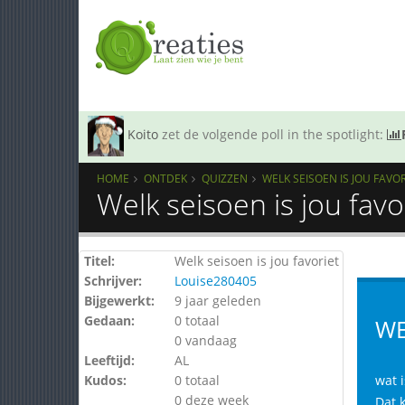
Koito
zet de volgende poll in the spotlight:
HOME
ONTDEK
QUIZZEN
WELK SEISOEN IS JOU FAVO
Welk seisoen is jou favo
Titel:
Welk seisoen is jou favoriet
Schrijver:
Louise280405
Bijgewerkt:
9 jaar geleden
Gedaan:
0 totaal
WE
0 vandaag
Leeftijd:
AL
Kudos:
0 totaal
wat i
0 deze week
Dat k