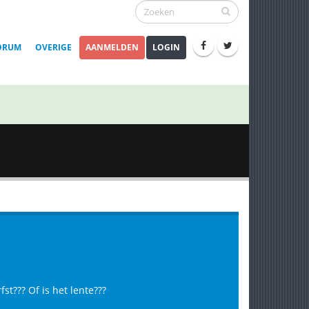
ORUM
OVERIGE
AANMELDEN
LOGIN
rfst???
Of is het lente???