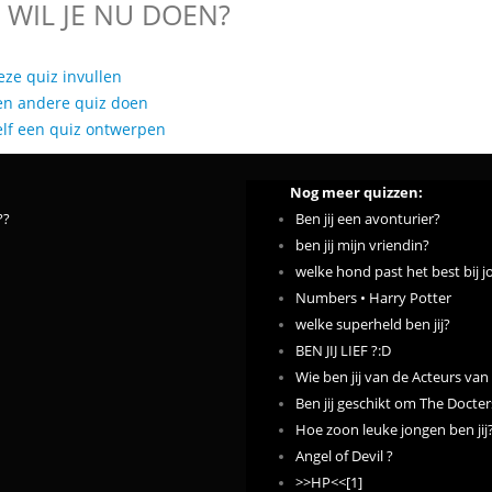
 WIL JE NU DOEN?
eze quiz invullen
en andere quiz doen
elf een quiz ontwerpen
Nog meer quizzen:
??
Ben jij een avonturier?
ben jij mijn vriendin?
welke hond past het best bij j
Numbers • Harry Potter
welke superheld ben jij?
BEN JIJ LIEF ?:D
Wie ben jij van de Acteurs van
Ben jij geschikt om The Docter
Hoe zoon leuke jongen ben jij
Angel of Devil ?
>>HP<<[1]