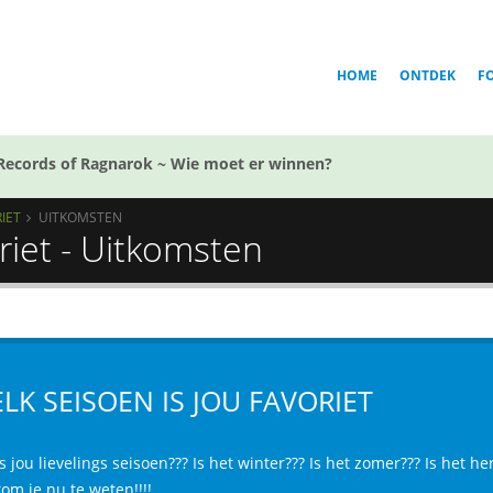
HOME
ONTDEK
F
Records of Ragnarok ~ Wie moet er winnen?
RIET
UITKOMSTEN
riet - Uitkomsten
LK SEISOEN IS JOU FAVORIET
s jou lievelings seisoen???
Is het winter???
Is het zomer???
Is het he
om je nu te weten!!!!