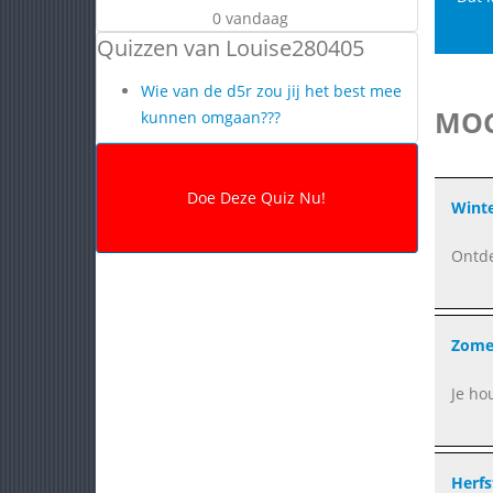
0 vandaag
Quizzen van Louise280405
Wie van de d5r zou jij het best mee
MOG
kunnen omgaan???
Wint
Ontde
Zome
Je ho
Herfs