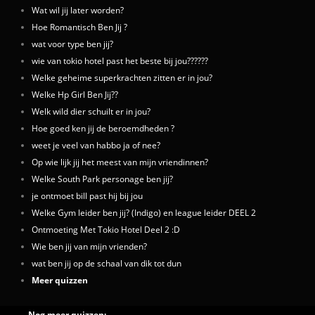
Wat wil jij later worden?
Hoe Romantisch Ben Jij ?
wat voor type ben jij?
wie van tokio hotel past het beste bij jou??????
Welke geheime superkrachten zitten er in jou?
Welke Hp Girl Ben Jij??
Welk wild dier schuilt er in jou?
Hoe goed ken jij de beroemdheden ?
weet je veel van habbo ja of nee?
Op wie lijk jij het meest van mijn vriendinnen?
Welke South Park personage ben jij?
je ontmoet bill past hij bij jou
Welke Gym leider ben jij? (Indigo) en league leider DEEL 2
Ontmoeting Met Tokio Hotel Deel 2 :D
Wie ben jij van mijn vrienden?
wat ben jij op de schaal van dik tot dun
Meer quizzen
Nog meer quizzen: