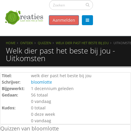
Aanmelden
HOME
ONTDEK
QUIZZEN
WELK DIER PAST HET BESTE BIJ JOU
UITKOMST
Welk dier past het beste bij jou -
Uitkomsten
Titel:
welk dier past het beste bij jou
Schrijver:
bloomlotte
Bijgewerkt:
1 decennium geleden
Gedaan:
56 totaal
0 vandaag
Kudos:
0 totaal
0 deze week
0 vandaag
Quizzen van bloomlotte