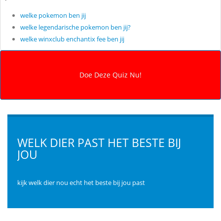
welke pokemon ben jij
welke legendarische pokemon ben jij?
welke winxclub enchantix fee ben jij
WELK DIER PAST HET BESTE BIJ
JOU
kijk welk dier nou echt het beste bij jou past