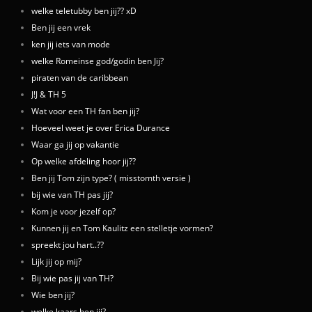
welke teletubby ben jij?? xD
Ben jij een vrek
ken jij iets van mode
welke Romeinse god/godin ben Jij?
piraten van de caribbean
J!J & TH 5
Wat voor een TH fan ben jij?
Hoeveel weet je over Erica Durance
Waar ga jij op vakantie
Op welke afdeling hoor jij??
Ben jij Tom zijn type? ( misstomth versie )
bij wie van TH pas jij?
Kom je voor jezelf op?
Kunnen jij en Tom Kaulitz een stelletje vormen?
spreekt jou hart..??
Lijk jij op mij?
Bij wie pas jij van TH?
Wie ben jij?
welke kaars ben jij?