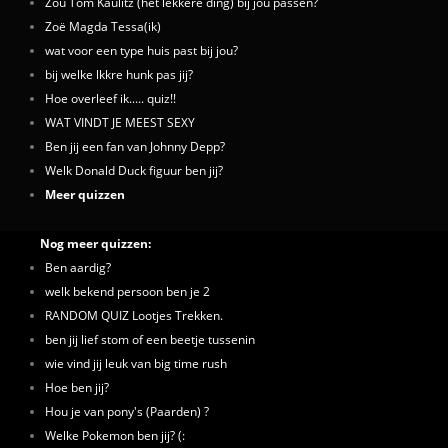
Zou Tom Kaulitz (het lekkere ding) bij jou passen?
Zoë Magda Tessa(ik)
wat voor een type huis past bij jou?
bij welke lkkre hunk pas jij?
Hoe overleef ik..... quiz!!
WAT VINDT JE MEEST SEXY
Ben jij een fan van Johnny Depp?
Welk Donald Duck figuur ben jij?
Meer quizzen
Nog meer quizzen:
Ben aardig?
welk bekend persoon ben je 2
RANDOM QUIZ Lootjes Trekken.
ben jij lief stom of een beetje tussenin
wie vind jij leuk van big time rush
Hoe ben jij?
Hou je van pony's (Paarden) ?
Welke Pokemon ben jij? (: