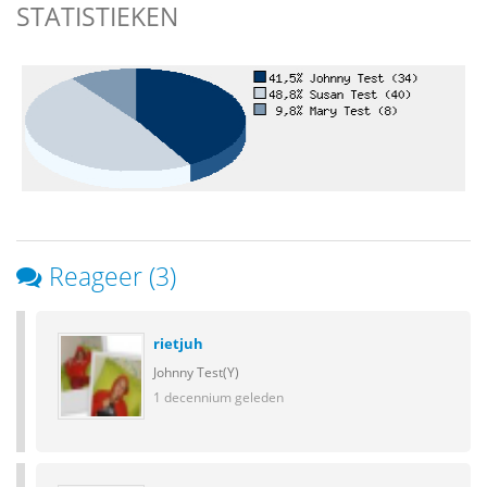
STATISTIEKEN
Reageer (3)
rietjuh
Johnny Test(Y)
1 decennium geleden