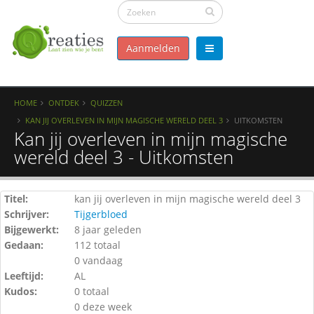
Aanmelden
HOME
ONTDEK
QUIZZEN
KAN JIJ OVERLEVEN IN MIJN MAGISCHE WERELD DEEL 3
UITKOMSTEN
Kan jij overleven in mijn magische
wereld deel 3 - Uitkomsten
Titel:
kan jij overleven in mijn magische wereld deel 3
Schrijver:
Tijgerbloed
Bijgewerkt:
8 jaar geleden
Gedaan:
112 totaal
0 vandaag
Leeftijd:
AL
Kudos:
0 totaal
0 deze week