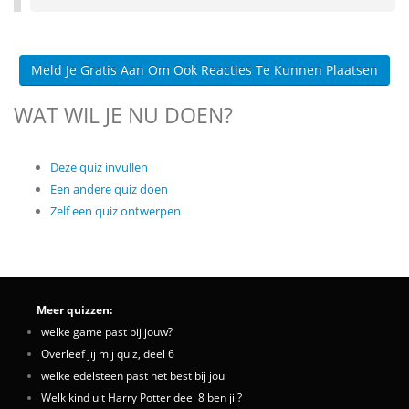
Meld Je Gratis Aan Om Ook Reacties Te Kunnen Plaatsen
WAT WIL JE NU DOEN?
Deze quiz invullen
Een andere quiz doen
Zelf een quiz ontwerpen
Meer quizzen:
welke game past bij jouw?
Overleef jij mij quiz, deel 6
welke edelsteen past het best bij jou
Welk kind uit Harry Potter deel 8 ben jij?