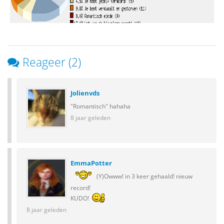
Reageer (2)
Jolienvds
"Romantisch" hahaha
8 jaar geleden
EmmaPotter
(Y)Owww! in 3 keer gehaald! nieuw
record!
KUDO!
8 jaar geleden