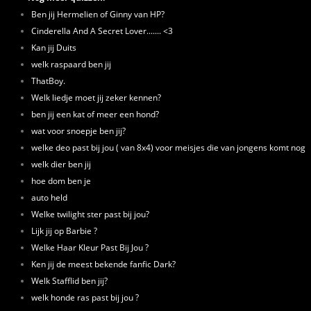
Ben jij Hermelien of Ginny van HP?
Cinderella And A Secret Lover....... <3
Kan jij Duits
welk raspaard ben jij
ThatBoy.
Welk liedje moet jij zeker kennen?
ben jij een kat of meer een hond?
wat voor snoepje ben jij?
welke deo past bij jou ( van 8x4) voor meisjes die van jongens komt nog
welk dier ben jij
hoe dom ben je
auto held
Welke twilight ster past bij jou?
Lijk jij op Barbie ?
Welke Haar Kleur Past Bij Jou ?
Ken jij de meest bekende fanfic Dark?
Welk Stafflid ben jij?
welk honde ras past bij jou ?