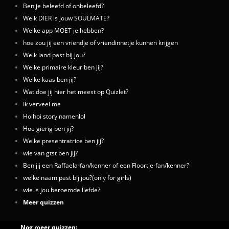
Ben je beleefd of onbeleefd?
Welk DIER is jouw SOULMATE?
Welke app MOET je hebben?
hoe zou jij een vriendje of vriendinnetje kunnen krijgen
Welk land past bij jou?
Welke primaire kleur ben jij?
Welke kaas ben jij?
Wat doe jij hier het meest op Quizlet?
Ik verveel me
Hoihoi story namenlol
Hoe gierig ben jij?
Welke presentratrice ben jij?
wie van gtst ben jij?
Ben jij een Raffaela-fan/kenner of een Floortje-fan/kenner?
welke naam past bij jou?(only for girls)
wie is jou beroemde liefde?
Meer quizzen
Nog meer quizzen: