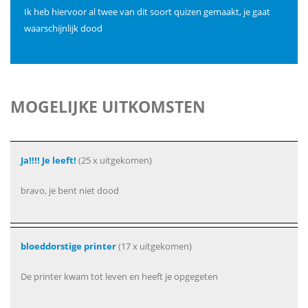
Ik heb hiervoor al twee van dit soort quizen gemaakt, je gaat
waarschijnlijk dood
MOGELIJKE UITKOMSTEN
Ja!!!! Je leeft!
(25 x uitgekomen)
bravo, je bent niet dood
bloeddorstige printer
(17 x uitgekomen)
De printer kwam tot leven en heeft je opgegeten