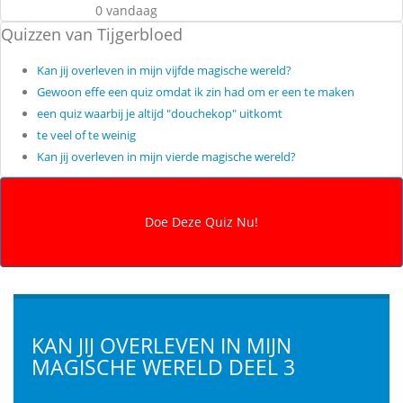
0 vandaag
Quizzen van Tijgerbloed
Kan jij overleven in mijn vijfde magische wereld?
Gewoon effe een quiz omdat ik zin had om er een te maken
een quiz waarbij je altijd "douchekop" uitkomt
te veel of te weinig
Kan jij overleven in mijn vierde magische wereld?
KAN JIJ OVERLEVEN IN MIJN
MAGISCHE WERELD DEEL 3