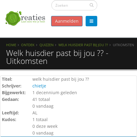
Aanmelden
HOME
ONTDEK
QUIZZEN
WELK HUISDIER PAST BIJ JOU ??
UITKOMSTEN
Welk huisdier past bij jou ?? -
Uitkomsten
Titel:
welk huisdier past bij jou ??
Schrijver:
chietje
Bijgewerkt:
1 decennium geleden
Gedaan:
41 totaal
0 vandaag
Leeftijd:
AL
Kudos:
1 totaal
0 deze week
0 vandaag