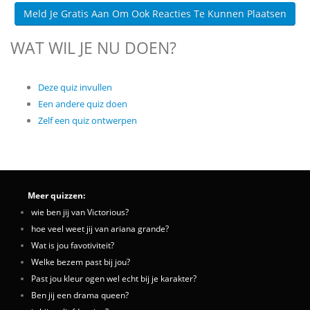
Meld Je Gratis Aan Om Ook Reacties Te Kunnen Plaatsen
WAT WIL JE NU DOEN?
Deze quiz invullen
Een andere quiz doen
Zelf een quiz ontwerpen
Meer quizzen:
wie ben jij van Victorious?
hoe veel weet jij van ariana grande?
Wat is jou favotiviteit?
Welke bezem past bij jou?
Past jou kleur ogen wel echt bij je karakter?
Ben jij een drama queen?