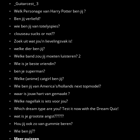
_Guitarcest_ 3
Welk Personage van Harry Potter ben jij ?
Ben jij verliefd?
wie ben jij van totelyspies?
clouseau sucks or not??
Zoek uit wat jou'n lievelingsvak is!
welke dier ben jij?
Welke band zou jij moeten luisteren? 2
Wie is je beste vriendin?
ben je superman?
Welke (anime) catgirl ben jij?
Wie ben jij van America's/hollands next topmodel?
waar is jouw hart van gemaakt ?
Welke nagellak is iets voor jou?
Which dream type are you? Test it now with the Dream Quiz!
wat is je grootste angst??????
Hou jij ook zo van gummie beren?
Wie ben jij??
Meer quizzen