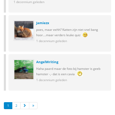
1 decennium geleden
Jamiezx
poes, maar eehh? Katten zijn niet snel bang
hoor....maar verders leuke quiz
1 decennium geleden
AngelWriting
Haha paard maar de foto bij hamster is geeb
hamster -,- dat is een cavia
1 decennium geleden
1
2