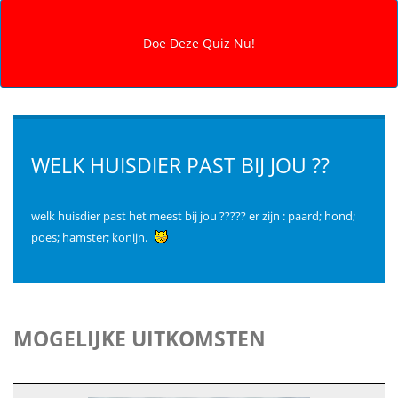
WELK HUISDIER PAST BIJ JOU ??
welk huisdier past het meest bij jou ????? er zijn : paard; hond;
poes; hamster; konijn.
MOGELIJKE UITKOMSTEN