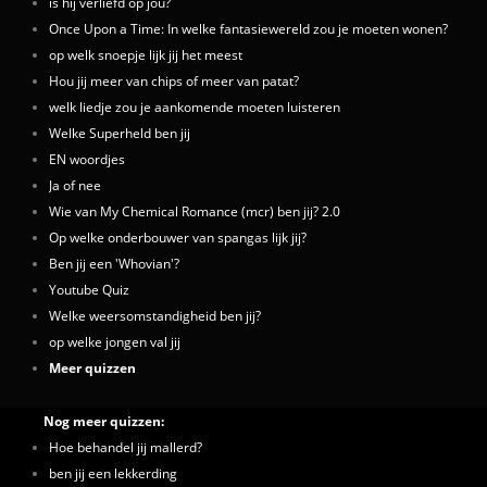
is hij verliefd op jou?
Once Upon a Time: In welke fantasiewereld zou je moeten wonen?
op welk snoepje lijk jij het meest
Hou jij meer van chips of meer van patat?
welk liedje zou je aankomende moeten luisteren
Welke Superheld ben jij
EN woordjes
Ja of nee
Wie van My Chemical Romance (mcr) ben jij? 2.0
Op welke onderbouwer van spangas lijk jij?
Ben jij een 'Whovian'?
Youtube Quiz
Welke weersomstandigheid ben jij?
op welke jongen val jij
Meer quizzen
Nog meer quizzen:
Hoe behandel jij mallerd?
ben jij een lekkerding