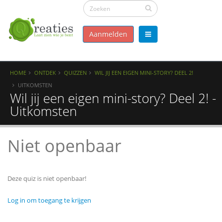
Aanmelden
HOME
ONTDEK
QUIZZEN
WIL JIJ EEN EIGEN MINI-STORY? DEEL 2!
UITKOMSTEN
Wil jij een eigen mini-story? Deel 2! -
Uitkomsten
Niet openbaar
Deze quiz is niet openbaar!
Log in om toegang te krijgen