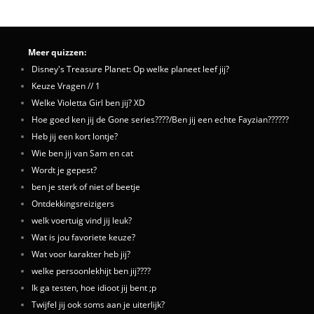
Meer quizzen:
Disney's Treasure Planet: Op welke planeet leef jij?
Keuze Vragen // 1
Welke Violetta Girl ben jij? XD
Hoe goed ken jij de Gone series????/Ben jij een echte Fayzian??????
Heb jij een kort lontje?
Wie ben jij van Sam en cat
Wordt je gepest?
ben je sterk of niet of beetje
Ontdekkingsreizigers
welk voertuig vind jij leuk?
Wat is jou favoriete keuze?
Wat voor karakter heb jij?
welke persoonlekhijt ben jij????
Ik ga testen, hoe idioot jij bent ;p
Twijfel jij ook soms aan je uiterlijk?