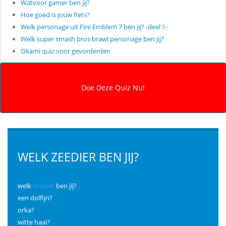
Watvoor gamer ben jij?
Hoe goed is jouw fiets?
Welk personage uit Fire Emblem 7 ben jij? -deel 1-
Welk super smash bros brawl personage ben jij?
Okami quiz voor gevorderden
WELK ZEEDIER BEN JIJ?
welk
zeedier
ben jij?
een dolfijn?
orka?
witte haai?