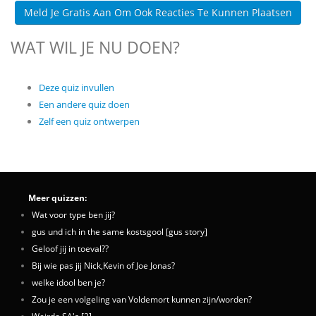
Meld Je Gratis Aan Om Ook Reacties Te Kunnen Plaatsen
WAT WIL JE NU DOEN?
Deze quiz invullen
Een andere quiz doen
Zelf een quiz ontwerpen
Meer quizzen:
Wat voor type ben jij?
gus und ich in the same kostsgool [gus story]
Geloof jij in toeval??
Bij wie pas jij Nick,Kevin of Joe Jonas?
welke idool ben je?
Zou je een volgeling van Voldemort kunnen zijn/worden?