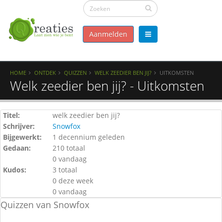
Aanmelden
HOME
ONTDEK
QUIZZEN
WELK ZEEDIER BEN JIJ?
UITKOMSTEN
Welk zeedier ben jij? - Uitkomsten
Titel:
welk zeedier ben jij?
Schrijver:
Snowfox
Bijgewerkt:
1 decennium geleden
Gedaan:
210 totaal
0 vandaag
Kudos:
3 totaal
0 deze week
0 vandaag
Quizzen van Snowfox