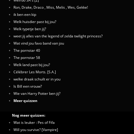
Weirdo SA's [2]
Ron, Drake, Draco , Miss, Melis , Wes, Gekke!
ik ben een kip
Welk huisdier past bij jou?
Welk typetje ben jij?
weet jij alles van the legend of zelda twilight princess?
Wat vind jou favo band van jou
The pornstar 40
The pornstar 58
Welk land past bij jou?
Célébrer Les Morts. [S.A.]
welke draak schuilt er in you
Is Bill een vrouw?
Wie van Harry Potter ben jij?
Meer quizzen
Nog meer quizzen:
Wat is leuker : Pes of Fifa
Will you survive? [Vampire]