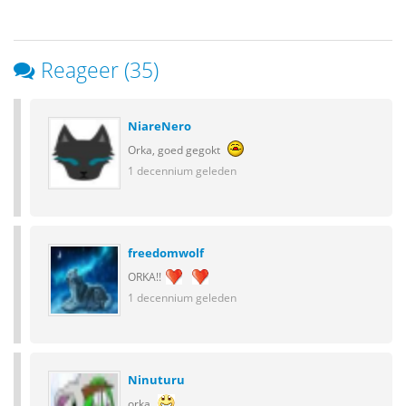
Reageer (35)
NiareNero
Orka, goed gegokt
1 decennium geleden
freedomwolf
ORKA!!
1 decennium geleden
Ninuturu
orka