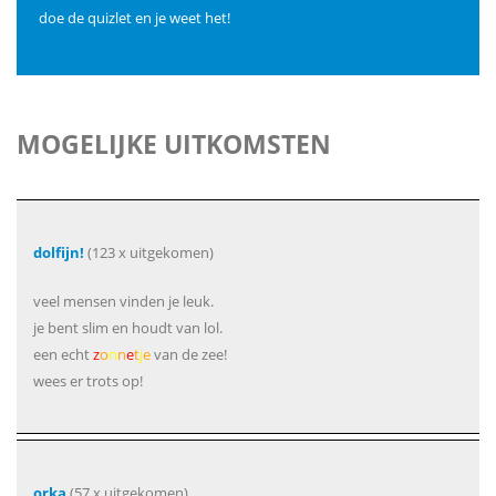
doe de quizlet en je weet het!
MOGELIJKE UITKOMSTEN
dolfijn!
(123 x uitgekomen)
veel mensen vinden je leuk.
je bent slim en houdt van lol.
een echt
z
o
n
n
e
t
j
e
van de zee!
wees er trots op!
orka
(57 x uitgekomen)