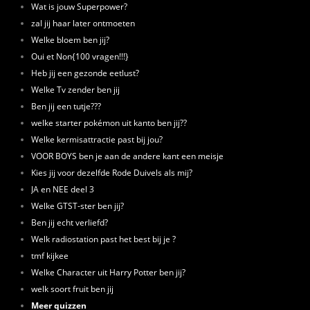
Wat is jouw Superpower?
zal jij haar later ontmoeten
Welke bloem ben jij?
Oui et Non{100 vragen!!!}
Heb jij een gezonde eetlust?
Welke Tv zender ben jij
Ben jij een tutje???
welke starter pokémon uit kanto ben jij??
Welke kermisattractie past bij jou?
VOOR BOYS ben je aan de andere kant een meisje
Kies jij voor dezelfde Rode Duivels als mij?
JA en NEE deel 3
Welke GTST-ster ben jij?
Ben jij echt verliefd?
Welk radiostation past het best bij je ?
tmf kijkee
Welke Character uit Harry Potter ben jij?
welk soort fruit ben jij
Meer quizzen