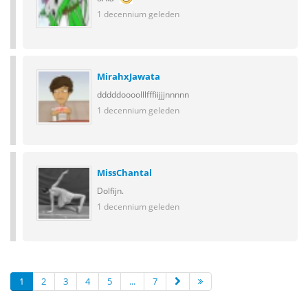
1 decennium geleden
MirahxJawata
dddddoooolllfffiijjjnnnnn
1 decennium geleden
MissChantal
Dolfijn.
1 decennium geleden
1
2
3
4
5
...
7