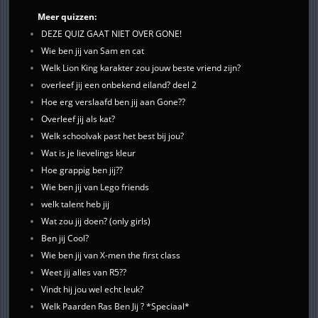
Meer quizzen:
DEZE QUIZ GAAT NIET OVER GONE!
Wie ben jij van Sam en cat
Welk Lion King karakter zou jouw beste vriend zijn?
overleef jij een onbekend eiland? deel 2
Hoe erg verslaafd ben jij aan Gone??
Overleef jij als kat?
Welk schoolvak past het best bij jou?
Wat is je lievelings kleur
Hoe grappig ben jij??
Wie ben jij van Lego friends
welk talent heb jij
Wat zou jij doen? (only girls)
Ben jij Cool?
Wie ben jij van X-men the first class
Weet jij alles van R5??
Vindt hij jou wel echt leuk?
Welk Paarden Ras Ben Jij ? *Speciaal*