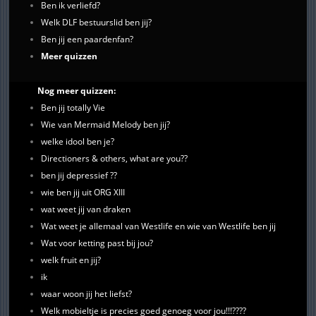
Ben ik verliefd?
Welk DLF bestuurslid ben jij?
Ben jij een paardenfan?
Meer quizzen
Nog meer quizzen:
Ben jij totally Vie
Wie van Mermaid Melody ben jij?
welke idool ben je?
Directioners & others, what are you??
ben jij depressief ??
wie ben jij uit ORG XIII
wat weet jij van draken
Wat weet je allemaal van Westlife en wie van Westlife ben jij
Wat voor ketting past bij jou?
welk fruit en jij?
ik
waar woon jij het liefst?
Welk mobieltje is precies goed genoeg voor jou!!!????