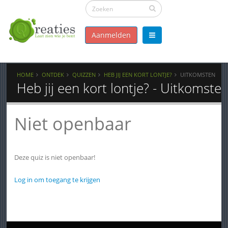
Aanmelden
HOME
ONTDEK
QUIZZEN
HEB JIJ EEN KORT LONTJE?
UITKOMSTEN
Heb jij een kort lontje? - Uitkomste
Niet openbaar
Deze quiz is niet openbaar!
Log in om toegang te krijgen