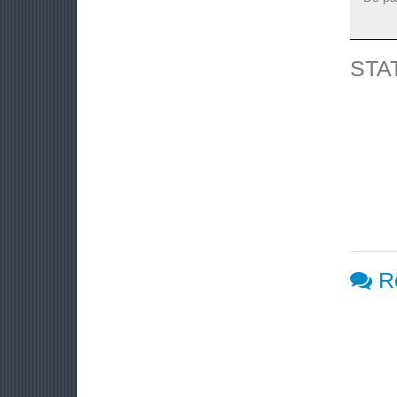
STA
R