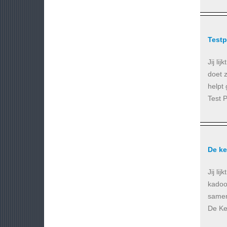
Testp
Jij li
doet z
helpt
Test P
De k
Jij li
kadoo
samen
De Ker