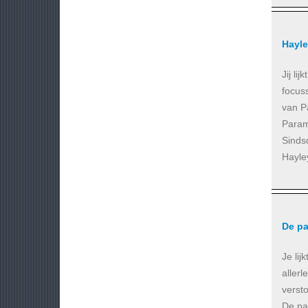
Hayle
Jij l
focus
van P
Param
Sinds
Hayley
De p
Je lij
allerl
versto
De paa