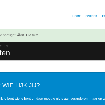
HOME
ONTDEK
F
e spotlight:
38. Closure
MSTEN
sten
 WIE LIJK JIJ?
ijk je bent wie je bent en daar moet je niets aan veranderen, maar op we