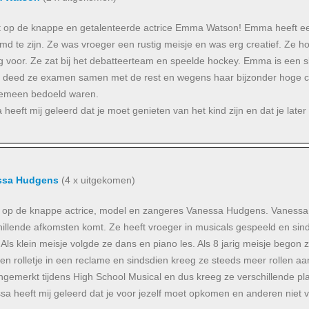
jkt op de knappe en getalenteerde actrice Emma Watson! Emma heeft e
d te zijn. Ze was vroeger een rustig meisje en was erg creatief. Ze ho
g voor. Ze zat bij het debatteerteam en speelde hockey. Emma is een 
r deed ze examen samen met de rest en wegens haar bijzonder hoge cij
gemeen bedoeld waren.
heeft mij geleerd dat je moet genieten van het kind zijn en dat je lat
ssa Hudgens
(4 x uitgekomen)
jkt op de knappe actrice, model en zangeres Vanessa Hudgens. Vanessa is
hillende afkomsten komt. Ze heeft vroeger in musicals gespeeld en sin
Als klein meisje volgde ze dans en piano les. Als 8 jarig meisje begon
en rolletje in een reclame en sindsdien kreeg ze steeds meer rollen aa
ongemerkt tijdens High School Musical en dus kreeg ze verschillende p
sa heeft mij geleerd dat je voor jezelf moet opkomen en anderen niet v