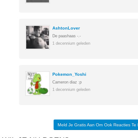
AshtonLover
De paashaas -.-
1 decennium geleden
Pokemon_Yoshi
Cameron diaz :p
1 decennium geleden
Meld Je Gratis Aan Om Ook Reacties Te