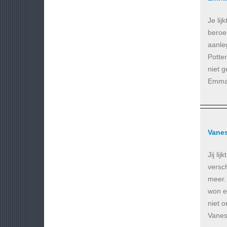
Je li
beroem
aanle
Potte
niet 
Emma 
Vane
Jij li
versc
meer. 
won e
niet 
Vanes