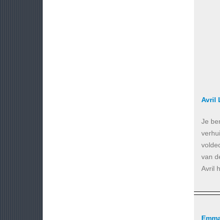
Avril
Je ben
verhu
volded
van d
Avril 
Emma