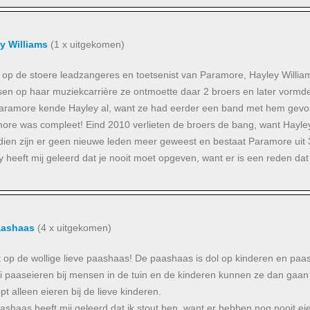
y Williams
(1 x uitgekomen)
ijkt op de stoere leadzangeres en toetsenist van Paramore, Hayley Will
sen op haar muziekcarrière ze ontmoette daar 2 broers en later vorm
aramore kende Hayley al, want ze had eerder een band met hem gevorm
ore was compleet! Eind 2010 verlieten de broers de bang, want Hayley
dien zijn er geen nieuwe leden meer geweest en bestaat Paramore uit 
 heeft mij geleerd dat je nooit moet opgeven, want er is een reden dat 
aashaas
(4 x uitgekomen)
kt op de wollige lieve paashaas! De paashaas is dol op kinderen en pa
ei paaseieren bij mensen in de tuin en de kinderen kunnen ze dan gaan 
pt alleen eieren bij de lieve kinderen.
shaas heeft mij geleerd dat ik stout ben, want er hebben nog nooit eier