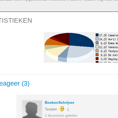
TISTIEKEN
eageer (3)
BoekenSchrijver
Testpiet
;(
1 decennium geleden