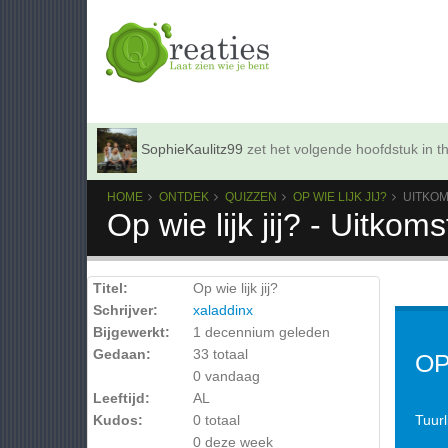
SophieKaulitz99
zet het volgende hoofdstuk in th
HOME
ONTDEK
QUIZZEN
OP WIE LIJK JIJ?
UITKO
Op wie lijk jij? - Uitkom
Titel:
Op wie lijk jij?
Schrijver:
xaladdinx
Bijgewerkt:
1 decennium geleden
Gedaan:
33 totaal
OP
0 vandaag
Leeftijd:
AL
Kudos:
0 totaal
Tuurl
0 deze week