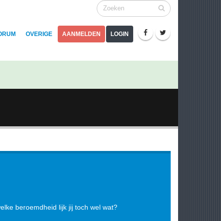
ORUM
OVERIGE
AANMELDEN
LOGIN
lke beroemdheid lijk jij toch wel wat?