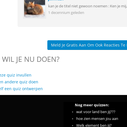
kan je de titel niet gewoon noemen : Ken je mij, 
1 decennium geleden
Meld Je Gratis Aan Om Ook Reacties Te
 WIL JE NU DOEN?
eze quiz invullen
en andere quiz doen
elf een quiz ontwerpen
Nog meer quizzen:
wat voor land ben jij???
hoe zien mensen jou aan
Welk element ben jij?