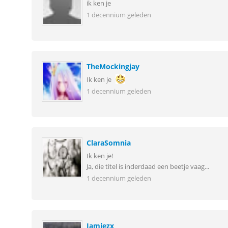
ik ken je
1 decennium geleden
TheMockingjay
Ik ken je
1 decennium geleden
ClaraSomnia
Ik ken je!
Ja, die titel is inderdaad een beetje vaag...
1 decennium geleden
Jamiezx