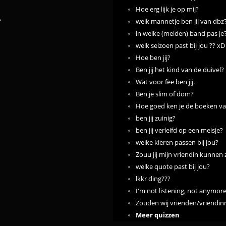
Hoe erg lijk je op mij?
?
welk mannetje ben jij van dbz
in welke (meiden) band pas je
welk seizoen past bij jou ?? xD 
Hoe ben jij?
Ben jij het kind van de duivel?
Wat voor fee ben jij.
Ben je slim of dom?
Hoe goed ken je de boeken va
ben jij zuinig?
ben jij verleifd op een meisje?
welke kleren passen bij jou?
Zouu jij mijn vriendin kunnen z
welke quote past bij jou?
lkkr ding???
I'm not listening, not anymore
Zouden wij vrienden/vriendin
Meer quizzen