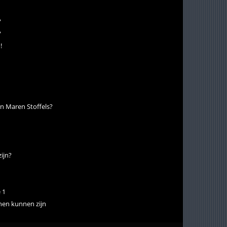
?
?
!
n Maren Stoffels?
ijn?
 1
nen kunnen zijn