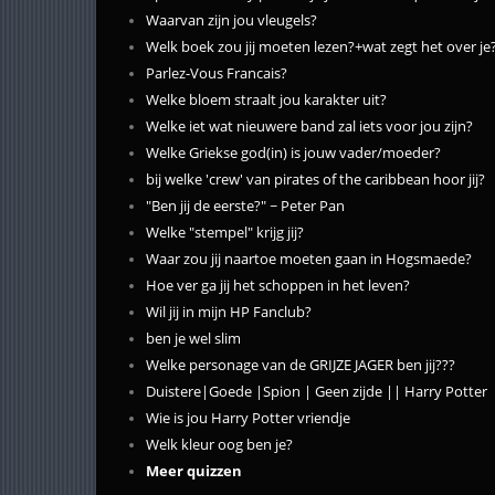
Waarvan zijn jou vleugels?
Welk boek zou jij moeten lezen?+wat zegt het over je
Parlez-Vous Francais?
Welke bloem straalt jou karakter uit?
Welke iet wat nieuwere band zal iets voor jou zijn?
Welke Griekse god(in) is jouw vader/moeder?
bij welke 'crew' van pirates of the caribbean hoor jij?
"Ben jij de eerste?" ~ Peter Pan
Welke "stempel" krijg jij?
Waar zou jij naartoe moeten gaan in Hogsmaede?
Hoe ver ga jij het schoppen in het leven?
Wil jij in mijn HP Fanclub?
ben je wel slim
Welke personage van de GRIJZE JAGER ben jij???
Duistere|Goede |Spion | Geen zijde || Harry Potter
Wie is jou Harry Potter vriendje
Welk kleur oog ben je?
Meer quizzen