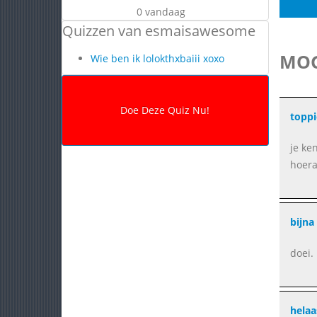
0 vandaag
Quizzen van esmaisawesome
MOG
Wie ben ik lolokthxbaiii xoxo
toppi
je ke
hoer
bijna
doei.
helaa