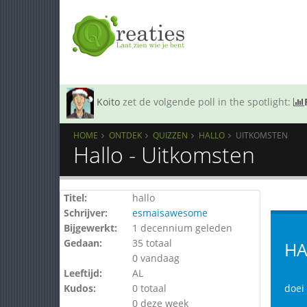
Koito
zet de volgende poll in the spotlight:
HOME
ONTDEK
QUIZZEN
HALLO
UITKOMSTEN
Hallo - Uitkomsten
Titel:
hallo
Schrijver:
esmaisawesome
Bijgewerkt:
1 decennium geleden
Gedaan:
35 totaal
HA
0 vandaag
Leeftijd:
AL
Kudos:
0 totaal
doei
0 deze week