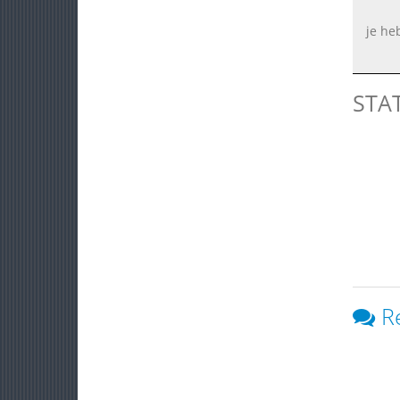
je he
STA
R