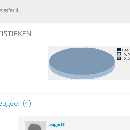
bt gefaald.
TISTIEKEN
eageer (4)
aapje13