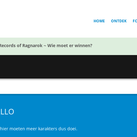
HOME
ONTDEK
F
Records of Ragnarok ~ Wie moet er winnen?
LLO
 hier moeten meer karakters dus doei.