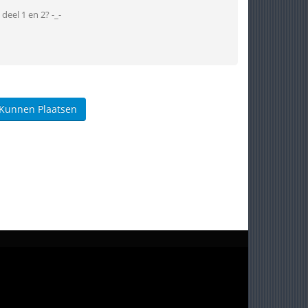
deel 1 en 2? -_-
 Kunnen Plaatsen