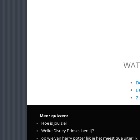
WAT
D
E
Z
Meer quizzen:
Hoe is jou ziel
Welke Disney Prinses ben jij?
op wie van harry potter lijk je het meest qua uiterlijk