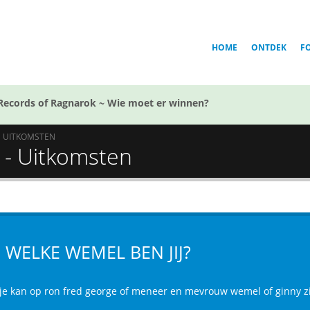
HOME
ONTDEK
F
Records of Ragnarok ~ Wie moet er winnen?
UITKOMSTEN
 - Uitkomsten
 WELKE WEMEL BEN JIJ?
 je kan op ron fred george of meneer en mevrouw wemel of ginny z