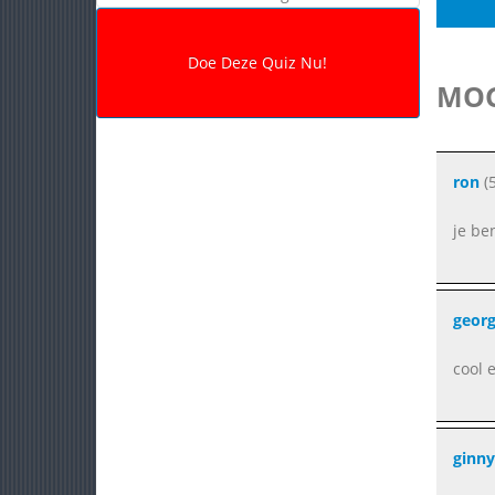
MOG
ron
(5
je be
geor
cool 
ginny