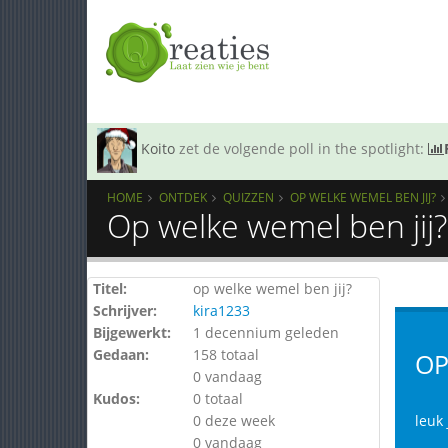
Koito
zet de volgende poll in the spotlight:
HOME
ONTDEK
QUIZZEN
OP WELKE WEMEL BEN JIJ?
Op welke wemel ben jij?
Titel:
op welke wemel ben jij?
Schrijver:
kira1233
Bijgewerkt:
1 decennium geleden
Gedaan:
158 totaal
OP
0 vandaag
Kudos:
0 totaal
0 deze week
leuk
0 vandaag