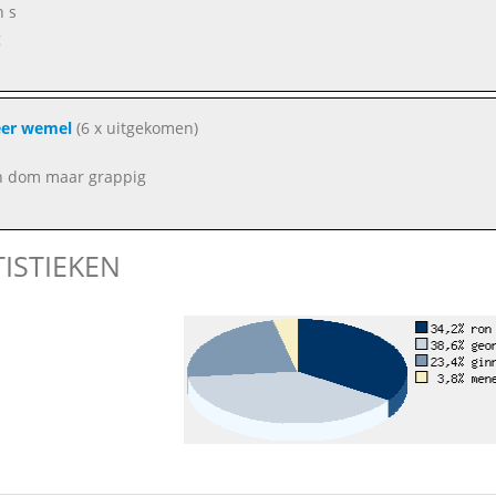
n s
g
er wemel
(6 x uitgekomen)
n dom maar grappig
TISTIEKEN