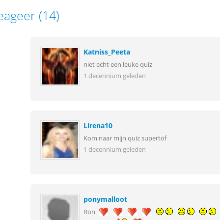
eageer (14)
Katniss_Peeta
niet echt een leuke quiz
1 decennium geleden
Lirena10
Kom naar mijn quiz supertof
1 decennium geleden
ponymalloot
Ron