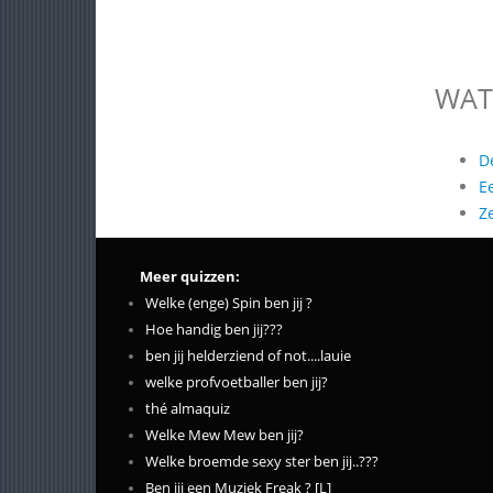
WAT
D
E
Z
Meer quizzen:
Welke (enge) Spin ben jij ?
Hoe handig ben jij???
ben jij helderziend of not....lauie
welke profvoetballer ben jij?
thé almaquiz
Welke Mew Mew ben jij?
Welke broemde sexy ster ben jij..???
Ben jij een Muziek Freak ? [L]