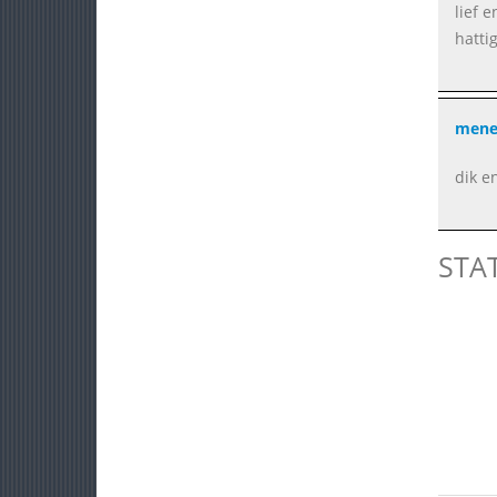
lief e
hatti
mene
dik e
STA