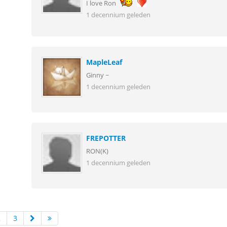
I love Ron
1 decennium geleden
MapleLeaf
Ginny ~
1 decennium geleden
FREPOTTER
RON(K)
1 decennium geleden
2
3