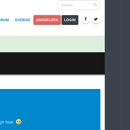
ORUM
OVERIGE
AANMELDEN
LOGIN
ijn love