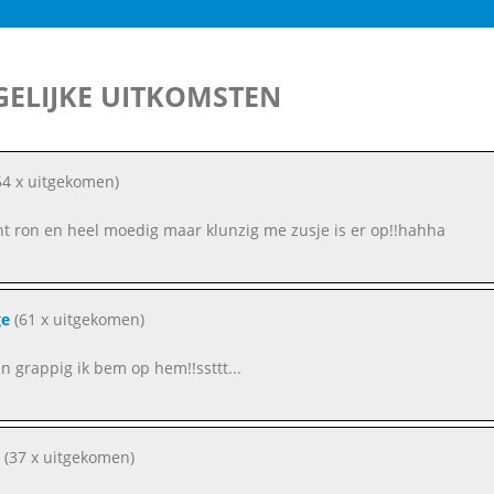
ELIJKE UITKOMSTEN
4 x uitgekomen)
nt ron en heel moedig maar klunzig me zusje is er op!!hahha
ge
(61 x uitgekomen)
en grappig ik bem op hem!!ssttt...
(37 x uitgekomen)