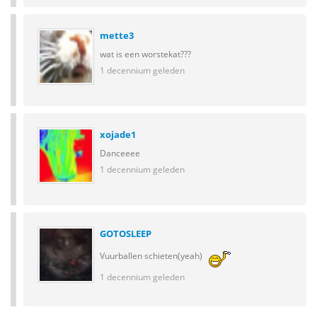
mette3
wat is een worstekat???
1 decennium geleden
xojade1
Danceeee
1 decennium geleden
GOTOSLEEP
Vuurballen schieten(yeah)
1 decennium geleden