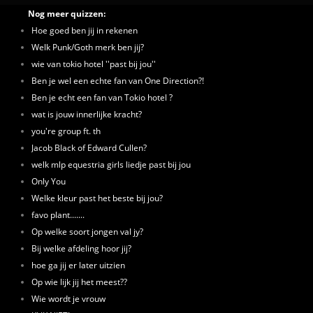
Nog meer quizzen:
Hoe goed ben jij in rekenen
Welk Punk/Goth merk ben jij?
wie van tokio hotel ''past bij jou''
Ben je wel een echte fan van One Direction?!
Ben je echt een fan van Tokio hotel ?
wat is jouw innerlijke kracht?
you're group ft. th
Jacob Black of Edward Cullen?
welk mlp equestria girls liedje past bij jou
Only You
Welke kleur past het beste bij jou?
favo plant.......
Op welke soort jongen val jy?
Bij welke afdeling hoor jij?
hoe ga jij er later uitzien
Op wie lijk jij het meest??
Wie wordt je vrouw