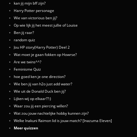
kan jij mijn bff zijn?
Harry Potter personage
Wie van victorious ben jij?
Op wie lijk jij het meest jullie of Louise
Ben jij raar?
random quiz
Jou HP story(Harry Potter) Deel 2
Wat moet je gaan fokken op Howrse?
Are we twins^^?
Feminisme Quiz
hoe goed ken je one direction?
Wie ben jij van h2o just add water?
Wie uit de Donald Duck ben jij?
Lijken wij op elkaar??:)
Waar zou jij een piercing willen?
Wat zou jouw nachtelijke hobby kunnen zijn?
Welke Inakuni Raimon lid is jouw match? [Inazuma Eleven]
Meer quizzen