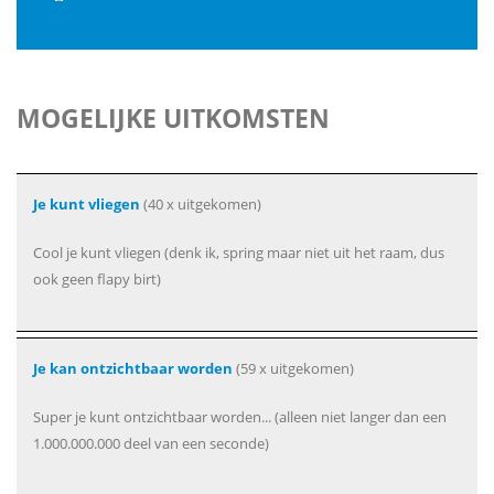
MOGELIJKE UITKOMSTEN
Je kunt vliegen
(40 x uitgekomen)
Cool je kunt vliegen (denk ik, spring maar niet uit het raam, dus
ook geen flapy birt)
Je kan ontzichtbaar worden
(59 x uitgekomen)
Super je kunt ontzichtbaar worden... (alleen niet langer dan een
1.000.000.000 deel van een seconde)