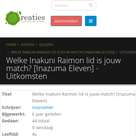
Aanmelden
HOME
ONTDEK
QUIZZEN
WELKE INAKUNI RAIMON LID IS JOUW MATCH? [INAZUMA ELEVEN]
UITKOMS
Welke Inakuni Raimon lid is jouw
match? [Inazuma Eleven] -
Uitkomsten
Titel:
Welke Inakuni Raimon lid is jouw match? [Inazuma
Eleven]
Schrijver:
inazoomer
Bijgewerkt:
6 jaar geleden
Gedaan:
44 totaal
0 vandaag
Leeftijd:
AL