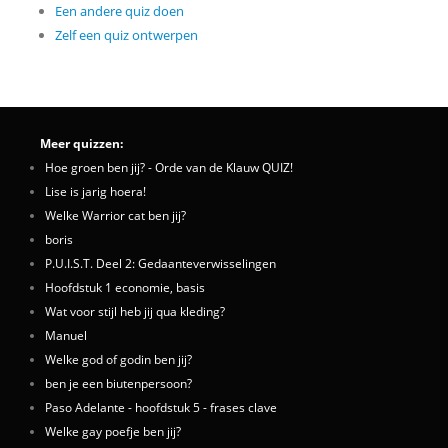
Een andere quiz doen
Zelf een quiz ontwerpen
Meer quizzen:
Hoe groen ben jij? - Orde van de Klauw QUIZ!
Lise is jarig hoera!
Welke Warrior cat ben jij?
boris
P.U.I.S.T. Deel 2: Gedaanteverwisselingen
Hoofdstuk 1 economie, basis
Wat voor stijl heb jij qua kleding?
Manuel
Welke god of godin ben jij?
ben je een biutenpersoon?
Paso Adelante - hoofdstuk 5 - frases clave
Welke gay poefje ben jij?