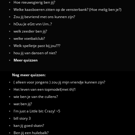
Hoe nieuwsgierig ben jij?
Welke kaasboeren zitten op de vensterbank? (Hoe melig ben je?)
Zou jij bevriend met ons kunnen zijn?
hOuu Je eGtt vnn Um..?
welk zeedier ben jij?
welke voetbalclub?
Welk spelletje past bij jou???
hou jij van dansen of niet?
Meer quizzen
Nog meer quizzen:
( alleen voor jongens ) zou jij mijn vriendje kunnen zijn?
Het leven van een topmodel(met th)1
wie ben je van the cullens?
wat ben jij?
I'm just a Little bit: Crazy! ¬5
bill story 3
kan jij goed skatn?
Ben jij een huilebalk?