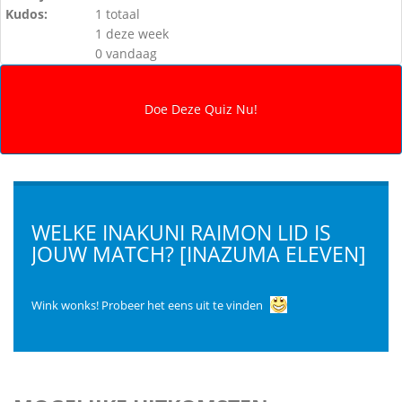
Kudos:
1 totaal
1 deze week
0 vandaag
WELKE INAKUNI RAIMON LID IS
JOUW MATCH? [INAZUMA ELEVEN]
Wink wonks! Probeer het eens uit te vinden