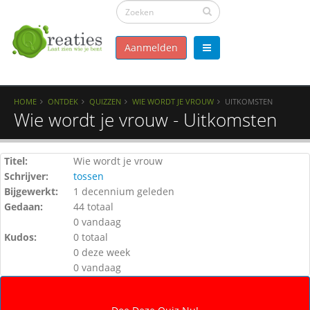
Aanmelden
HOME
ONTDEK
QUIZZEN
WIE WORDT JE VROUW
UITKOMSTEN
Wie wordt je vrouw - Uitkomsten
Titel:
Wie wordt je vrouw
Schrijver:
tossen
Bijgewerkt:
1 decennium geleden
Gedaan:
44 totaal
0 vandaag
Kudos:
0 totaal
0 deze week
0 vandaag