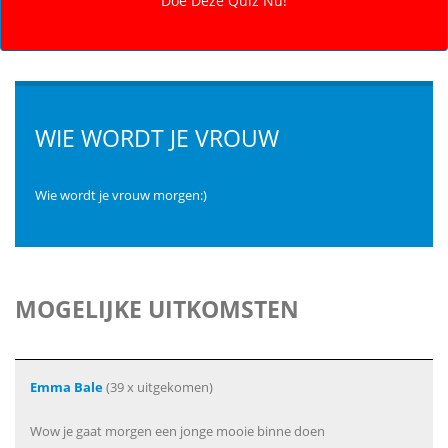
WIE WORDT JE VROUW
Wie wordt je vrouw morgen:)
MOGELIJKE UITKOMSTEN
Emma Bale
(39 x uitgekomen)
Wow je gaat morgen een jonge mooie binne doen