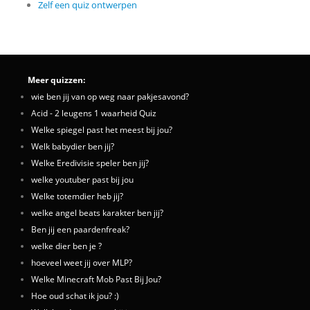
Zelf een quiz ontwerpen
Meer quizzen:
wie ben jij van op weg naar pakjesavond?
Acid - 2 leugens 1 waarheid Quiz
Welke spiegel past het meest bij jou?
Welk babydier ben jij?
Welke Eredivisie speler ben jij?
welke youtuber past bij jou
Welke totemdier heb jij?
welke angel beats karakter ben jij?
Ben jij een paardenfreak?
welke dier ben je ?
hoeveel weet jij over MLP?
Welke Minecraft Mob Past Bij Jou?
Hoe oud schat ik jou? :)