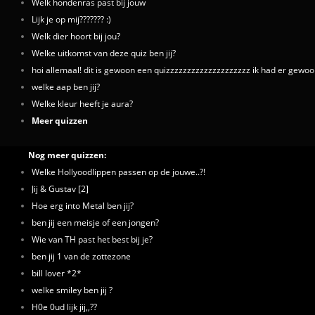
Welk hondenras past bij jouw
Lijk je op mij??????? :)
Welk dier hoort bij jou?
Welke uitkomst van deze quiz ben jij?
hoi allemaal! dit is gewoon een quizzzzzzzzzzzzzzzzzzzz ik had er gewoon
welke aap ben jij?
Welke kleur heeft je aura?
Meer quizzen
Nog meer quizzen:
Welke Hollyoodlippen passen op de jouwe..?!
Jij & Gustav [2]
Hoe erg into Metal ben jij?
ben jij een meisje of een jongen?
Wie van TH past het best bij je?
ben jij 1 van de zottezone
bill lover *2*
welke smiley ben jij ?
H0e 0ud lijk jij,,??