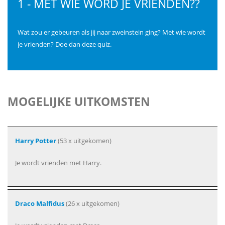
1 - MET WIE WORD JE VRIENDEN??
Wat zou er gebeuren als jij naar zweinstein ging? Met wie wordt
je vrienden? Doe dan deze quiz.
MOGELIJKE UITKOMSTEN
Harry Potter
(53 x uitgekomen)
Je wordt vrienden met Harry.
Draco Malfidus
(26 x uitgekomen)