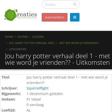
Aanmelden
HOME
ONTDEK
QUIZZEN
JOU HARRY POTTER VERHAAL DEEL 1 - MET WIE WORD JE VRIENDEN??
UITKOMSTEN
Jou harry potter verhaal deel 1 - met
wie word je vrienden?? - Uitkomsten
Titel:
Jou harry potter verhaal deel 1 - met wie word je
vrienden??
Schrijver:
Squirrelflight
Bijgewerkt:
1 decennium geleden
Gedaan:
91 totaal
0 vandaag
Leeftijd:
AL