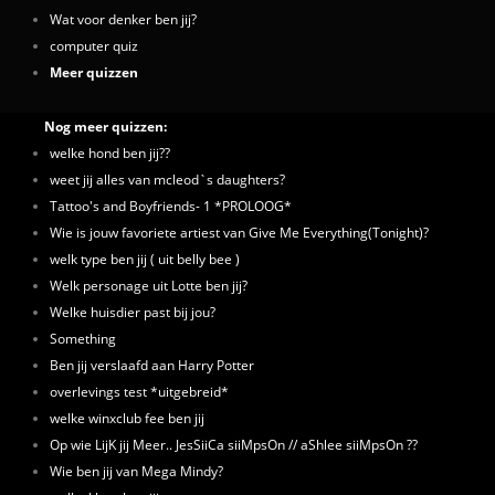
Wat voor denker ben jij?
computer quiz
Meer quizzen
Nog meer quizzen:
welke hond ben jij??
weet jij alles van mcleod`s daughters?
Tattoo's and Boyfriends- 1 *PROLOOG*
Wie is jouw favoriete artiest van Give Me Everything(Tonight)?
welk type ben jij ( uit belly bee )
Welk personage uit Lotte ben jij?
Welke huisdier past bij jou?
Something
Ben jij verslaafd aan Harry Potter
overlevings test *uitgebreid*
welke winxclub fee ben jij
Op wie LijK jij Meer.. JesSiiCa siiMpsOn // aShlee siiMpsOn ??
Wie ben jij van Mega Mindy?