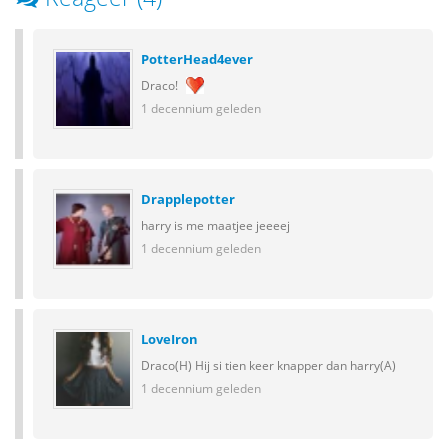
PotterHead4ever
Draco!
1 decennium geleden
Drapplepotter
harry is me maatjee jeeeej
1 decennium geleden
LoveIron
Draco(H) Hij si tien keer knapper dan harry(A)
1 decennium geleden