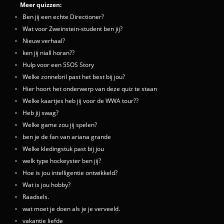
Meer quizzen:
Ben jij een echte Directioner?
Wat voor Zweinstein-student ben jij?
Nieuw verhaal?
ken jij niall horan??
Hulp voor een 5SOS Story
Welke zonnebril past het best bij jou?
Hier hoort het onderwerp van deze quiz te staan
Welke kaartjes heb jij voor de WWA tour??
Heb jij swag?
Welke game zou jij spelen?
ben je de fan van ariana grande
Welke kledingstuk past bij jou
welk type hockeyster ben jij?
Hoe is jou intelligentie ontwikkeld?
Wat is jou hobby?
Raadsels.
wat moet je doen als je je verveeld.
vakantie liefde