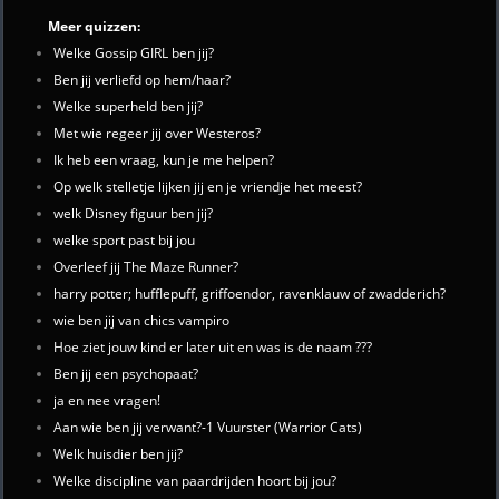
Meer quizzen:
Welke Gossip GIRL ben jij?
Ben jij verliefd op hem/haar?
Welke superheld ben jij?
Met wie regeer jij over Westeros?
Ik heb een vraag, kun je me helpen?
Op welk stelletje lijken jij en je vriendje het meest?
welk Disney figuur ben jij?
welke sport past bij jou
Overleef jij The Maze Runner?
harry potter; hufflepuff, griffoendor, ravenklauw of zwadderich?
wie ben jij van chics vampiro
Hoe ziet jouw kind er later uit en was is de naam ???
Ben jij een psychopaat?
ja en nee vragen!
Aan wie ben jij verwant?-1 Vuurster (Warrior Cats)
Welk huisdier ben jij?
Welke discipline van paardrijden hoort bij jou?