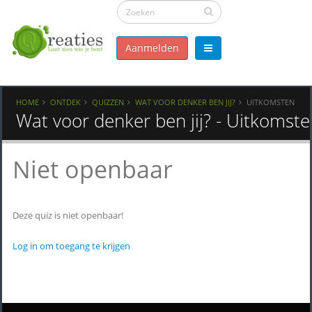
Aanmelden
HOME
ONTDEK
QUIZZEN
WAT VOOR DENKER BEN JIJ?
UITKOMSTEN
Wat voor denker ben jij? - Uitkomst
Niet openbaar
Deze quiz is niet openbaar!
Log in om toegang te krijgen