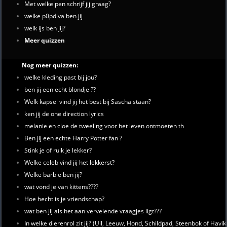
Met welke pen schrijf jij graag?
welke p0pdiva ben jij
welk ijs ben jij?
Meer quizzen
Nog meer quizzen:
welke kleding past bij jou?
ben jij een echt blondje ??
Welk kapsel vind jij het best bij Sascha staan?
ken jij de one direction lyrics
melanie en cloe de tweeling voor het leven ontmoeten th
Ben jij een echte Harry Potter fan ?
Stink je of ruik je lekker?
Welke celeb vind jij het lekkerst?
Welke barbie ben jij?
wat vond je van kittens????
Hoe hecht is je vriendschap?
wat ben jij als het aan vervelende vraagjes ligt???
In welke dierenrol zit jij? (Uil, Leeuw, Hond, Schildpad, Steenbok of Havik