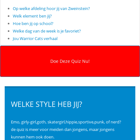
Op welke afdeling hoor jij van Zweinstein?
Welk element ben jij?
Hoe ben jij op school?
Welke dag van de week is je favoriet?
Jou Warrior Cats verhaal
WELKE STYLE HEB JIJ?
Emo, girly-girl,goth, skatergirl,hippie,sportive,punk, of nerd?
de quiz is meer voor meiden dan jongens, maar jongens
kunnen hem ook doen.