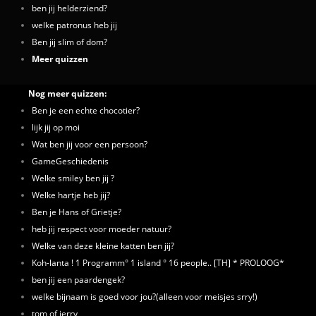
ben jij helderziend?
welke patronus heb jij
Ben jij slim of dom?
Meer quizzen
Nog meer quizzen:
Ben je een echte chocotier?
lijk jij op moi
Wat ben jij voor een persoon?
GameGeschiedenis
Welke smiley ben jij ?
Welke hartje heb jij?
Ben je Hans of Grietje?
heb jij respect voor moeder natuur?
Welke van deze kleine katten ben jij?
Koh-lanta ! 1 Programm° 1 island ° 16 people.. [TH] * PROLOOG*
ben jij een paardengek?
welke bijnaam is goed voor jou?(alleen voor meisjes srry!)
tom of jerry