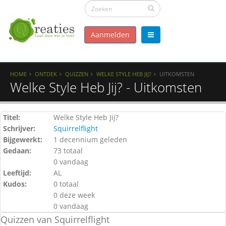
Aanmelden
HOME
ONTDEK
QUIZZEN
WELKE STYLE HEB JIJ?
UITKOMSTEN
Welke Style Heb Jij? - Uitkomsten
Titel:
Welke Style Heb Jij?
Schrijver:
Squirrelflight
Bijgewerkt:
1 decennium geleden
Gedaan:
73 totaal
0 vandaag
Leeftijd:
AL
Kudos:
0 totaal
0 deze week
0 vandaag
Quizzen van Squirrelflight