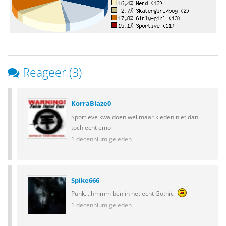
Reageer (3)
KorraBlaze0
Sportieve kwa doen wel maar kleden niet dan
toch echt emo
1 decennium geleden
Spike666
Punk....hmmm ben in het echt Gothic
1 decennium geleden