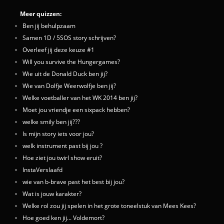
Meer quizzen:
Ben jij behulpzaam
Samen 1D / 5SOS story schrijven?
Overleef jij deze keuze #1
Will you survive the Hungergames?
Wie uit de Donald Duck ben jij?
Wie van Dolfje Weerwolfje ben jij?
Welke voetballer van het WK 2014 ben jij?
Moet jou vriendje een sixpack hebben?
welke smily ben jij???
Is mijn story iets voor jou?
welk instrument past bij jou ?
Hoe ziet jou twirl show eruit?
InstaVerslaafd
wie van b-brave past het best bij jou?
Wat is jouw karakter?
Welke rol zou jij spelen in het grote toneelstuk van Mees Kees?
Hoe goed ken jij... Voldemort?