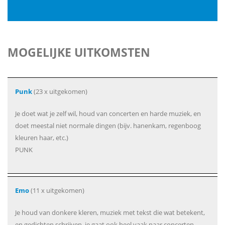
MOGELIJKE UITKOMSTEN
Punk
(23 x uitgekomen)
Je doet wat je zelf wil, houd van concerten en harde muziek, en
doet meestal niet normale dingen (bijv. hanenkam, regenboog
kleuren haar, etc.)
PUNK
Emo
(11 x uitgekomen)
Je houd van donkere kleren, muziek met tekst die wat betekent,
en gedichten schrijven, je gaat ook heel vaak naar concerten.