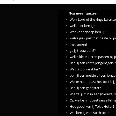
Nog meer quizzen:
Welk Lord of the rings karakter
welk dier ben jij?
Wat voor snoep ben jij?
welke jurk past het beste bij j
Instrument
ga jij trouwuuh??
welke kleur kleren passen bij 
Ben jij een echte jongensgek??
Wat is jou karakter?
ben jij een meisje of een jong
Welke naam past het best bij 
Ben jij een gangster?
Wie zal jij zijn in een (nieuwe
Op welke hindoestaanse Filmste
Hoe goed ken jij TokioHotel ?
Wie ben jij van Zatch Bell?