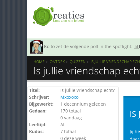
Koito
zet de volgende poll in the spotlight:
HOME
ONTDEK
QUIZZEN
IS JULLIE VRIENDSCHAP ECH
Is jullie vriendschap ec
Titel:
Is jullie vriendschap echt?
Schrijver:
Mxoxoxo
Bijgewerkt:
1 decennium geleden
Gedaan:
170 totaal
IS
0 vandaag
Leeftijd:
AL
Kudos:
7 totaal
Jij h
0 deze week
daar