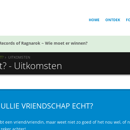
HOME
ONTDEK
F
Records of Ragnarok ~ Wie moet er winnen?
T?
UITKOMSTEN
ht? - Uitkomsten
 JULLIE VRIENDSCHAP ECHT?
ebt een vriend/vriendin, maar weet niet zo goed of het nou wel, of ni
 zeker achter!