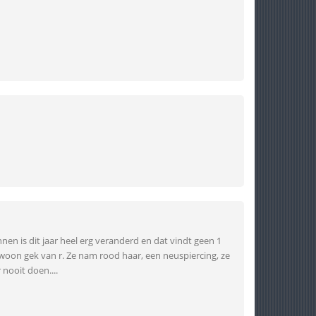
nnen is dit jaar heel erg veranderd en dat vindt geen 1
ewoon gek van r. Ze nam rood haar, een neuspiercing, ze
nooit doen....