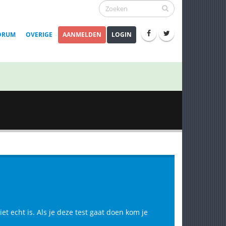
ORUM
OVERIGE
AANMELDEN
LOGIN
et echt is. Als je deze test gaat doen kom je