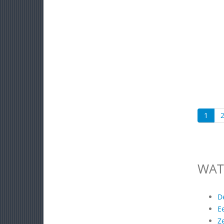
1
WAT
D
E
Z