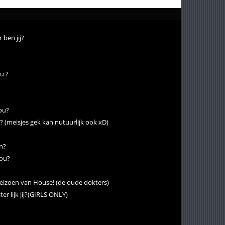
 ben jij?
ou ?
jou?
? (meisjes gek kan nutuurlijk ook xD)
en?
jou?
) seizoen van House! (de oude dokters)
r lijk jij?(GIRLS ONLY)