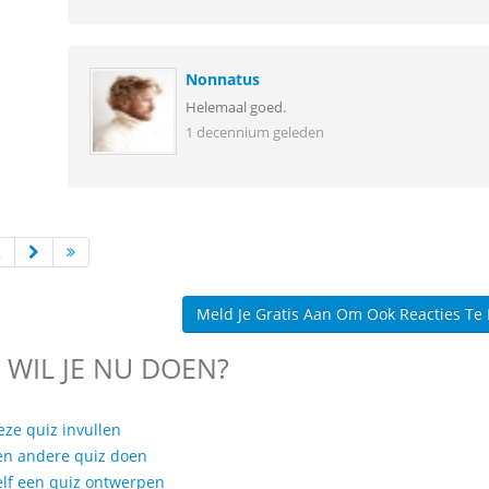
Nonnatus
Helemaal goed.
1 decennium geleden
2
Meld Je Gratis Aan Om Ook Reacties Te
 WIL JE NU DOEN?
eze quiz invullen
en andere quiz doen
elf een quiz ontwerpen