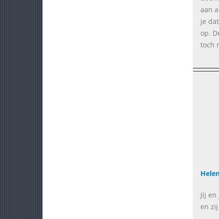
aan a
je da
op. D
toch 
Helem
Jij e
en zij