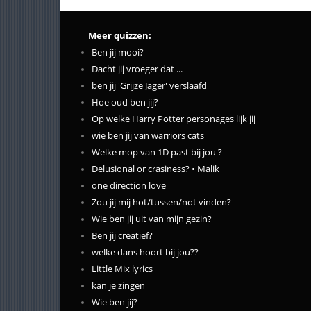
Meer quizzen:
Ben jij mooi?
Dacht jij vroeger dat ...
ben jij 'Grijze Jager' verslaafd
Hoe oud ben jij?
Op welke Harry Potter personages lijk jij
wie ben jij van warriors cats
Welke mop van 1D past bij jou ?
Delusional or crasiness? • Malik
one direction love
Zou jij mij hot/tussen/not vinden?
Wie ben jij uit van mijn gezin?
Ben jij creatief?
welke dans hoort bij jou??
Little Mix lyrics
kan je zingen
Wie ben jij?