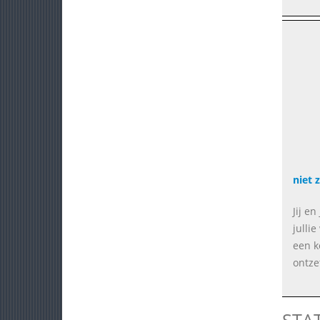
niet 
Jij e
julli
een k
ontze