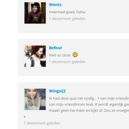
Wentz
Helemaal goed, haha.
1 decennium geleden
Befour
Niet so close
1 decennium geleden
Wings22
Ik had deze quiz net nodig... 1 van mijn vriendi
van mijn vriendinnen leuk. K wordt eigenlijk g
maakt geen hw meer en kijkt af. Zou ze vroeger 
x
1 decennium geleden