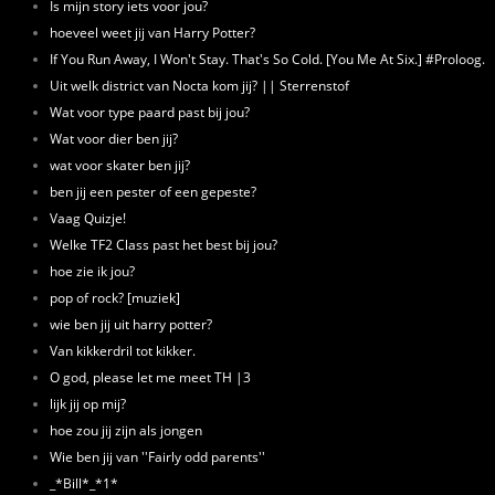
Is mijn story iets voor jou?
hoeveel weet jij van Harry Potter?
If You Run Away, I Won't Stay. That's So Cold. [You Me At Six.] #Proloog.
Uit welk district van Nocta kom jij? || Sterrenstof
Wat voor type paard past bij jou?
Wat voor dier ben jij?
wat voor skater ben jij?
ben jij een pester of een gepeste?
Vaag Quizje!
Welke TF2 Class past het best bij jou?
hoe zie ik jou?
pop of rock? [muziek]
wie ben jij uit harry potter?
Van kikkerdril tot kikker.
O god, please let me meet TH |3
lijk jij op mij?
hoe zou jij zijn als jongen
Wie ben jij van ''Fairly odd parents''
_*Bill*_*1*