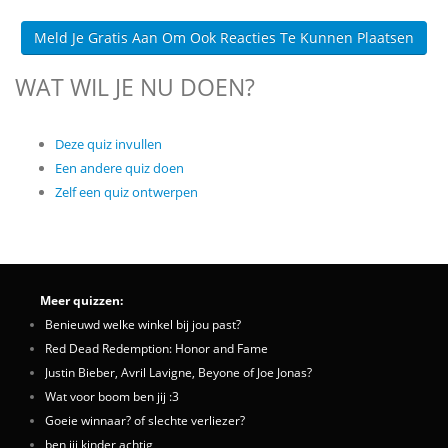
Meld Je Gratis Aan Om Ook Reacties Te Kunnen Plaatsen
WAT WIL JE NU DOEN?
Deze quiz invullen
Een andere quiz doen
Zelf een quiz ontwerpen
Meer quizzen:
Benieuwd welke winkel bij jou past?
Red Dead Redemption: Honor and Fame
Justin Bieber, Avril Lavigne, Beyone of Joe Jonas?
Wat voor boom ben jij :3
Goeie winnaar? of slechte verliezer?
ben jij kinder achtig