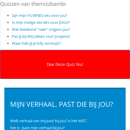
Quizzen van themizzbambi
Zijn mijn FILMPJES iets voor jou?
Is mijn melige site iets voor JOUU?
Wat betekend "rawr" volgens jou?
Pas jij bij MIJ (alleen voor jongens)
Waar heb jij je lolly verstopt?
MIJN VERHAAL. PAST DIE BIJ JOU?
Welk verhaal van mij past bij jou? is het NIET.
het is : past mijn verhaal bij jou?