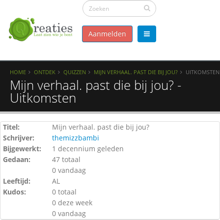
Aanmelden
HOME
ONTDEK
QUIZZEN
MIJN VERHAAL. PAST DIE BIJ JOU?
UITKOMSTEN
Mijn verhaal. past die bij jou? -
Uitkomsten
Titel:
Mijn verhaal. past die bij jou?
Schrijver:
themizzbambi
Bijgewerkt:
1 decennium geleden
Gedaan:
47 totaal
0 vandaag
Leeftijd:
AL
Kudos:
0 totaal
0 deze week
0 vandaag