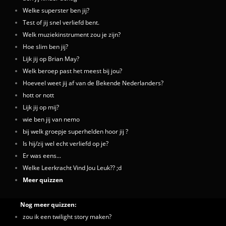
Welke superster ben jij?
Test of jij snel verliefd bent.
Welk muziekinstrument zou je zijn?
Hoe slim ben jij?
Lijk jij op Brian May?
Welk beroep past het meest bij jou?
Hoeveel weet jij af van de Bekende Nederlanders?
hott or nott
Lijk jij op mij?
wie ben jij van nemo
bij welk groepje superhelden hoor jij ?
Is hij/zij wel echt verliefd op je?
Er was eens...
Welke Leerkracht Vind Jou Leuk?? ;d
Meer quizzen
Nog meer quizzen:
zou ik een twilight story maken?