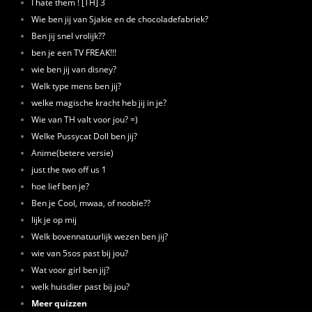
I hate them ! [TH] 3
Wie ben jij van Sjakie en de chocoladefabriek?
Ben jij snel vrolijk??
ben je een TV FREAK!!!
wie ben jij van disney?
Welk type mens ben jij?
welke magische kracht heb jij in je?
Wie van TH valt voor jou? =)
Welke Pussycat Doll ben jij?
Anime(betere versie)
just the two off us 1
hoe lief ben je?
Ben je Cool, mwaa, of noobie??
lijk je op mij
Welk bovennatuurlijk wezen ben jij?
wie van 5sos past bij jou?
Wat voor girl ben jij?
welk huisdier past bij jou?
Meer quizzen