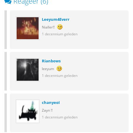
Reageer (6)
Leeyum4Everr
Nialler!!
1 decennium geleden
Rianbows
leeyum
1 decennium geleden
chanyeoI
Zayn !!
1 decennium geleden