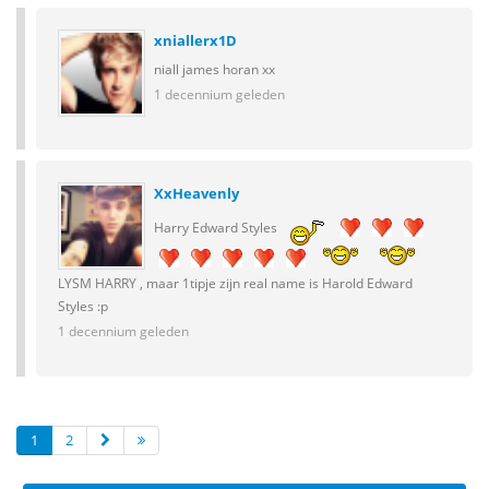
xniallerx1D
niall james horan xx
1 decennium geleden
XxHeavenly
Harry Edward Styles
LYSM HARRY , maar 1tipje zijn real name is Harold Edward
Styles :p
1 decennium geleden
1
2