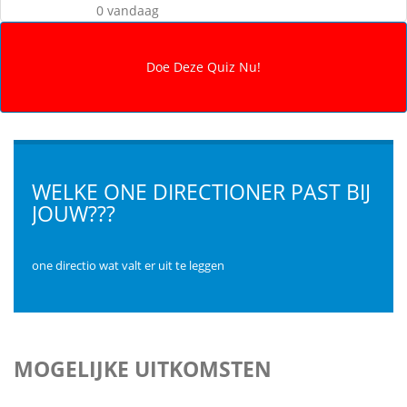
0 vandaag
WELKE ONE DIRECTIONER PAST BIJ
JOUW???
one directio wat valt er uit te leggen
MOGELIJKE UITKOMSTEN