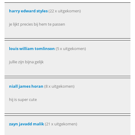
harry edward styles
(22 x uitgekomen)
je lijkt precies bij hem te passen
louis william tomlinson
(5 x uitgekomen)
jullie zijn bijna gelijk
niall james horan
(8 x uitgekomen)
hij is super cute
zayn javadd malik
(21 x uitgekomen)