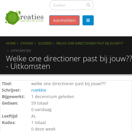
Aanmelden
HOME
ONTDEK
QUIZZEN
WELKE ONE DIRECTIONER PAST BIJ JOUW???
UITKOMSTEN
Welke one directioner past bij jouw?
- Uitkomsten
Titel:
welke one directioner past bij jouw???
Schrijver:
noekkie
Bijgewerkt:
1 decennium geleden
Gedaan:
59 totaal
0 vandaag
Leeftijd:
AL
Kudos:
1 totaal
0 deze week