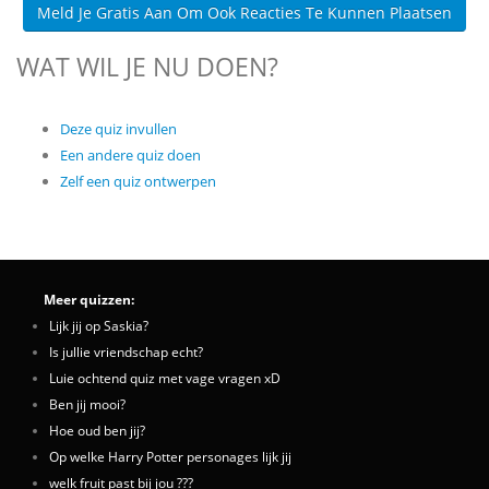
Meld Je Gratis Aan Om Ook Reacties Te Kunnen Plaatsen
WAT WIL JE NU DOEN?
Deze quiz invullen
Een andere quiz doen
Zelf een quiz ontwerpen
Meer quizzen:
Lijk jij op Saskia?
Is jullie vriendschap echt?
Luie ochtend quiz met vage vragen xD
Ben jij mooi?
Hoe oud ben jij?
Op welke Harry Potter personages lijk jij
welk fruit past bij jou ???