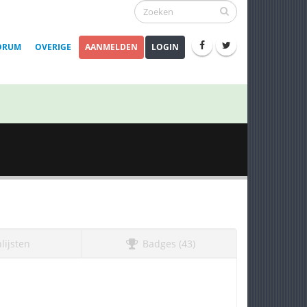
ORUM
OVERIGE
AANMELDEN
LOGIN
lijsten
Badges (43)