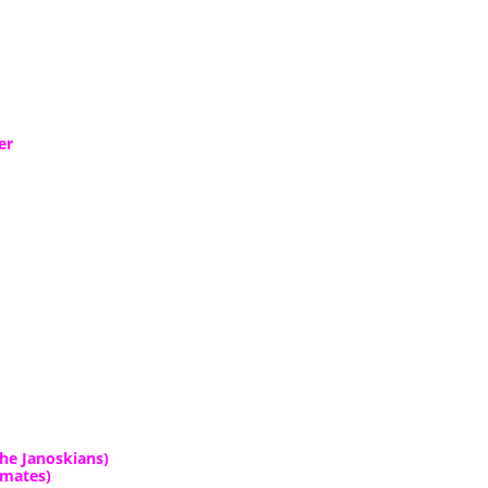
er
e Janoskians)
emates)