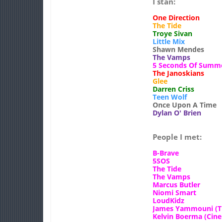
I stan:
One Direction
The Tide
Troye Sivan
Little Mix
Shawn Mendes
The Vamps
5 Seconds Of Summ
The Janoskians
Glee
Darren Criss
Teen Wolf
Once Upon A Time
Dylan O' Brien
People I met:
B-Brave
5SOS
The Tide
The Vamps
Marcus Butler
Niomi Smart
LoudKidz
James Yammouni (Th
Kelvin Boerma (Cin