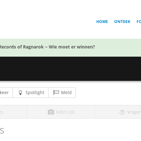
HOME
ONTDEK
F
Records of Ragnarok ~ Wie moet er winnen?
keer
Spotlight
Meld
ts
Foto's (0)
Vragen
s