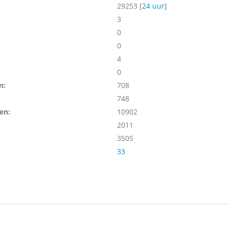
29253 [
24 uur
]
3
0
0
4
0
n:
708
748
en:
10902
2011
3505
33