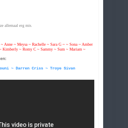
ze allemaal erg mis.
n ~ Anne ~ Meysa ~ Rachelle ~ Sara G ~ ~ Sona ~ Amber
my ~ Kimberly ~ Romy C ~ Sammy ~ Sum ~ Mariam ~
ten:
ouni ~ Darren Criss ~ Troye Sivan