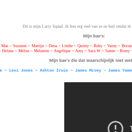
Dit is mijn Larry Squad. Ik hou erg veel van ze en huil omdat ik 
Mijn bae's:
ie Mae ~ Suzanne ~ Martijn ~ Dena ~ Linthe ~ Quinty ~ Ruby ~ Vansy ~ Bora
 ~ Helana ~ Melisa ~ Melannie ~ Angelique ~ Amy ~ Sara W ~ Sanne ~ Ro
Mijn bae's die dat waarschijnlijk niet we
e ~ Levi Jones ~ Ashton Irwin ~ James Mcvey ~ James Yamm