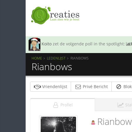
Koito
zet de volgende poll in the spotlight:
HOME
LEDENLIJST
RIANBOWS
Rianbows
Vriendenlijst
Privé Bericht
Blok
Profiel
Sta
Rianbow