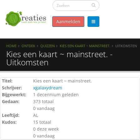
Aanmelden
HOME
ONTDEK
QUIZZEN
KIES EEN KAART ~ MAINSTREET.
UITKOMSTEN
Kies een kaart ~ mainstreet. -
Uitkomsten
Titel:
Kies een kaart ~ mainstreet.
Schrijver:
xgalaxydream
Bijgewerkt:
1 decennium geleden
Gedaan:
373 totaal
0 vandaag
Leeftijd:
AL
Kudos:
15 totaal
0 deze week
0 vandaag