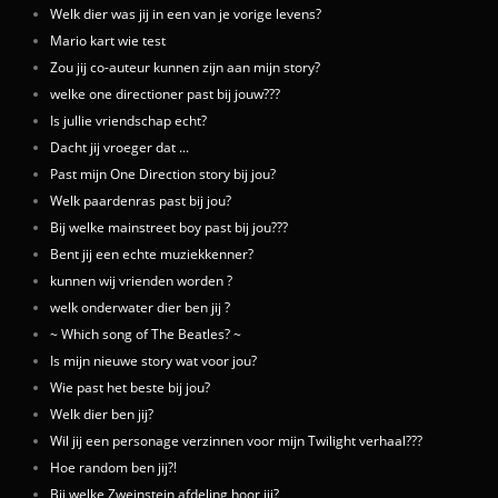
Welk dier was jij in een van je vorige levens?
Mario kart wie test
Zou jij co-auteur kunnen zijn aan mijn story?
welke one directioner past bij jouw???
Is jullie vriendschap echt?
Dacht jij vroeger dat ...
Past mijn One Direction story bij jou?
Welk paardenras past bij jou?
Bij welke mainstreet boy past bij jou???
Bent jij een echte muziekkenner?
kunnen wij vrienden worden ?
welk onderwater dier ben jij ?
~ Which song of The Beatles? ~
Is mijn nieuwe story wat voor jou?
Wie past het beste bij jou?
Welk dier ben jij?
Wil jij een personage verzinnen voor mijn Twilight verhaal???
Hoe random ben jij?!
Bij welke Zweinstein afdeling hoor jij?