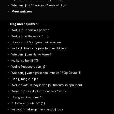
Wie ben jij uit 'I hate you'? Rose of Lily?
Meer quizzen
Nog meer quizzen:
Wat is jou sport als paard?
Wat is jouw Karakter ? x =)
Dressuur of Springen met paarden
welke Anime serie past het best bij jou?
Wie ben jij van Harry Potter?
welke kip ben jij ???
Welke fruit soort ben jij?
Wie ben jij van high school musical?? Op Gevoel!!!
Heb jij magie in je?
Welke akatsuki boy is van jou (naruto shippuuden)
Word jij later rijk of een zwerver? >Nr 2
Hoe goed ken je mij??
*TH-hater of niet??* {1}
wat voor make-up merk past bij jou ?