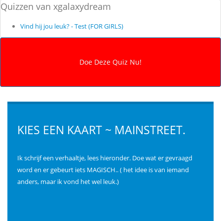
Quizzen van xgalaxydream
Vind hij jou leuk? - Test (FOR GIRLS)
KIES EEN KAART ~ MAINSTREET.
Ik schrijf een verhaaltje, lees hieronder. Doe wat er gevraagd
word en er gebeurt iets MAGISCH.. ( het idee is van iemand
anders, maar ik vond het wel leuk.)