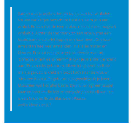
Samen met je beste vriendin ben je aan het winkelen.
Na wat winkeltjes bezocht te hebben, Kom je in een
winkel. En dan niet de Hema ofzo, nee echt een magisch
winkeltje. Achter de toonbank zit een vrouw met een
hoofdbank en allerlei lappen om haar heen. Om haar
arm zitten heel veel armanden, in allerlei maten en
kleuren. Er staat een grote getatoeëerde man bij.
'Damoes, Koem eens hierrr?' Je kijkt je vriendin peinzend
aan. 'Er kan niks gebeuren. Alleen iets goeds' stelt de
man je gerust. Je knikt en loopt toch naar de vrouw.
'Kies een Kaarrtt. Er gebeurt iets geweldigs in je leven.
Misschien wel het aller beste. De vrouw legt een stapel
kaarten neer en die legt ze zorgvuldig naast elkaar. Het
is een Groene, Rode, Blauwe en Paarse.
welke kleur kies JIJ?