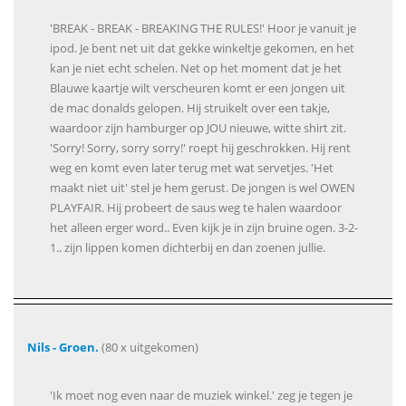
'BREAK - BREAK - BREAKING THE RULES!' Hoor je vanuit je
ipod. Je bent net uit dat gekke winkeltje gekomen, en het
kan je niet echt schelen. Net op het moment dat je het
Blauwe kaartje wilt verscheuren komt er een jongen uit
de mac donalds gelopen. Hij struikelt over een takje,
waardoor zijn hamburger op JOU nieuwe, witte shirt zit.
'Sorry! Sorry, sorry sorry!' roept hij geschrokken. Hij rent
weg en komt even later terug met wat servetjes. 'Het
maakt niet uit' stel je hem gerust. De jongen is wel OWEN
PLAYFAIR. Hij probeert de saus weg te halen waardoor
het alleen erger word.. Even kijk je in zijn bruine ogen. 3-2-
1.. zijn lippen komen dichterbij en dan zoenen jullie.
Nils - Groen.
(80 x uitgekomen)
'Ik moet nog even naar de muziek winkel.' zeg je tegen je