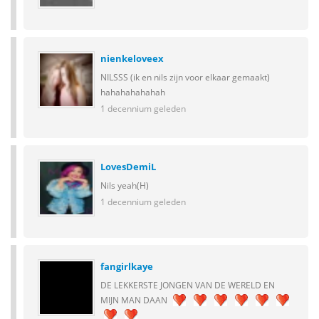
nienkeloveex
NILSSS (ik en nils zijn voor elkaar gemaakt)
hahahahahahah
1 decennium geleden
LovesDemiL
Nils yeah(H)
1 decennium geleden
fangirlkaye
DE LEKKERSTE JONGEN VAN DE WERELD EN
MIJN MAN DAAN