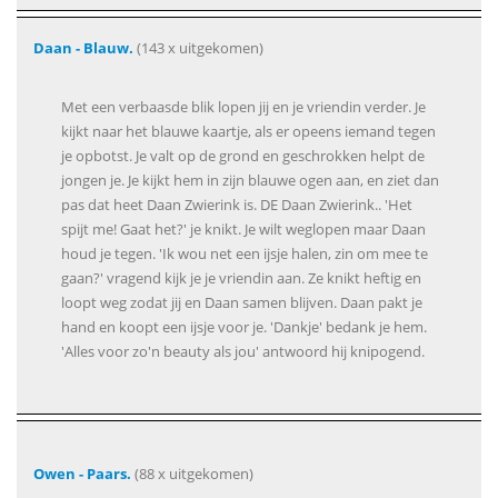
Daan - Blauw.
(143 x uitgekomen)
Met een verbaasde blik lopen jij en je vriendin verder. Je
kijkt naar het blauwe kaartje, als er opeens iemand tegen
je opbotst. Je valt op de grond en geschrokken helpt de
jongen je. Je kijkt hem in zijn blauwe ogen aan, en ziet dan
pas dat heet Daan Zwierink is. DE Daan Zwierink.. 'Het
spijt me! Gaat het?' je knikt. Je wilt weglopen maar Daan
houd je tegen. 'Ik wou net een ijsje halen, zin om mee te
gaan?' vragend kijk je je vriendin aan. Ze knikt heftig en
loopt weg zodat jij en Daan samen blijven. Daan pakt je
hand en koopt een ijsje voor je. 'Dankje' bedank je hem.
'Alles voor zo'n beauty als jou' antwoord hij knipogend.
Owen - Paars.
(88 x uitgekomen)