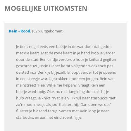
MOGELIJKE UITKOMSTEN
Rein - Rood.
(62 x uitgekomen)
Je bent nog steeds een beetje in de war door dat gedoe
met die kaart. Met de rode kaart in je hand loop je verder
door de stad. Een eindje verderop hoor je keihard gegil en
geschreeuw. Justin Bieber komt volgende week toch pas
de stad in..? Denk je bij jezelf. Je loopt verder tot je opeens
in een steegje word getrokken door een jongen. Rein van
mainstreet! 'Hee, Wil je me helpen?' vraagt Rein een
beetje wanhopig. Oke, nu niet fangirling doen als hij je
hulp vraagt. Je knikt. 'Wat is er?' 'Ik wil naar starbucks met
zo'n mooi meisje als jou' fluistert hij. 'Dan doen we dat'
fluister je blozend terug. Samen met Rein loop je naar
starbucks, en aan het eind zoent hij je.