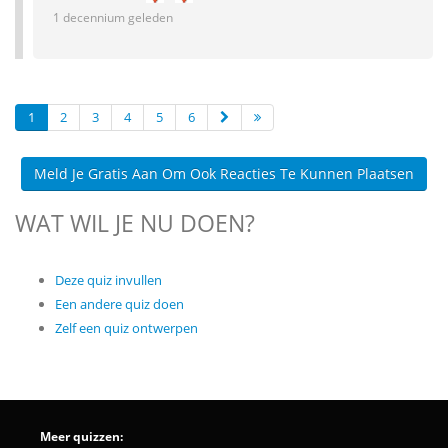
1 decennium geleden
1
2
3
4
5
6
Meld Je Gratis Aan Om Ook Reacties Te Kunnen Plaatsen
WAT WIL JE NU DOEN?
Deze quiz invullen
Een andere quiz doen
Zelf een quiz ontwerpen
Meer quizzen: