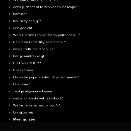
denk je deschikt te zijn voor runescape?
hamster
hou sexy ben jij??
een gedicht
Welk Dier/wezen van harry potter ben jij?
Ben je wel een Billy Talent fan???
welke trollz meid ben jij?
ben je aantrekkelijk
Bill Loves YOU!**
trollz of winx
Op welke pop/rockster lijk je het meest??
Dilemma 1
Test je algemene kennis!
wat is jou beste vak op school?
Welke Tv serie past bij jou???
Lijk jij op mij.
Meer quizzen