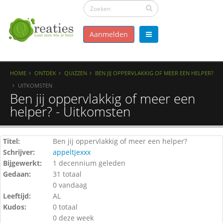
Aanmelden
HOME
ONTDEK
QUIZZEN
BEN JIJ OPPERVLAKKIG OF MEER EEN HELPER?
UITKOMSTEN
Ben jij oppervlakkig of meer een
helper? - Uitkomsten
Titel:
Ben jij oppervlakkig of meer een helper?
Schrijver:
appeltjexxx
Bijgewerkt:
1 decennium geleden
Gedaan:
31 totaal
0 vandaag
Leeftijd:
AL
Kudos:
0 totaal
0 deze week