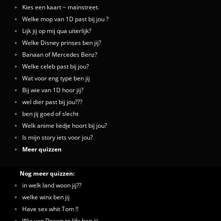
Kies een kaart ~ mainstreet.
Welke mop van 1D past bij jou ?
Lijk jij op mij qua uiterlijk?
Welke Disney prinses ben jij?
Banaan of Mercedes Benz?
Welke celeb past bij jou?
Wat voor eng type ben jij
Bij wie van 1D hoor jij?
wel dier past bij jou???
ben jij goed of slecht
Welk anime liedje hoort bij jou?
Is mijn story iets voor jou?
Meer quizzen
Nog meer quizzen:
in welk land woon jij??
welke winx ben jij
Have sex whit Tom !!
Wie van Drawn to life ben jij.