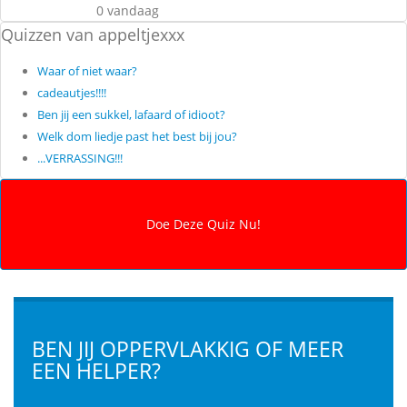
0 vandaag
Quizzen van appeltjexxx
Waar of niet waar?
cadeautjes!!!!
Ben jij een sukkel, lafaard of idioot?
Welk dom liedje past het best bij jou?
...VERRASSING!!!
BEN JIJ OPPERVLAKKIG OF MEER
EEN HELPER?