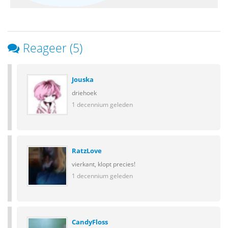
Reageer (5)
Jouska
driehoek
1 decennium geleden
RatzLove
vierkant, klopt precies!
1 decennium geleden
CandyFloss