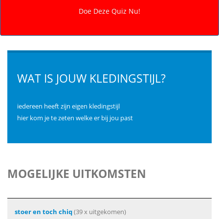
WAT IS JOUW KLEDINGSTIJL?
iedereen heeft zijn eigen kledingstijl
hier kom je te zeten welke er bij jou past
MOGELIJKE UITKOMSTEN
stoer en toch chiq
(39 x uitgekomen)