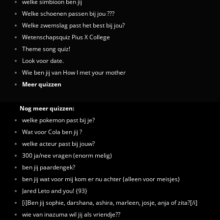
welke simbioon ben jij
Welke schoenen passen bij jou ???
Welke zwemslag past het best bij jou?
Wetenschapsquiz Pius X College
Theme song quiz!
Look voor date.
Wie ben jij van How I met your mother
Meer quizzen
Nog meer quizzen:
welke pokemon past bij je?
Wat voor Cola ben jij ?
welke acteur past bij jouw?
300 ja/nee vragen (enorm melig)
ben jij paardengek?
ben jij wat voor mij kom er nu achter (alleen voor meisjes)
Jared Leto and you! {93}
[i]Ben jij sophie, darshana, ashira, marleen, josje, anja of zita?[/i]
wie van inazuma wil jij als vriendje??