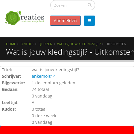
Aanmelden
HOME
ONTDEK
QUIZZEN
WAT IS JOUW KLEDINGSTIJL?
UITKOMSTEN
Wat is jouw kledingstijl? - Uitkomste
Titel:
wat is jouw kledingstijl?
Schrijver:
ankemols14
Bijgewerkt:
1 decennium geleden
Gedaan:
74 totaal
0 vandaag
Leeftijd:
AL
Kudos:
0 totaal
0 deze week
0 vandaag