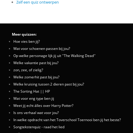
Zelf een quiz ontwerpen
Meer quizzen:
Hoe vies ben jij?
Wat voor schoenen passen bij jou?
Op welke personage lijk jij uit ''The Walking Dead''
Welke vakantie past bij jou?
zon, zee, of zielig?
Welke zomerhit past bij jou?
Welke kruising tussen 2 dieren past bij jou?
The Sorting Hat || HP
Wat voor eng type ben jij
Weet jij echt álles over Harry Potter?
Is ons verhaal wat voor jou?
In welke opdracht van het Toverschool Toernooi ben jij het beste?
Songtekstenquiz - raad het lied