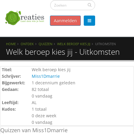
Aanmelden
HOME
ONTDEK
QUIZZEN
WELK BEROEP KIES JIJ
UITKOMSTEN
Welk beroep kies jij - Uitkomsten
Titel:
Welk beroep kies jij
Schrijver:
Miss1Dmarrie
Bijgewerkt:
1 decennium geleden
Gedaan:
82 totaal
0 vandaag
Leeftijd:
AL
Kudos:
1 totaal
0 deze week
0 vandaag
Quizzen van Miss1Dmarrie