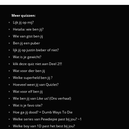
Meer quizzen:
Lijk jij op mij?
Hetalia: wie ben jij?
Wie van gtst ben jij
Ben jij een puber
lijk jij op justin bieber of niet?
Wat is je gewicht?
klik deze quiz niet aan Deel 2!!!
Wat voor dier ben jij
Welke superheld ben jij ?
Hoeveel weet jij van Quizlet?
Wat voor elf ben jij
Wie ben jij van Like us! (Ons verhaal)
Wat is je favo site?
Hoe ga jij dood? = Dumb Ways To Die
Welke series van Pewdiepie past bij jou? ~1
Welke boy van 1D past het best bij jou?