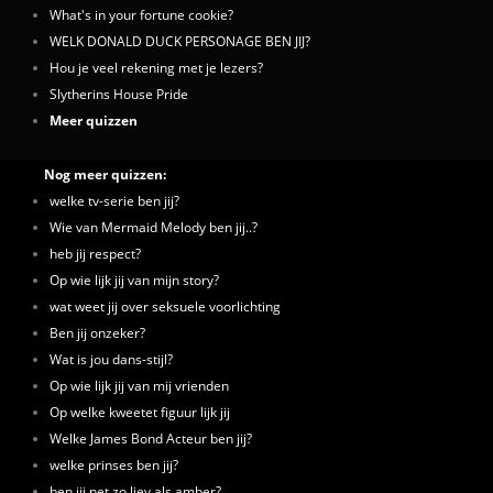
What's in your fortune cookie?
WELK DONALD DUCK PERSONAGE BEN JIJ?
Hou je veel rekening met je lezers?
Slytherins House Pride
Meer quizzen
Nog meer quizzen:
welke tv-serie ben jij?
Wie van Mermaid Melody ben jij..?
heb jij respect?
Op wie lijk jij van mijn story?
wat weet jij over seksuele voorlichting
Ben jij onzeker?
Wat is jou dans-stijl?
Op wie lijk jij van mij vrienden
Op welke kweetet figuur lijk jij
Welke James Bond Acteur ben jij?
welke prinses ben jij?
ben jij net zo liev als amber?