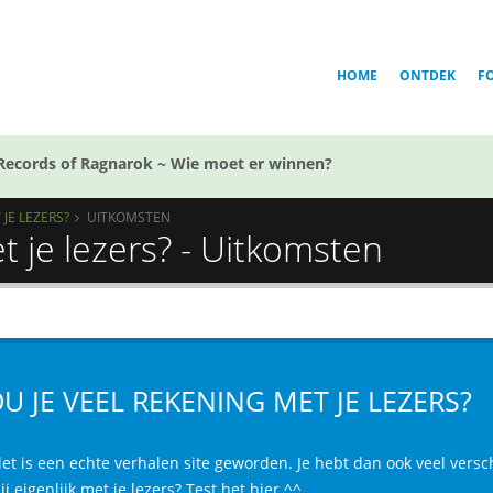
HOME
ONTDEK
F
Records of Ragnarok ~ Wie moet er winnen?
JE LEZERS?
UITKOMSTEN
t je lezers? - Uitkomsten
U JE VEEL REKENING MET JE LEZERS?
let is een echte verhalen site geworden. Je hebt dan ook veel versc
ij eigenlijk met je lezers? Test het hier ^^