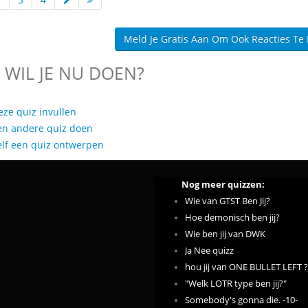
Meld Je Gratis Aan Om Ook Reacties Te
 WIL JE NU DOEN?
eze quiz invullen
en andere quiz doen
elf een quiz ontwerpen
Nog meer quizzen:
Wie van GTST Ben Jij?
Hoe demonisch ben jij?
Wie ben jij van DWK
Ja Nee quizz
hou jij van ONE BULLET LEFT ?
"Welk LOTR type ben jij?"
Somebody's gonna die. -10-