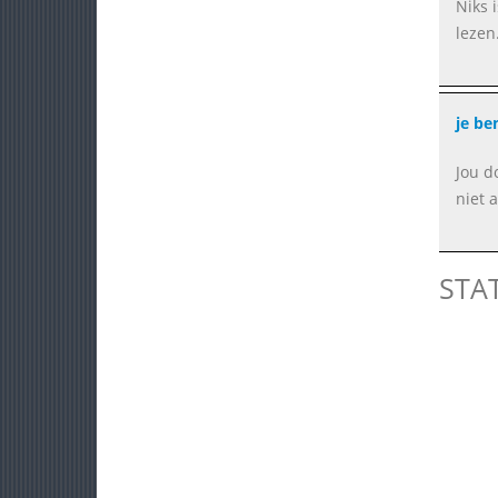
Niks 
lezen.
je be
Jou d
niet 
STA