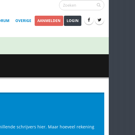
ORUM
OVERIGE
AANMELDEN
LOGIN
hillende schrijvers hier. Maar hoeveel rekening