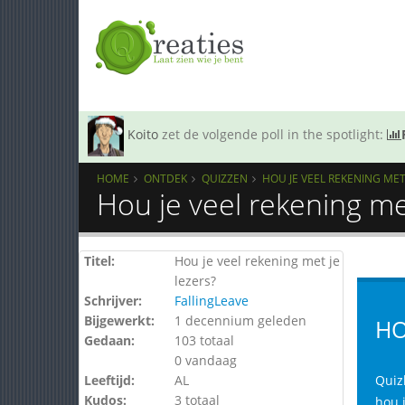
Koito
zet de volgende poll in the spotlight:
HOME
ONTDEK
QUIZZEN
HOU JE VEEL REKENING MET 
Hou je veel rekening me
Titel:
Hou je veel rekening met je
lezers?
Schrijver:
FallingLeave
Bijgewerkt:
1 decennium geleden
HO
Gedaan:
103 totaal
0 vandaag
Leeftijd:
AL
Quiz
Kudos:
3 totaal
hou j