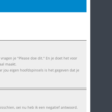
e vragen je "Please doe dit." En je doet het voor
aal maakt.
r jou eigen hoofdspinsels is het gegeven dat je
misschien, oei nu heb ik een negatief antwoord.