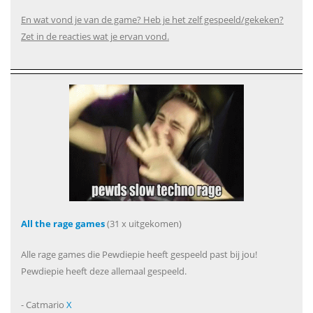
En wat vond je van de game? Heb je het zelf gespeeld/gekeken?
Zet in de reacties wat je ervan vond.
All the rage games
(31 x uitgekomen)
Alle rage games die Pewdiepie heeft gespeeld past bij jou!
Pewdiepie heeft deze allemaal gespeeld.
- Catmario
X