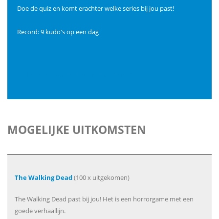
Doe de quiz en komt erachter welke series bij jou past!
Record: 9 kudo's op een dag
Welke series van Pewdiepie past bij jou? ~2
MOGELIJKE UITKOMSTEN
The Walking Dead
(100 x uitgekomen)
The Walking Dead past bij jou! Het is een horrorgame met een
goede verhaallijn.