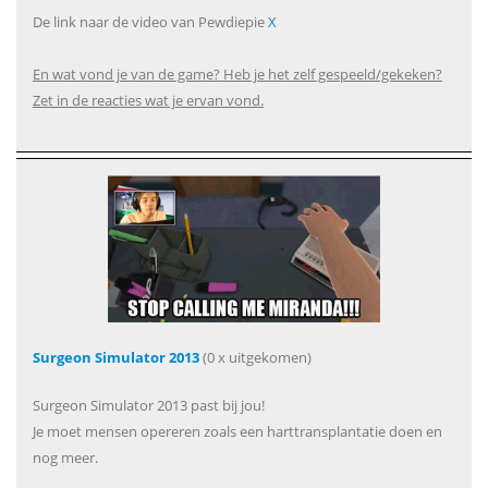
De link naar de video van Pewdiepie
X
En wat vond je van de game? Heb je het zelf gespeeld/gekeken?
Zet in de reacties wat je ervan vond.
Surgeon Simulator 2013
(0 x uitgekomen)
Surgeon Simulator 2013 past bij jou!
Je moet mensen opereren zoals een harttransplantatie doen en
nog meer.