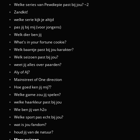
Welke series van Pewdiepie past bij jou? ~2
Zandkit!
welke serie kijk je altijd
pas jij bij mij (voor jongens)
Welk dier ben jij
What's in your fortune cookie?
Welk baantje past bij jou karakter?
Welk seizoen past bij jou?
weet jij alles over paarden?
Aly of AJ?
Mainstreet of One direction
Hoe goed ken jij mij??
Welke game zou jij spelen?
welke haarkleur past bij jou
Wie ben jij van h2o
Welke sport pas echt bij jou?
wat is jou fandom?
houd jij van de natuur?
Meer quizzen