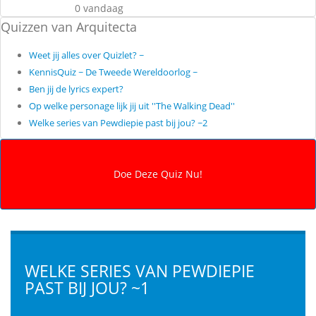
0 vandaag
Quizzen van Arquitecta
Weet jij alles over Quizlet? ~
KennisQuiz ~ De Tweede Wereldoorlog ~
Ben jij de lyrics expert?
Op welke personage lijk jij uit ''The Walking Dead''
Welke series van Pewdiepie past bij jou? ~2
WELKE SERIES VAN PEWDIEPIE
PAST BIJ JOU? ~1