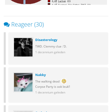
Reageer (30)
Disasterology
TWD. Clemmy clue :'D.
1 decennium geleden
Nakky
The walking dead
Corpse Party is ook leuk!!
1 decennium geleden