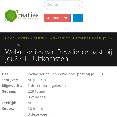
Aanmelden
HOME
ONTDEK
QUIZZEN
WELKE SERIES VAN PEWDIEPIE PAST BIJ JOU? ~1
UITKOMSTEN
Welke series van Pewdiepie past bij
jou? ~1 - Uitkomsten
Titel:
Welke series van Pewdiepie past bij jou? ~1
Schrijver:
Arquitecta
Bijgewerkt:
1 decennium geleden
Gedaan:
228 totaal
0 vandaag
Leeftijd:
AL
Kudos:
16 totaal
0 deze week