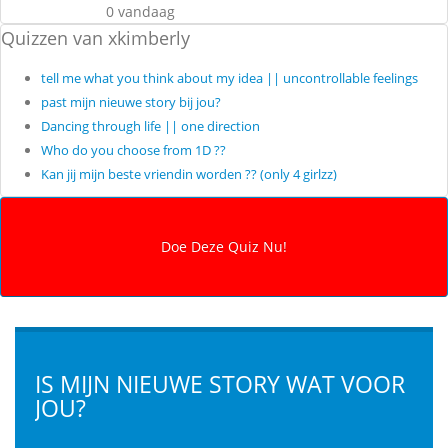
0 vandaag
Quizzen van xkimberly
tell me what you think about my idea || uncontrollable feelings
past mijn nieuwe story bij jou?
Dancing through life || one direction
Who do you choose from 1D ??
Kan jij mijn beste vriendin worden ?? (only 4 girlzz)
IS MIJN NIEUWE STORY WAT VOOR
JOU?