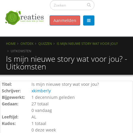
Aanmelden
HOME
ONTDEK
QUIZZEN
IS MIJN NIEUWE STORY WAT VOOR JOU?
UITKOMSTEN
Is mijn nieuwe story wat voor jou? -
Uitkomsten
Titel:
Is mijn nieuwe story wat voor jou?
Schrijver:
xkimberly
Bijgewerkt:
1 decennium geleden
Gedaan:
27 totaal
0 vandaag
Leeftijd:
AL
Kudos:
1 totaal
0 deze week