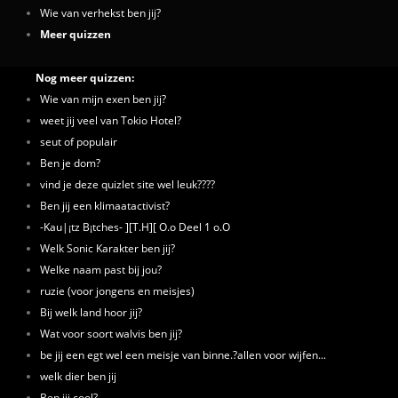
Wie van verhekst ben jij?
Meer quizzen
Nog meer quizzen:
Wie van mijn exen ben jij?
weet jij veel van Tokio Hotel?
seut of populair
Ben je dom?
vind je deze quizlet site wel leuk????
Ben jij een klimaatactivist?
-Kau|¡tz B¡tches- ][T.H][ O.o Deel 1 o.O
Welk Sonic Karakter ben jij?
Welke naam past bij jou?
ruzie (voor jongens en meisjes)
Bij welk land hoor jij?
Wat voor soort walvis ben jij?
be jij een egt wel een meisje van binne.?allen voor wijfen...
welk dier ben jij
Ben jij cool?