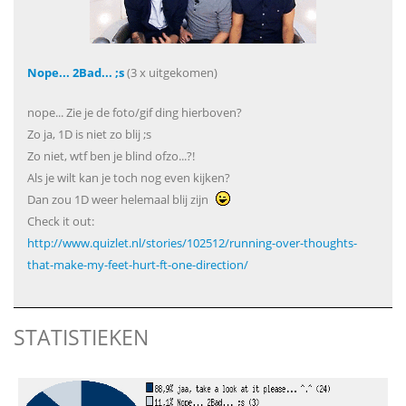
Nope... 2Bad... ;s
(3 x uitgekomen)
nope... Zie je de foto/gif ding hierboven?
Zo ja, 1D is niet zo blij ;s
Zo niet, wtf ben je blind ofzo...?!
Als je wilt kan je toch nog even kijken?
Dan zou 1D weer helemaal blij zijn
Check it out:
http://www.quizlet.nl/stories/102512/running-over-thoughts-
that-make-my-feet-hurt-ft-one-direction/
STATISTIEKEN