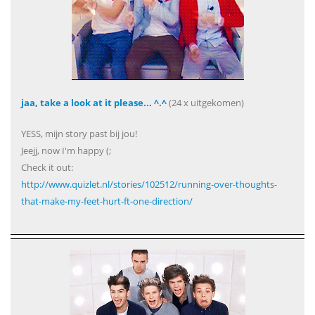
jaa, take a look at it please... ^.^
(24 x uitgekomen)
YESS, mijn story past bij jou!
Jeejj, now I'm happy (;
Check it out:
http://www.quizlet.nl/stories/102512/running-over-thoughts-
that-make-my-feet-hurt-ft-one-direction/