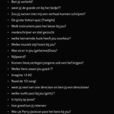
Ben jij verliefd?
weet jij de goede zin bij het liedje??
Zou jij samen met mij een verhaal kunnen schrijven?
De grote Volturi-quiz {Twilight}
Welk instrument past het beste bij jou?
medeschrijver en titel gezocht
welke beroemde hunk heeft jou voorkeur?
Welke muziek stijl hoort bij jou?
Wat zit er in jou (geheime)Doos?
Nijlpaard?
Kunnen lieve,verlegen jongens ook een lief krijgen?
Welke Vans staan jou goed ??
Imagine <3 #2
Raad de 1D song!
weet jij veel van one direction en ben jij een directioner
welke outfit past bij jou (girls) ?
Is hij/zij op jouw?
hoe goed kun jij rekenen
Wie uit Percy Jackson past het best bij jou?