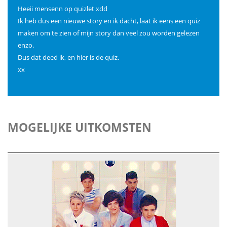
Heeii mensenn op quizlet xdd
Ik heb dus een nieuwe story en ik dacht, laat ik eens een quiz
maken om te zien of mijn story dan veel zou worden gelezen
enzo.
Dus dat deed ik, en hier is de quiz.
xx
MOGELIJKE UITKOMSTEN