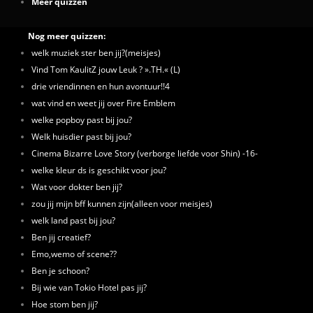
Meer quizzen
Nog meer quizzen:
welk muziek ster ben jij?(meisjes)
Vind Tom KaulitZ jouw Leuk ? ».TH.« (L)
drie vriendinnen en hun avontuur!!4
wat vind en weet jij over Fire Emblem
welke popboy past bij jou?
Welk huisdier past bij jou?
Cinema Bizarre Love Story (verborge liefde voor Shin) -16-
welke kleur ds is geschikt voor jou?
Wat voor dokter ben jij?
zou jij mijn bff kunnen zijn(alleen voor meisjes)
welk land past bij jou?
Ben jij creatief?
Emo,wemo of scene??
Ben je schoon?
Bij wie van Tokio Hotel pas jij?
Hoe stom ben jij?