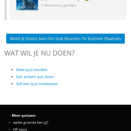
1 decennium geleden
Meld Je Gratis Aan Om Ook Reacties Te Kunnen Plaatsen
WAT WIL JE NU DOEN?
Deze quiz invullen
Een andere quiz doen
Zelf een quiz ontwerpen
Meer quizzen:
welke groente ben jij?
HP story