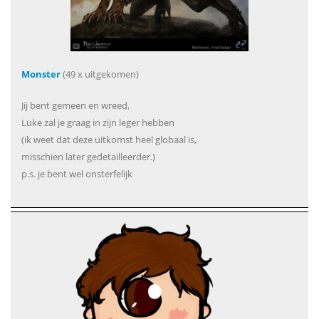
Monster
(49 x uitgekomen)
Jij bent gemeen en wreed,
Luke zal je graag in zijn leger hebben
(ik weet dat deze uitkomst heel globaal is,
misschien later gedetailleerder.)
p.s. je bent wel onsterfelijk