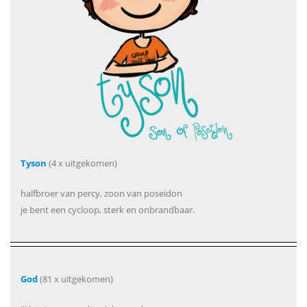
Tyson
(4 x uitgekomen)
halfbroer van percy, zoon van poseidon
je bent een cycloop, sterk en onbrandbaar.
God
(81 x uitgekomen)