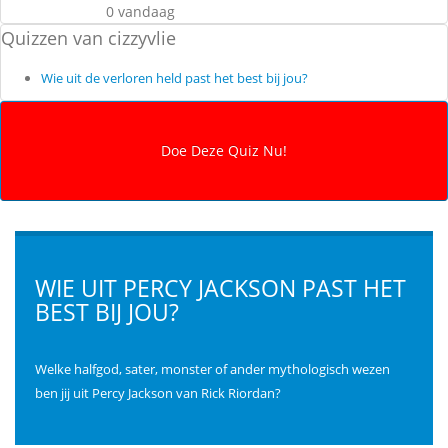
0 vandaag
Quizzen van cizzyvlie
Wie uit de verloren held past het best bij jou?
WIE UIT PERCY JACKSON PAST HET
BEST BIJ JOU?
Welke halfgod, sater, monster of ander mythologisch wezen
ben jij uit Percy Jackson van Rick Riordan?