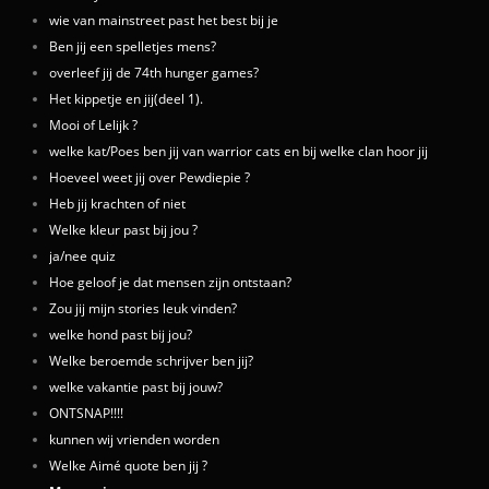
wie van mainstreet past het best bij je
Ben jij een spelletjes mens?
overleef jij de 74th hunger games?
Het kippetje en jij(deel 1).
Mooi of Lelijk ?
welke kat/Poes ben jij van warrior cats en bij welke clan hoor jij
Hoeveel weet jij over Pewdiepie ?
Heb jij krachten of niet
Welke kleur past bij jou ?
ja/nee quiz
Hoe geloof je dat mensen zijn ontstaan?
Zou jij mijn stories leuk vinden?
welke hond past bij jou?
Welke beroemde schrijver ben jij?
welke vakantie past bij jouw?
ONTSNAP!!!!
kunnen wij vrienden worden
Welke Aimé quote ben jij ?