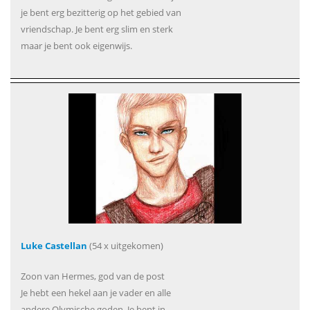
je bent erg bezitterig op het gebied van
vriendschap. Je bent erg slim en sterk
maar je bent ook eigenwijs.
Luke Castellan
(54 x uitgekomen)
Zoon van Hermes, god van de post
Je hebt een hekel aan je vader en alle
andere Olymische goden. Je bent in