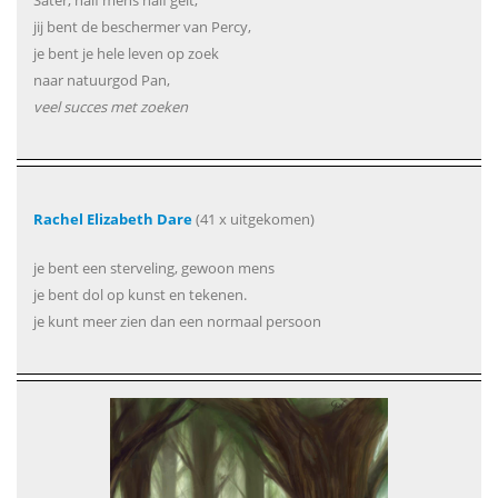
Sater, half mens half geit,
jij bent de beschermer van Percy,
je bent je hele leven op zoek
naar natuurgod Pan,
veel succes met zoeken
Rachel Elizabeth Dare
(41 x uitgekomen)
je bent een sterveling, gewoon mens
je bent dol op kunst en tekenen.
je kunt meer zien dan een normaal persoon