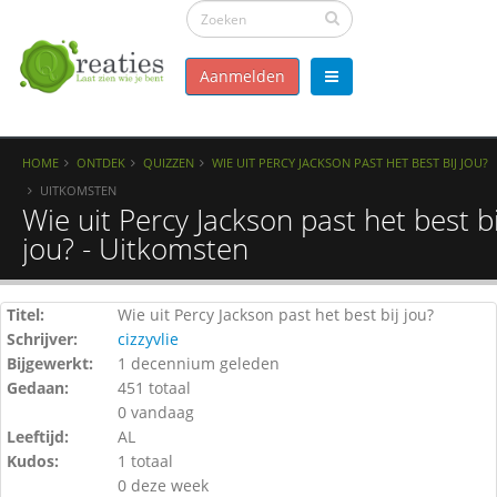
Aanmelden
HOME
ONTDEK
QUIZZEN
WIE UIT PERCY JACKSON PAST HET BEST BIJ JOU?
UITKOMSTEN
Wie uit Percy Jackson past het best bi
jou? - Uitkomsten
Titel:
Wie uit Percy Jackson past het best bij jou?
Schrijver:
cizzyvlie
Bijgewerkt:
1 decennium geleden
Gedaan:
451 totaal
0 vandaag
Leeftijd:
AL
Kudos:
1 totaal
0 deze week