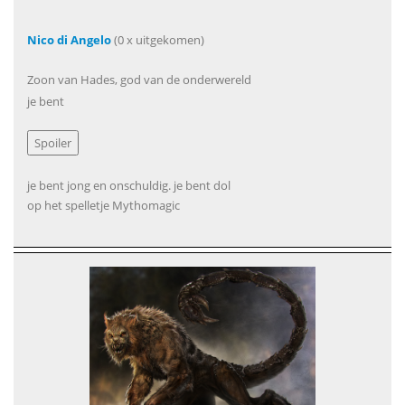
Nico di Angelo
(0 x uitgekomen)
Zoon van Hades, god van de onderwereld
je bent
je bent jong en onschuldig. je bent dol
op het spelletje Mythomagic