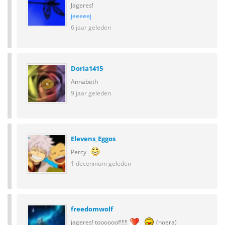
Jageres!
jeeeeej
6 jaar geleden
Doria1415
Annabeth
9 jaar geleden
Elevens_Eggos
Percy
1 decennium geleden
freedomwolf
jageres! toooooof!!!!!
(hoera)