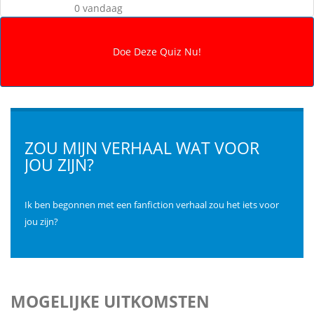
0 vandaag
ZOU MIJN VERHAAL WAT VOOR
JOU ZIJN?
Ik ben begonnen met een fanfiction verhaal zou het iets voor
jou zijn?
MOGELIJKE UITKOMSTEN