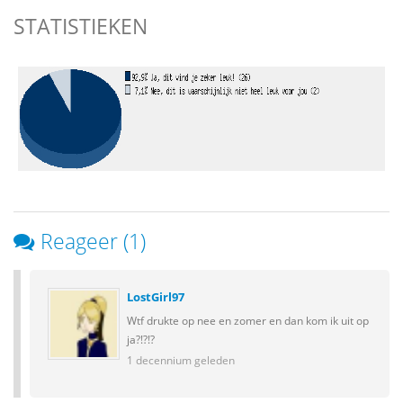
STATISTIEKEN
Reageer (1)
LostGirl97
Wtf drukte op nee en zomer en dan kom ik uit op
ja?!?!?
1 decennium geleden