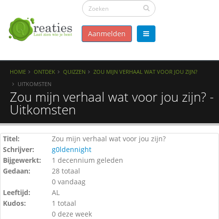
Aanmelden
HOME
ONTDEK
QUIZZEN
ZOU MIJN VERHAAL WAT VOOR JOU ZIJN?
UITKOMSTEN
Zou mijn verhaal wat voor jou zijn? -
Uitkomsten
Titel:
Zou mijn verhaal wat voor jou zijn?
Schrijver:
g0ldennight
Bijgewerkt:
1 decennium geleden
Gedaan:
28 totaal
0 vandaag
Leeftijd:
AL
Kudos:
1 totaal
0 deze week