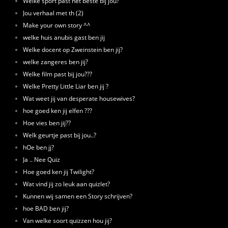
Welke sport past het beste bij jou?
Jou verhaal met th (2)
Make your own story ^^
welke huis anubis gast ben jij
Welke docent op Zweinstein ben jij?
welke zangeres ben jij?
Welke film past bij jou???
Welke Pretty Little Liar ben jij ?
Wat weet jij van desperate housewives?
hoe goed ken jij elfen ???
Hoe vies ben jij??
Welk geurtje past bij jou..?
hOe ben jj?
Ja .. Nee Quiz
Hoe goed ken jij Twilight?
Wat vind jij zo leuk aan quizlet?
Kunnen wij samen een Story schrijven?
hoe BAD ben jij?
Van welke soort quizzen hou jij?