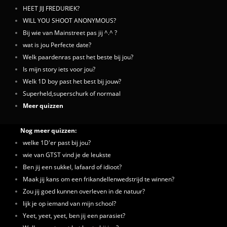
HEET JIJ FREDURIEK?
WILL YOU SHOOT ANONYMOUS?
Bij wie van Mainstreet pas jij ^.^ ?
wat is jou Perfecte date?
Welk paardenras past het beste bij jou?
Is mijn story iets voor jou?
Welk 1D boy past het best bij jouw?
Superheld,superschurk of normaal
Meer quizzen
Nog meer quizzen:
welke 1D'er past bij jou?
wie van GTST vind je de leukste
Ben jij een sukkel, lafaard of idioot?
Maak jij kans om een frikandellenwedstrijd te winnen?
Zou jij goed kunnen overleven in de natuur?
lijk je op iemand van mijn school?
Yeet, yeet, yeet, ben jij een parasiet?