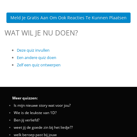
Meld Je Gratis Aan Om Ook Reacties Te Kunnen Plaatsen
WAT WIL JE NU DOEN?
Deze quiz invullen
Een andere quiz doen
Zelf een quiz ontwerpen
Meer quizzen:
Is mijn nieuwe story wat voor jou?
Wie is de leukste van 1D?
Ben jij verliefd?
weet jij de goede zin bij het liedje??
welk beroep past bij jouw