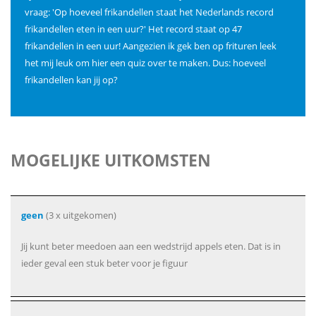
vraag: 'Op hoeveel frikandellen staat het Nederlands record
frikandellen eten in een uur?' Het record staat op 47
frikandellen in een uur! Aangezien ik gek ben op frituren leek
het mij leuk om hier een quiz over te maken. Dus: hoeveel
frikandellen kan jij op?
MOGELIJKE UITKOMSTEN
geen
(3 x uitgekomen)
Jij kunt beter meedoen aan een wedstrijd appels eten. Dat is in
ieder geval een stuk beter voor je figuur