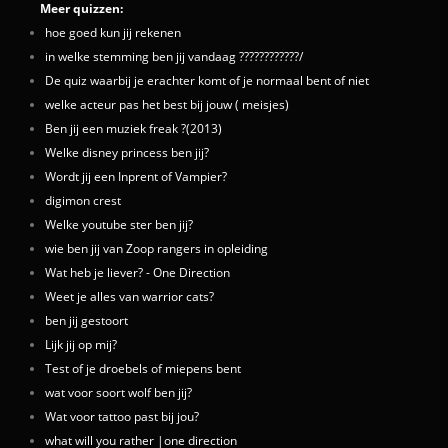
Meer quizzen:
hoe goed kun jij rekenen
in welke stemming ben jij vandaag ????????????/
De quiz waarbij je erachter komt of je normaal bent of niet
welke acteur pas het best bij jouw ( meisjes)
Ben jij een muziek freak ?(2013)
Welke disney princess ben jij?
Wordt jij een Inprent of Vampier?
digimon crest
Welke youtube ster ben jij?
wie ben jij van Zoop rangers in opleiding
Wat heb je liever? - One Direction
Weet je alles van warrior cats?
ben jij gestoort
Lijk jij op mij?
Test of je droebels of miepens bent
wat voor soort wolf ben jij?
Wat voor tattoo past bij jou?
what will you rather |one direction