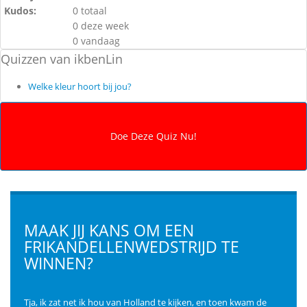
Kudos:
0 totaal
0 deze week
0 vandaag
Quizzen van ikbenLin
Welke kleur hoort bij jou?
MAAK JIJ KANS OM EEN
FRIKANDELLENWEDSTRIJD TE
WINNEN?
Tja, ik zat net ik hou van Holland te kijken, en toen kwam de