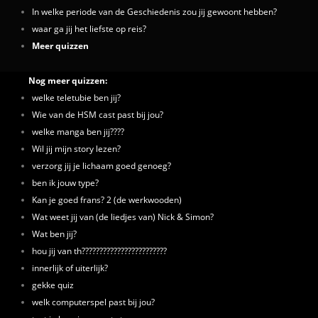
In welke periode van de Geschiedenis zou jij gewoont hebben?
waar ga jij het liefste op reis?
Meer quizzen
Nog meer quizzen:
welke teletubie ben jij?
Wie van de HSM cast past bij jou?
welke manga ben jij????
Wil jij mijn story lezen?
verzorg jij je lichaam goed genoeg?
ben ik jouw type?
Kan je goed frans? 2 (de werkwooden)
Wat weet jij van (de liedjes van) Nick & Simon?
Wat ben jij?
hou jij van th????????????????????????
innerlijk of uiterlijk?
gekke quiz
welk computerspel past bij jou?