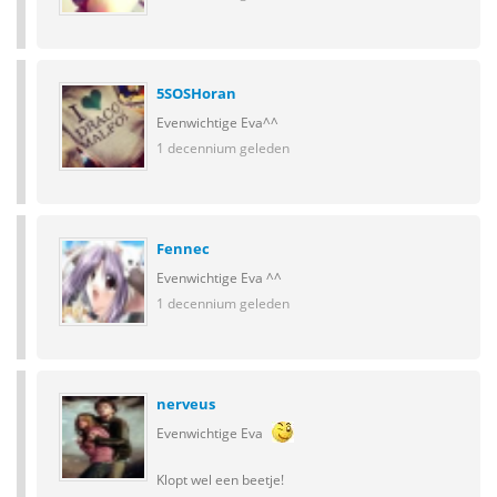
5SOSHoran
Evenwichtige Eva^^
1 decennium geleden
Fennec
Evenwichtige Eva ^^
1 decennium geleden
nerveus
Evenwichtige Eva
Klopt wel een beetje!