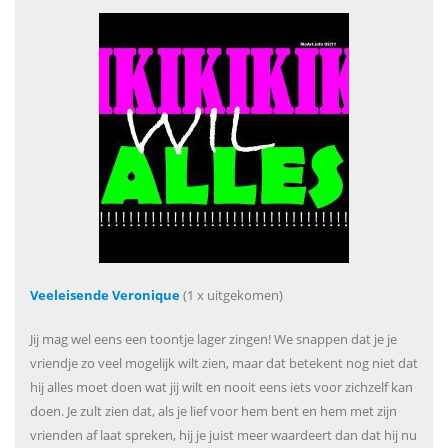
Veeleisende Veronique
(1 x uitgekomen)
Jij mag wel eens een toontje lager zingen! We snappen dat je je
vriendje zo veel mogelijk wilt zien, maar dat betekent nog niet dat
hij alles moet doen wat jij wilt en nooit eens iets voor zichzelf kan
doen. Je zult zien dat, als je lief voor hem bent en hem met zijn
vrienden af laat spreken, hij je juist meer waardeert dan dat hij nu