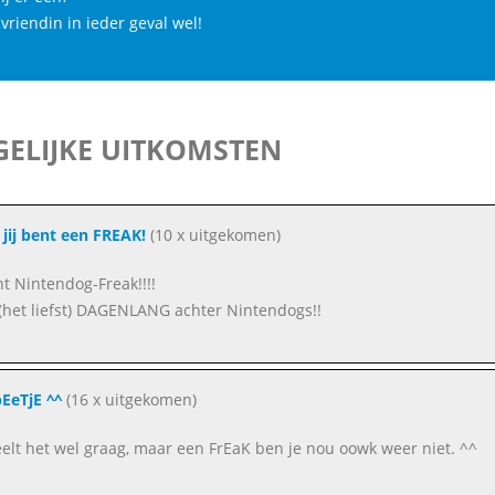
vriendin in ieder geval wel!
ELIJKE UITKOMSTEN
jij bent een FREAK!
(10 x uitgekomen)
nt Nintendog-Freak!!!!
t (het liefst) DAGENLANG achter Nintendogs!!
EeTjE ^^
(16 x uitgekomen)
eelt het wel graag, maar een FrEaK ben je nou oowk weer niet. ^^