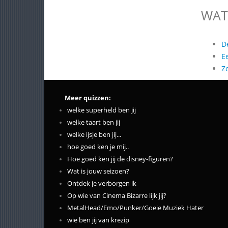
WAT
D
E
Z
Meer quizzen:
welke superheld ben jij
welke taart ben jij
welke ijsje ben jij...
hoe goed ken je mij..
Hoe goed ken jij de disney-figuren?
Wat is jouw seizoen?
Ontdek je verborgen ik
Op wie van Cinema Bizarre lijk jij?
MetalHead/Emo/Punker/Goeie Muziek Hater
wie ben jij van krezip