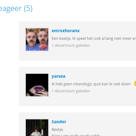
eageer (5)
xmrsxhoranx
Een beetje. Ik speel het ook al lang niet meer e
1 decennium geleden
yarsea
ik heb geen nitendogs, quiz kan ik neit doen
1 decennium geleden
Sander
Beetje.
Now i am really ready eddy