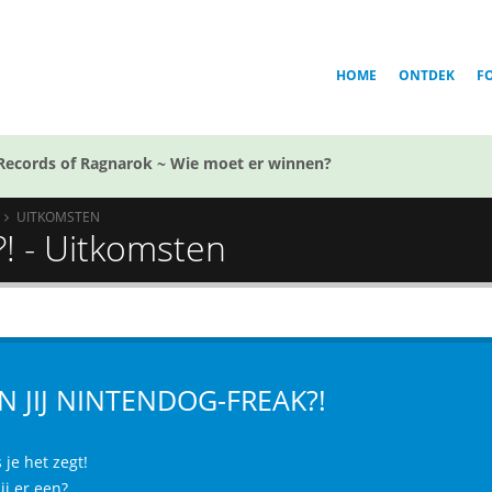
HOME
ONTDEK
F
Records of Ragnarok ~ Wie moet er winnen?
UITKOMSTEN
?! - Uitkomsten
N JIJ NINTENDOG-FREAK?!
 je het zegt!
ij er een?