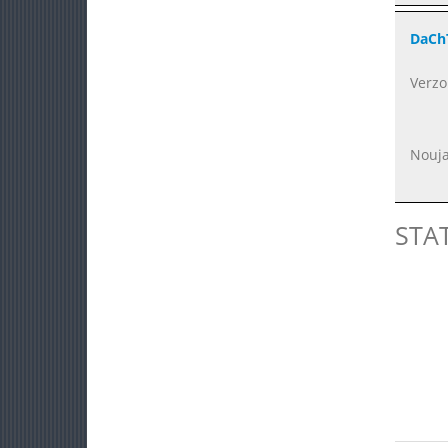
DaChT
Verzo
Nouja
STA