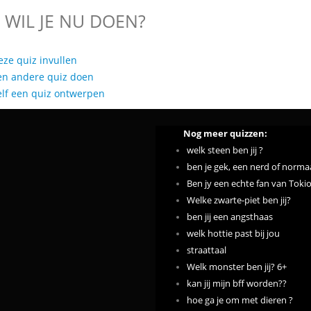
 WIL JE NU DOEN?
eze quiz invullen
en andere quiz doen
elf een quiz ontwerpen
Nog meer quizzen:
welk steen ben jij ?
ben je gek, een nerd of norma
Ben jy een echte fan van Toki
Welke zwarte-piet ben jij?
ben jij een angsthaas
welk hottie past bij jou
straattaal
Welk monster ben jij? 6+
kan jij mijn bff worden??
hoe ga je om met dieren ?