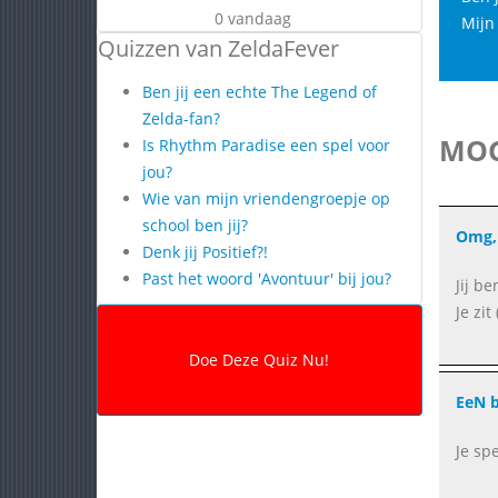
0 vandaag
Mijn 
Quizzen van ZeldaFever
Ben jij een echte The Legend of
Zelda-fan?
MOG
Is Rhythm Paradise een spel voor
jou?
Wie van mijn vriendengroepje op
school ben jij?
Omg, 
Denk jij Positief?!
Past het woord 'Avontuur' bij jou?
Jij be
Je zi
EeN b
Je sp