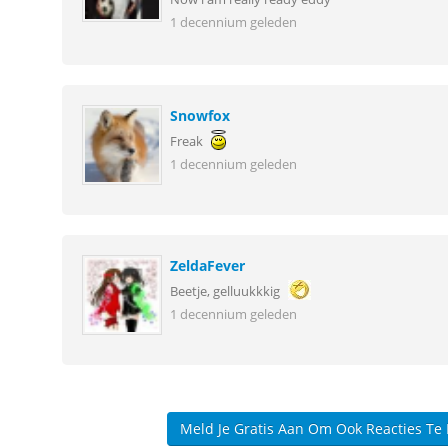
1 decennium geleden
Snowfox
Freak
1 decennium geleden
ZeldaFever
Beetje, gelluukkkig
1 decennium geleden
Meld Je Gratis Aan Om Ook Reacties Te