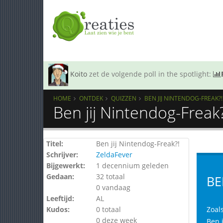
Koito
zet de volgende poll in the spotlight:
HOME
ONTDEK
QUIZZEN
BEN JIJ NINTENDOG-FREAK?!
Ben jij Nintendog-Freak
Titel:
Ben jij Nintendog-Freak?!
Schrijver:
ZeldaFever
Bijgewerkt:
1 decennium geleden
Gedaan:
32 totaal
BE
0 vandaag
Leeftijd:
AL
Kudos:
0 totaal
Zoals
0 deze week
Ben j