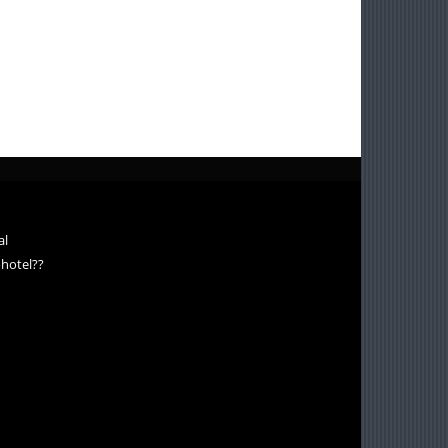
al
ohotel??