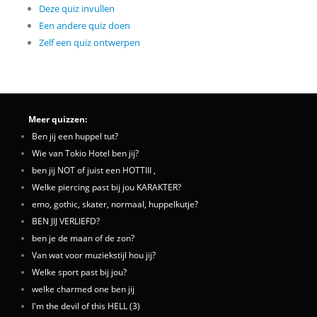
Deze quiz invullen
Een andere quiz doen
Zelf een quiz ontwerpen
Meer quizzen:
Ben jij een huppel tut?
Wie van Tokio Hotel ben jij?
ben jij NOT of juist een HOTTIII ,
Welke piercing past bij jou KARAKTER?
emo, gothic, skater, normaal, huppelkutje?
BEN JIJ VERLIEFD?
ben je de maan of de zon?
Van wat voor muziekstijl hou jij?
Welke sport past bij jou?
welke charmed one ben jij
I'm the devil of this HELL (3)