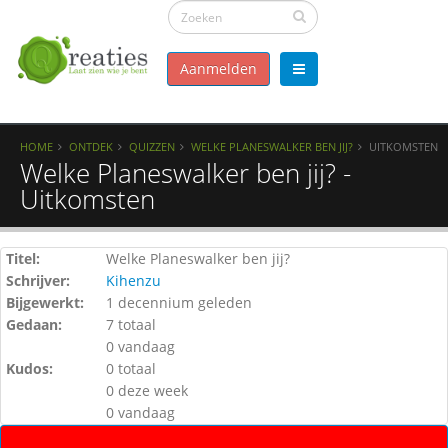
Aanmelden
HOME
ONTDEK
QUIZZEN
WELKE PLANESWALKER BEN JIJ?
UITKOMSTEN
Welke Planeswalker ben jij? -
Uitkomsten
Titel:
Welke Planeswalker ben jij?
Schrijver:
Kihenzu
Bijgewerkt:
1 decennium geleden
Gedaan:
7 totaal
0 vandaag
Kudos:
0 totaal
0 deze week
0 vandaag