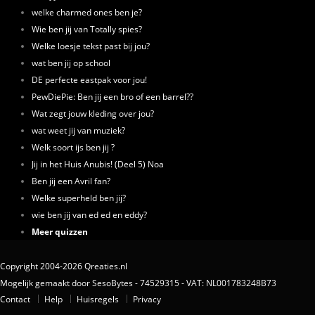
welke charmed ones ben je?
Wie ben jij van Totally spies?
Welke loesje tekst past bij jou?
wat ben jij op school
DE perfecte eastpak voor jou!
PewDiePie: Ben jij een bro of een barrel??
Wat zegt jouw kleding over jou?
wat weet jij van muziek?
Welk soort ijs ben jij ?
Jij in het Huis Anubis! (Deel 5) Noa
Ben jij een Avril fan?
Welke superheld ben jij?
wie ben jij van ed ed en eddy?
Meer quizzen
Copyright 2004-2026 Qreaties.nl
Mogelijk gemaakt door SesoBytes - 74529315 - VAT: NL001783248B73
Contact
Help
Huisregels
Privacy