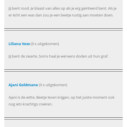
Jij bent rood. Je blaast van alles op als je erg geïriteerd bent. Als je
er écht een was dan zou je een beetje rustig aan moeten doen.
Liliana Vess
(0 x uitgekomen)
Jij bent de zwarte. Soms haal je wel eens doden uit hun graf.
Ajani Goldmane
(0 x uitgekomen)
Ajani is de witte. Beetje leven krijgen, op het juiste moment ook
nog iets krachtigs creëren.