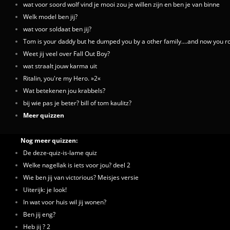
wat voor soord wolf vind je mooi zou je willen zijn en ben je van binne
Welk model ben jij?
wat voor soldaat ben jij?
Tom is your daddy but he dumped you by a other family....and now you roc
Weet jij veel over Fall Out Boy?
wat straalt jouw karma uit
Ritalin, you're my Hero. »2«
Wat betekenen jou krabbels?
bij wie pas je beter? bill of tom kaulitz?
Meer quizzen
Nog meer quizzen:
De deze-quiz-is-lame quiz
Welke nagellak is iets voor jou? deel 2
Wie ben jij van victorious? Meisjes versie
Uiterijk: je look!
In wat voor huis wil jij wonen?
Ben jij eng?
Heb jij ? 2