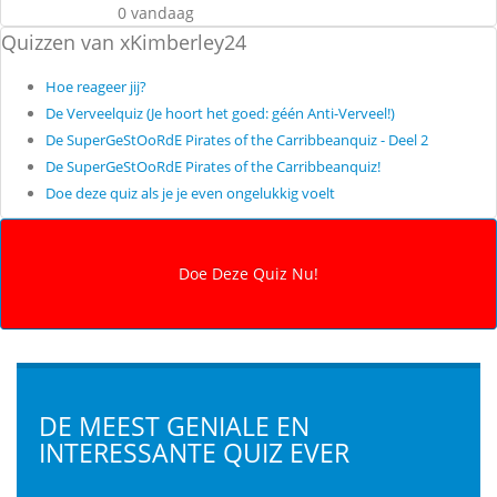
0 vandaag
Quizzen van xKimberley24
Hoe reageer jij?
De Verveelquiz (Je hoort het goed: géén Anti-Verveel!)
De SuperGeStOoRdE Pirates of the Carribbeanquiz - Deel 2
De SuperGeStOoRdE Pirates of the Carribbeanquiz!
Doe deze quiz als je je even ongelukkig voelt
DE MEEST GENIALE EN
INTERESSANTE QUIZ EVER