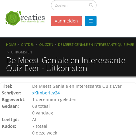
Aanmelden
HOME
ONTDEK
QUIZZEN
DE MEEST GENIALE EN INTERESSANTE QUIZ EVER
UITKOMSTEN
De Meest Geniale en Interessante
Quiz Ever - Uitkomsten
Titel:
De Meest Geniale en Interessante Quiz Ever
Schrijver:
xKimberley24
Bijgewerkt:
1 decennium geleden
Gedaan:
68 totaal
0 vandaag
Leeftijd:
AL
Kudos:
7 totaal
0 deze week