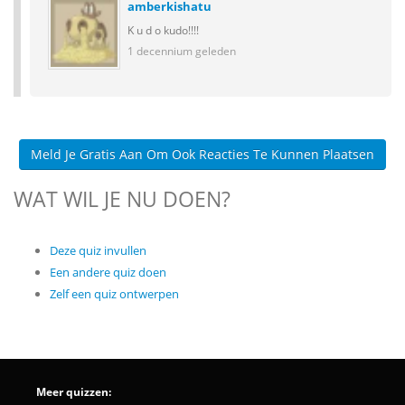
amberkishatu
K u d o kudo!!!!
1 decennium geleden
Meld Je Gratis Aan Om Ook Reacties Te Kunnen Plaatsen
WAT WIL JE NU DOEN?
Deze quiz invullen
Een andere quiz doen
Zelf een quiz ontwerpen
Meer quizzen: