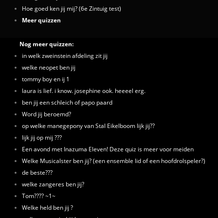
Hoe goed ken jij mij? (6e Zintuig test)
Meer quizzen
Nog meer quizzen:
in welk zweinstein afdeling zit jij
welke neopet ben jij
tommy boy en ij 1
laura is lief. i know. josephine ook. heeeel erg.
ben jij een schleich of papo paard
Word jij beroemd?
op welke manegepony van Stal Eikelboom lijk jij??
lijk jij op mij ???
Een avond met Inazuma Eleven! Deze quiz is meer voor meiden
Welke Musicalster ben jij? (een ensemble lid of een hoofdrolspeler?)
de beste???
welke zangeres ben jij?
Tom???? ~1~
Welke held ben jij ?