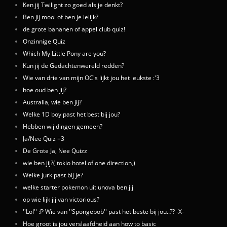
Ken jij Twilight zo goed als je denkt?
Ben jij mooi of ben je lelijk?
de grote bananen of appel club quiz!
Onzinnige Quiz
Which My Little Pony are you?
Kun jij de Gedachtenwereld redden?
Wie van drie van mijn OC's lijkt jou het leukste :'3
hoe oud ben jij?
Australia, wie ben jij?
Welke 1D boy past het best bij jou?
Hebben wij dingen gemeen?
Ja/Nee Quiz =3
De Grote Ja, Nee Quizz
wie ben jij?( tokio hotel of one direction,)
Welke jurk past bij je?
welke starter pokemon uit unova ben jij
op wie lijk jij van victorious?
''Lol'' :P Wie van ''Spongebob'' past het beste bij jou..?? -X-
Hoe groot is jou verslaafdheid aan how to basic