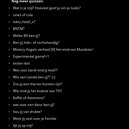
Nog meer quizzen:
Wat is je stijl? Hoeveel geef je om je looks?
sinas of cola
tokio_hotel_x7
BNTM?
Welke BV ben jij?
Ben jij links- of rechtshandig?
Mistery Angels verhaal [9] Het eind van Mundster!
Experimental game!<1
testen test
Wat voor band vind jij leuk??
Wie van Liando ben jij?? :):)
Zou jij een therian kunnen zijn?
Wie vind jij het leukste van TH?
Koffie of theemens?
wat voor een kleur ben jij?
hou jij van drukte?
Weet jij veel over je Familie
lijk jij op mij?