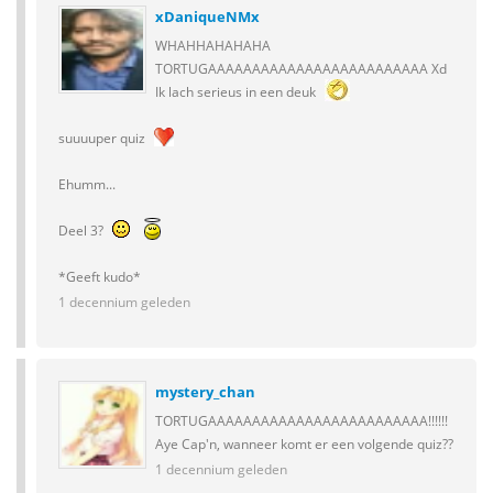
xDaniqueNMx
WHAHHAHAHAHA
TORTUGAAAAAAAAAAAAAAAAAAAAAAAAA Xd
Ik lach serieus in een deuk
suuuuper quiz
Ehumm...
Deel 3?
*Geeft kudo*
1 decennium geleden
mystery_chan
TORTUGAAAAAAAAAAAAAAAAAAAAAAAAA!!!!!!
Aye Cap'n, wanneer komt er een volgende quiz??
1 decennium geleden