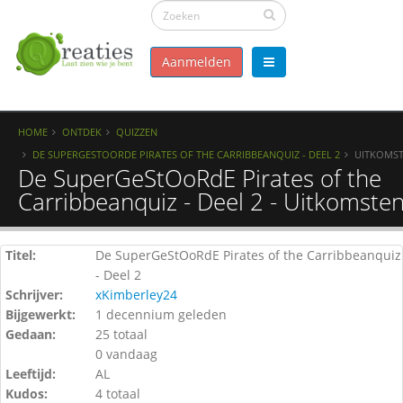
Aanmelden
HOME
ONTDEK
QUIZZEN
DE SUPERGESTOORDE PIRATES OF THE CARRIBBEANQUIZ - DEEL 2
UITKOMS
De SuperGeStOoRdE Pirates of the
Carribbeanquiz - Deel 2 - Uitkomste
Titel:
De SuperGeStOoRdE Pirates of the Carribbeanquiz
- Deel 2
Schrijver:
xKimberley24
Bijgewerkt:
1 decennium geleden
Gedaan:
25 totaal
0 vandaag
Leeftijd:
AL
Kudos:
4 totaal