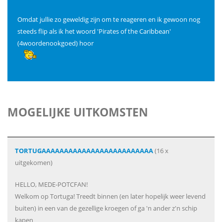
Omdat jullie zo geweldig zijn om te reageren en ik gewoon nog
steeds flip als ik het woord 'Pirates of the Caribbean'
(4woordenookgoed) hoor
MOGELIJKE UITKOMSTEN
TORTUGAAAAAAAAAAAAAAAAAAAAAAAAA
(16 x
uitgekomen)
HELLO, MEDE-POTCFAN!
Welkom op Tortuga! Treedt binnen (en later hopelijk weer levend
buiten) in een van de gezellige kroegen of ga 'n ander z'n schip
kapen