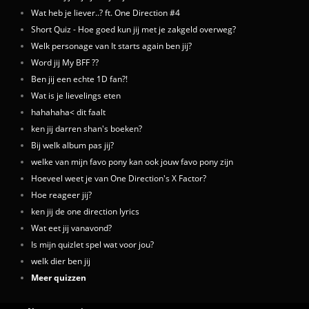
Wat heb je liever..? ft. One Direction #4
Short Quiz - Hoe goed kun jij met je zakgeld overweg?
Welk personage van It starts again ben jij?
Word jij My BFF ??
Ben jij een echte 1D fan?!
Wat is je lievelings eten
hahahaha< dit faalt
ken jij darren shan's boeken?
Bij welk album pas jij?
welke van mijn favo pony kan ook jouw favo pony zijn
Hoeveel weet je van One Direction's X Factor?
Hoe reageer jij?
ken jij de one direction lyrics
Wat eet jij vanavond?
Is mijn quizlet spel wat voor jou?
welk dier ben jij
Meer quizzen