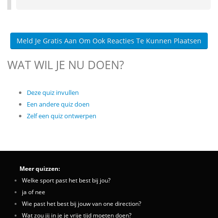
Meld Je Gratis Aan Om Ook Reacties Te Kunnen Plaatsen
WAT WIL JE NU DOEN?
Deze quiz invullen
Een andere quiz doen
Zelf een quiz ontwerpen
Meer quizzen:
Welke sport past het best bij jou?
ja of nee
Wie past het best bij jouw van one direction?
Wat zou jij in je je vrije tijd moeten doen?