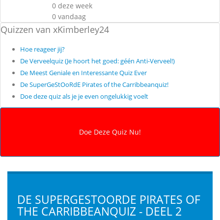
0 deze week
0 vandaag
Quizzen van xKimberley24
Hoe reageer jij?
De Verveelquiz (Je hoort het goed: géén Anti-Verveel!)
De Meest Geniale en Interessante Quiz Ever
De SuperGeStOoRdE Pirates of the Carribbeanquiz!
Doe deze quiz als je je even ongelukkig voelt
DE SUPERGESTOORDE PIRATES OF
THE CARRIBBEANQUIZ - DEEL 2