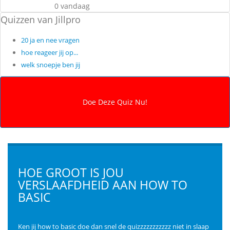
0 vandaag
Quizzen van Jillpro
20 ja en nee vragen
hoe reageer jij op...
welk snoepje ben jij
HOE GROOT IS JOU
VERSLAAFDHEID AAN HOW TO
BASIC
Ken jij how to basic doe dan snel de quizzzzzzzzzzz niet in slaap