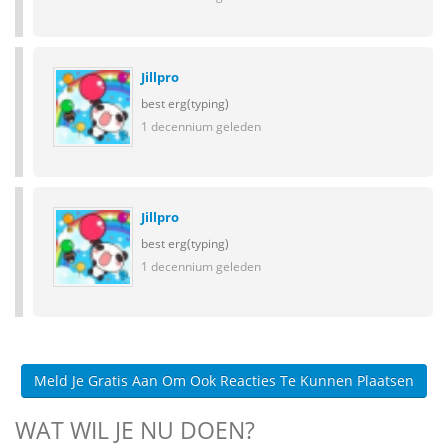
Jillpro
best erg(typing)
1 decennium geleden
Jillpro
best erg(typing)
1 decennium geleden
Meld Je Gratis Aan Om Ook Reacties Te Kunnen Plaatsen
WAT WIL JE NU DOEN?