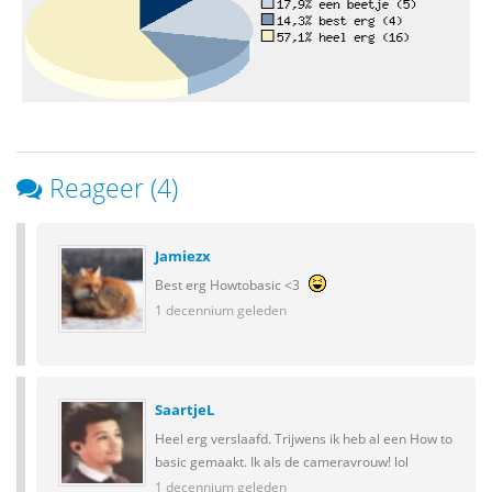
Reageer (4)
Jamiezx
Best erg Howtobasic <3
1 decennium geleden
SaartjeL
Heel erg verslaafd. Trijwens ik heb al een How to
basic gemaakt. Ik als de cameravrouw! lol
1 decennium geleden