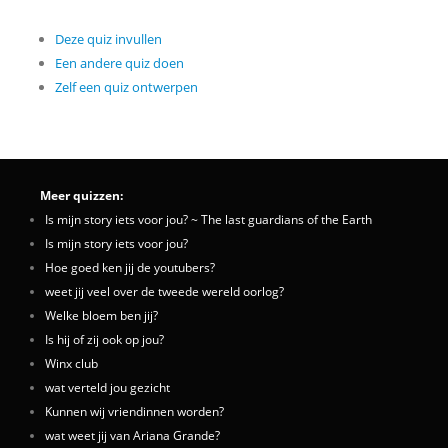
Deze quiz invullen
Een andere quiz doen
Zelf een quiz ontwerpen
Meer quizzen:
Is mijn story iets voor jou? ~ The last guardians of the Earth
Is mijn story iets voor jou?
Hoe goed ken jij de youtubers?
weet jij veel over de tweede wereld oorlog?
Welke bloem ben jij?
Is hij of zij ook op jou?
Winx club
wat verteld jou gezicht
Kunnen wij vriendinnen worden?
wat weet jij van Ariana Grande?