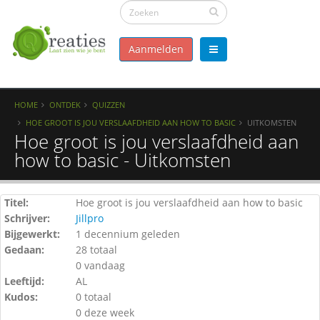
Aanmelden
HOME
ONTDEK
QUIZZEN
HOE GROOT IS JOU VERSLAAFDHEID AAN HOW TO BASIC
UITKOMSTEN
Hoe groot is jou verslaafdheid aan
how to basic - Uitkomsten
Titel:
Hoe groot is jou verslaafdheid aan how to basic
Schrijver:
Jillpro
Bijgewerkt:
1 decennium geleden
Gedaan:
28 totaal
0 vandaag
Leeftijd:
AL
Kudos:
0 totaal
0 deze week