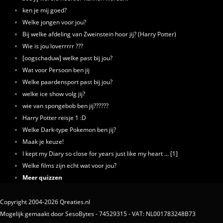
ken je mij goed?
Welke jongen voor jou?
Bij welke afdeling van Zweinstein hoor jij? (Harry Potter)
Wie is jou loverrrrr ???
[oogschaduw] welke past bij jou?
Wat voor Persoon ben jij
Welke paardensport past bij jou?
welke ice show volg jij?
wie van spongebob ben jij??????
Harry Potter reisje 1 :D
Welke Dark-type Pokemon ben jij?
Maak je keuze!
I kept my Diary so close for years just like my heart ... [1]
Welke films zijn echt wat voor jou?
Meer quizzen
Copyright 2004-2026 Qreaties.nl
Mogelijk gemaakt door SesoBytes - 74529315 - VAT: NL001783248B73