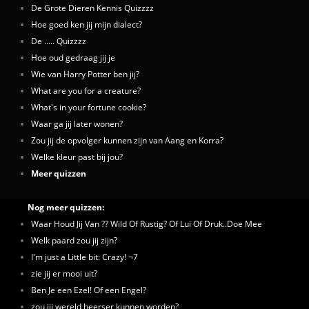
De Grote Dieren Kennis Quizzzz
Hoe goed ken jij mijn dialect?
De ..... Quizzzz
Hoe oud gedraag jij je
Wie van Harry Potter ben jij?
What are you for a creature?
What's in your fortune cookie?
Waar ga jij later wonen?
Zou jij de opvolger kunnen zijn van Aang en Korra?
Welke kleur past bij jou?
Meer quizzen
Nog meer quizzen:
Waar Houd Jij Van ?? Wild Of Rustig? Of Lui Of Druk..Doe Mee
Welk paard zou jij zijn?
I'm just a Little bit: Crazy! ¬7
zie jij er mooi uit?
Ben Je een Ezel! Of een Engel?
zou jij wereld heerser kunnen worden?