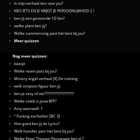
Is mijn verhaal iets voor jou?
KIES IETS EN JE KRIJGT JE PERSOONLIJKHEID 2 !
ben jij een gestoorde 1D fan?
welke plant ben jij?
Welke summersong past het best bij jou?
Meer quizzen
Nog meer quizzen:
kaasje
Welke naam past bij jou?
Mistery angel verhaal [4] De training
welk simpson figuur ben jij.
ben je sexy of nie???????????????????
Welke celeb is jouw BFF?
Amy weerwolf. 1
° Fucking eachother [BC 3]
Hoe goed ken jij de Lyrics?
Welk huisdier pasr het best bij jou?
Welke Peter Thyssen Personage ben jij ?