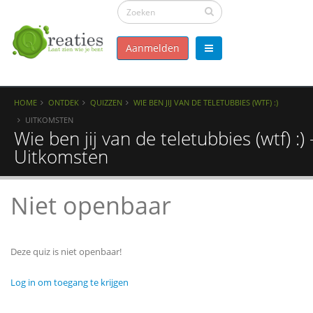
Aanmelden
HOME
ONTDEK
QUIZZEN
WIE BEN JIJ VAN DE TELETUBBIES (WTF) :)
UITKOMSTEN
Wie ben jij van de teletubbies (wtf) :) 
Uitkomsten
Niet openbaar
Deze quiz is niet openbaar!
Log in om toegang te krijgen