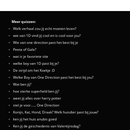
Meer quizzen:
Welk verhaal zou jij echt moeten lezen?
wie van 1D vind jij cool en is cool voor jou?
Wie van one direction past het best bij je
Peeta of Gale?
wat is je favoriete site
welke boy van 1D past bij je?
De strijd om het Koekje :D
Welke Boy van One Direction past het best bij jou?
Wat ben jij?
hoe sterke superheld ben jij?
weet jij alles over harry potter
stel je voor...... One Direction
Konijn, Kat, Hond, Draak? Welk huisdier past bij jouw?
ken jij het huis anubis goed
Ken jij de geschiedenis van Valentijnsdag?