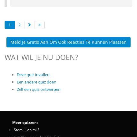
1
2
Meld Je Gratis Aan Om Ook Reacties Te Kunnen Plaatsen
WAT WIL JE NU DOEN?
Deze quiz invullen
Een andere quiz doen
Zelf een quiz ontwerpen
Meer quizzen:
Stem jij op mij?