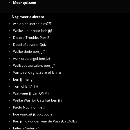
Meer quizzen
Nog meer quizzen:
wie an de incredibles???
Welke kleur haar heb jij?
Double Trouble. Part 2
Dood of Levend-Quiz
Welke dode ben jij ?
welk draaiorgel ben je?
Welk voetbaltalent ben jij?
Vampire Knight: Zero of Ichiru
ben jij melig
Tom of Bill? [TH]
Wat weet jij van ONM?
Welke Warrior Cats kat ben jij?
Paolo Nutini of niet?
hoe vaak zit jij op google
Kan jij lid worden van de PussyCatDollz?
bi/lesbi/hetero ?