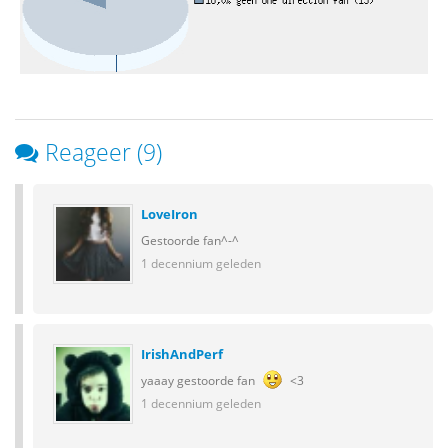
Reageer (9)
LoveIron
Gestoorde fan^-^
1 decennium geleden
IrishAndPerf
yaaay gestoorde fan
<3
1 decennium geleden