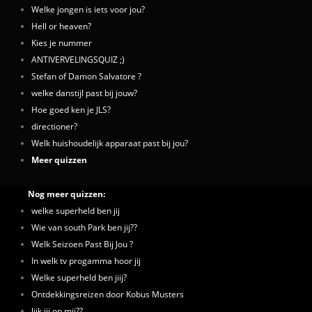
Welke jongen is iets voor jou?
Hell or heaven?
Kies je nummer
ANTIVERVELINGSQUIZ ;)
Stefan of Damon Salvatore ?
welke danstijl past bij jouw?
Hoe goed ken je JLS?
directioner?
Welk huishoudelijk apparaat past bij jou?
Meer quizzen
Nog meer quizzen:
welke superheld ben jij
Wie van south Park ben jij??
Welk Seizoen Past Bij Jou ?
In welk tv progamma hoor jij
Welke superheld ben jiij?
Ontdekkingsreizen door Kobus Musters
lijk jij op mij??