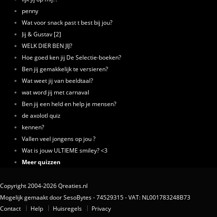
penny
Wat voor snack past t best bij jou?
Jij & Gustav [2]
WELK DIER BEN JIJ?
Hoe goed ken jij De Selectie-boeken?
Ben jij gemakkelijk te versieren?
Wat weet jij van beeldtaal?
wat word jij met carnaval
Ben jij een held en help je mensen?
de axolotl quiz
kennen?
Vallen veel jongens op jou ?
Wat is jouw ULTIEME smiley? <3
Meer quizzen
Copyright 2004-2026 Qreaties.nl
Mogelijk gemaakt door SesoBytes - 74529315 - VAT: NL001783248B73
Contact
Help
Huisregels
Privacy