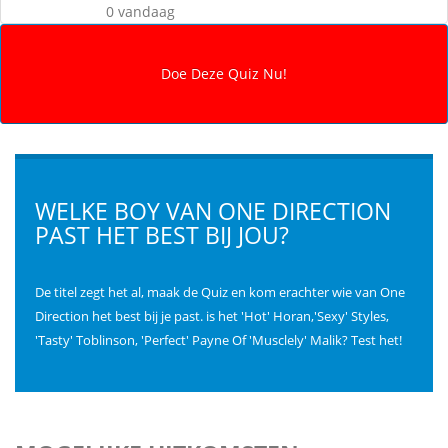
0 vandaag
WELKE BOY VAN ONE DIRECTION
PAST HET BEST BIJ JOU?
De titel zegt het al, maak de Quiz en kom erachter wie van One
Direction het best bij je past. is het 'Hot' Horan,'Sexy' Styles,
'Tasty' Toblinson, 'Perfect' Payne Of 'Musclely' Malik? Test het!