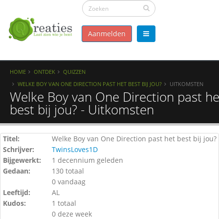
Aanmelden
HOME
ONTDEK
QUIZZEN
WELKE BOY VAN ONE DIRECTION PAST HET BEST BIJ JOU?
UITKOMSTEN
Welke Boy van One Direction past he
best bij jou? - Uitkomsten
Titel:
Welke Boy van One Direction past het best bij jou?
Schrijver:
TwinsLoves1D
Bijgewerkt:
1 decennium geleden
Gedaan:
130 totaal
0 vandaag
Leeftijd:
AL
Kudos:
1 totaal
0 deze week