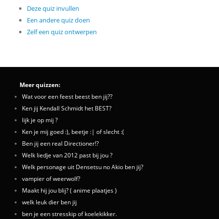
Deze quiz invullen
Een andere quiz doen
Zelf een quiz ontwerpen
Meer quizzen:
Wat voor een feest beest ben jij??
Ken jij Kendall Schmidt het BEST?
lijk je op mij ?
Ken je mij goed :), beetje :| of slecht :(
Ben jij een real Directioner!?
Welk liedje van 2012 past bij jou ?
Welk personage uit Densetsu no Akio ben jij?
vampier of weerwolf?
Maakt hij jou blij? ( anime plaatjes )
welk leuk dier ben jij
ben je een stresskip of koelekikker.