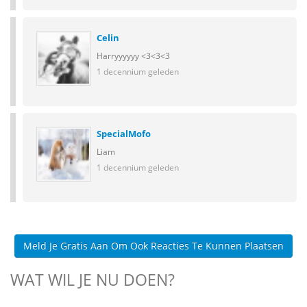
Celin
Harryyyyyy <3<3<3
1 decennium geleden
SpecialMofo
Liam
1 decennium geleden
Meld Je Gratis Aan Om Ook Reacties Te Kunnen Plaatsen
WAT WIL JE NU DOEN?