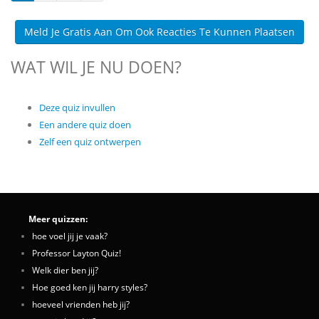
Meld Je Gratis Aan Om Ook Reacties Te Kunnen Plaatsen
WAT WIL JE NU DOEN?
Deze quiz invullen
Een andere quiz doen
Zelf een quiz ontwerpen
Meer quizzen:
hoe voel jij je vaak?
Professor Layton Quiz!
Welk dier ben jij?
Hoe goed ken jij harry styles?
hoeveel vrienden heb jij?