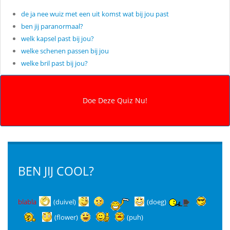
de ja nee wuiz met een uit komst wat bij jou past
ben jij paranormaal?
welk kapsel past bij jou?
welke schenen passen bij jou
welke bril past bij jou?
BEN JIJ COOL?
blabla
(duivel)
(doeg)
(flower)
(puh)