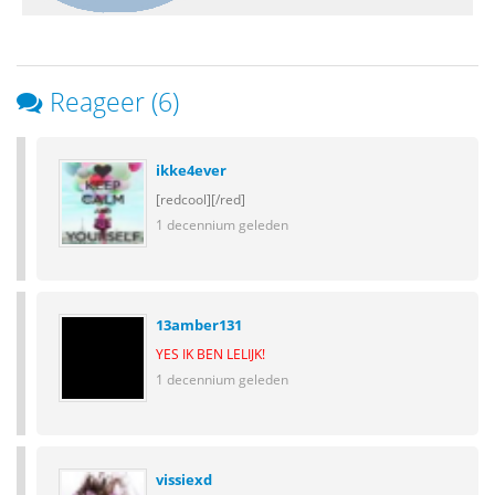
Reageer (6)
ikke4ever
[redcool][/red]
1 decennium geleden
13amber131
YES IK BEN LELIJK!
1 decennium geleden
vissiexd