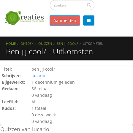
Aanmelden
HOME
ONTDEK
QUIZZEN
BEN JIJ COOL?
UITKOMSTEN
Ben jij cool? - Uitkomsten
Titel:
ben jij cool?
Schrijver:
lucario
Bijgewerkt:
1 decennium geleden
Gedaan:
56 totaal
0 vandaag
Leeftijd:
AL
Kudos:
1 totaal
0 deze week
0 vandaag
Quizzen van lucario