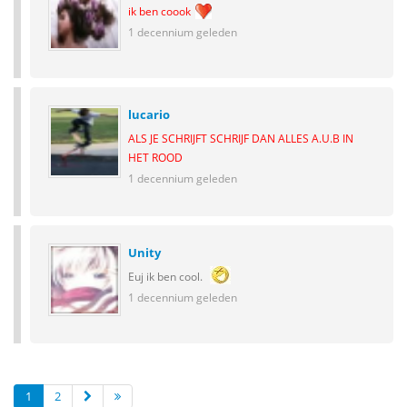
ik ben coook
1 decennium geleden
lucario
ALS JE SCHRIJFT SCHRIJF DAN ALLES A.U.B IN
HET ROOD
1 decennium geleden
Unity
Euj ik ben cool.
1 decennium geleden
1
2