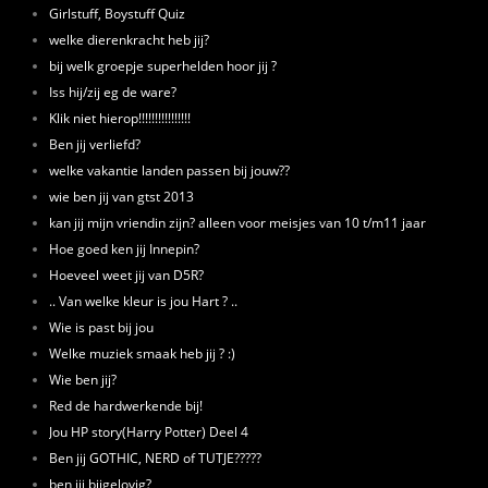
Girlstuff, Boystuff Quiz
welke dierenkracht heb jij?
bij welk groepje superhelden hoor jij ?
Iss hij/zij eg de ware?
Klik niet hierop!!!!!!!!!!!!!!!!
Ben jij verliefd?
welke vakantie landen passen bij jouw??
wie ben jij van gtst 2013
kan jij mijn vriendin zijn? alleen voor meisjes van 10 t/m11 jaar
Hoe goed ken jij Innepin?
Hoeveel weet jij van D5R?
.. Van welke kleur is jou Hart ? ..
Wie is past bij jou
Welke muziek smaak heb jij ? :)
Wie ben jij?
Red de hardwerkende bij!
Jou HP story(Harry Potter) Deel 4
Ben jij GOTHIC, NERD of TUTJE?????
ben jij bijgelovig?