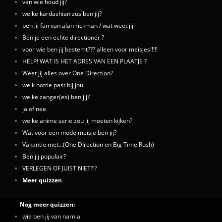
van wie houd jij?
welke kardashian zus ben jij?
ben jij fan van alan rickman / wat weet jij
Ben je een echte directioner ?
voor wie ben jij bestemt??? alleen voor meisjes!!!!!
HELP! WAT IS HET ADRES VAN EEN PLAATJE ?
Weet jij alles over One Direction?
welk hottie past bij jou
welke zanger(es) ben jij?
ja of nee
welke anime serie zou jij moeten kijken?
Wat voor een mode meisje ben jij?
Vakantie met...(One DIrection en Big Time Rush)
Ben jij populair?
VERLEGEN OF JUIST NIET?!?
Meer quizzen
Nog meer quizzen:
wie ben jij van narnia