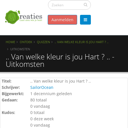
Aanmelden
HOME
ONTDEK
QUIZZEN
.. VAN WELKE KLEUR IS JOU HART ? ..
UITKOMSTEN
.. Van welke kleur is jou Hart ? .. -
Uitkomsten
Titel:
.. Van welke kleur is jou Hart ? ..
Schrijver:
SailorOcean
Bijgewerkt:
1 decennium geleden
Gedaan:
80 totaal
0 vandaag
Kudos:
0 totaal
0 deze week
0 vandaag