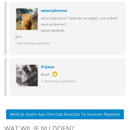
sweetybeeme
wil je mijn serie 'i look like an angel, i am a devil'
eens proberen?
alvast bedankt
grtz
1 decennium geleden
Prijaaa
Rood
1 decennium geleden
Meld Je Gratis Aan Om Ook Reacties Te Kunnen Plaatsen
WAT WIL JE NU DOEN?