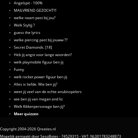
Angelspit - 100%
MAILVRIEND GEZOCHT!!!
welke naam past bij jou?
Welk Styltjj ?
guess the lyrics
welke piercing past bij jouww ??
Secret Diamonds. [18]
Heb jij angst voor lange woorden?
welk playmobile figuur ben jij
Funny
welk rocket power figuur ben jij
Alles is liefde. Wie ben jij?
weet jij veel van de echte anubisspelers
wie ben jij van megan and liz
Welk Kikkerpersonage ben jij?
Meer quizzen
Copyright 2004-2026 Qreaties.nl
Mogelijk gemaakt door SesoBytes - 74529315 - VAT: NL001783248B73