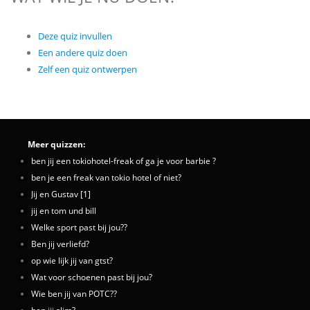
Deze quiz invullen
Een andere quiz doen
Zelf een quiz ontwerpen
Meer quizzen:
ben jij een tokiohotel-freak of ga je voor barbie ?
ben je een freak van tokio hotel of niet?
Jij en Gustav [1]
jij en tom und bill
Welke sport past bij jou??
Ben jij verliefd?
op wie lijk jij van gtst?
Wat voor schoenen past bij jou?
Wie ben jij van POTC??