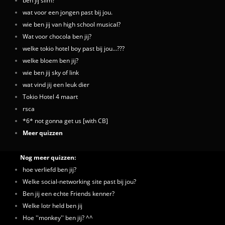
ben jij slim?
wat voor een jongen past bij jou.
wie ben jij van high school musical?
Wat voor chocola ben jij?
welke tokio hotel boy past bij jou...???
welke bloem ben jij?
wie ben jij sky of link
wat vind jij een leuk dier
Tokio Hotel 4 maart
rsca
*6* not gonna get us [with CB]
Meer quizzen
Nog meer quizzen:
hoe verliefd ben jij?
Welke social-networking site past bij jou?
Ben jij een echte Friends kenner?
Welke lotr held ben jij
Hoe ''monkey'' ben jij? ^^