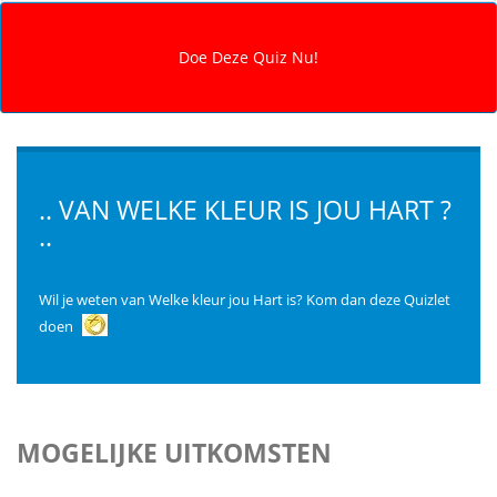
.. VAN WELKE KLEUR IS JOU HART ?
..
Wil je weten van Welke kleur jou Hart is? Kom dan deze Quizlet
doen
MOGELIJKE UITKOMSTEN