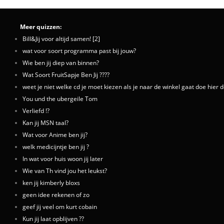
Meer quizzen:
Bill&Jij voor altijd samen! [2]
wat voor soort programma past bij jouw?
Wie ben jij diep van binnen?
Wat Soort FruitSapje Ben Jij ????
weet je niet welke cd je moet kiezen als je naar de winkel gaat doe hier d
You und the ubergeile Tom
Verliefd !?
Kan jij MSN taal?
Wat voor Anime ben jij?
welk medicijntje ben jij ?
In wat voor huis woon jij later
Wie van Th vind jou het leukst?
ken jij kimberly bloxs
geen idee rekenen of zo
geef jij veel om kurt cobain
Kun jij laat opblijven ??