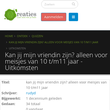
Aanmelden
HOME
ONTDEK
QUIZZEN
KAN JIJ MIJN VRIENDIN ZIJN? ALLEEN VOOR MEISJES VAN 10 T/M11 JAAR
UITKOMSTEN
Kan jij mijn vriendin zijn? alleen voor
meisjes van 10 t/m11 jaar -
Uitkomsten
Titel:
kan jij mijn vriendin zijn? alleen voor meisjes van
10 t/m11 jaar
Schrijver:
rudyd
Bijgewerkt:
1 decennium geleden
Gedaan:
34 totaal
0 vandaag