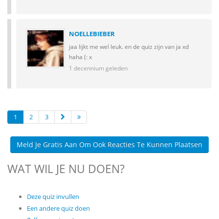
NOELLEBIEBER
jaa lijkt me wel leuk. en de quiz zijn van ja xd
haha (: x
1 decennium geleden
1
2
3
Meld Je Gratis Aan Om Ook Reacties Te Kunnen Plaatsen
WAT WIL JE NU DOEN?
Deze quiz invullen
Een andere quiz doen