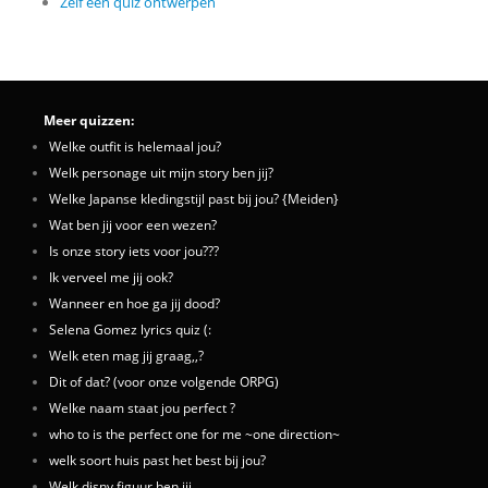
Zelf een quiz ontwerpen
Meer quizzen:
Welke outfit is helemaal jou?
Welk personage uit mijn story ben jij?
Welke Japanse kledingstijl past bij jou? {Meiden}
Wat ben jij voor een wezen?
Is onze story iets voor jou???
Ik verveel me jij ook?
Wanneer en hoe ga jij dood?
Selena Gomez lyrics quiz (:
Welk eten mag jij graag,,?
Dit of dat? (voor onze volgende ORPG)
Welke naam staat jou perfect ?
who to is the perfect one for me ~one direction~
welk soort huis past het best bij jou?
Welk disny figuur ben jij