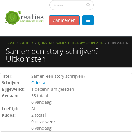
Aanmelden
HOME
ONTDEK
QUIZZEN
SAMEN EEN STORY SCHRIJVEN?
UITKOMSTEN
Samen een story schrijven? -
Uitkomsten
Titel:
Samen een story schrijven?
Schrijver:
Odesta
Bijgewerkt:
1 decennium geleden
Gedaan:
35 totaal
0 vandaag
Leeftijd:
AL
Kudos:
2 totaal
0 deze week
0 vandaag