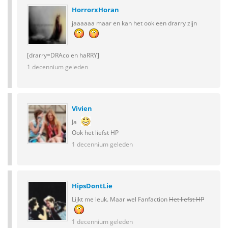
HorrorxHoran
jaaaaaa maar en kan het ook een drarry zijn
[drarry=DRAco en haRRY]
1 decennium geleden
Vivien
Ja
Ook het liefst HP
1 decennium geleden
HipsDontLie
Lijkt me leuk. Maar wel Fanfaction
Het liefst HP
1 decennium geleden