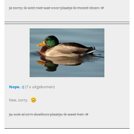
Ja sorry, ik wist niet wat voor plaatje ik moest doen. :#
Nope. :(
(7 x uitgekomen)
Nee, sorry.
Ja, ook al zo'n doelloos plaatje, ik weet het. :#