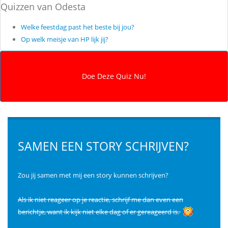
Quizzen van Odesta
Welke feestdag past het beste bij jou?
Op welk meisje van HP lijk jij?
SAMEN EEN STORY SCHRIJVEN?
Zou jij samen met mij een story kunnen schrijven?
Als ik niet reageer op je reactie, schrijf me dan even een
berichtje, want ik kijk niet elke dag of er gereageerd is.